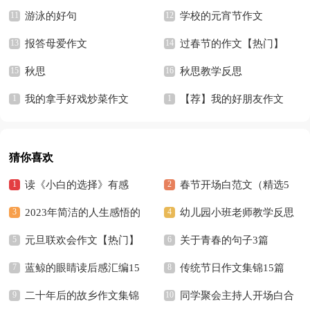
游泳的好句
学校的元宵节作文
报答母爱作文
过春节的作文【热门】
秋思
秋思教学反思
我的拿手好戏炒菜作文
【荐】我的好朋友作文
猜你喜欢
读《小白的选择》有感
春节开场白范文（精选5
2023年简洁的人生感悟的
篇）
幼儿园小班老师教学反思
好句摘录36条
元旦联欢会作文【热门】
关于青春的句子3篇
蓝鲸的眼睛读后感汇编15
传统节日作文集锦15篇
篇
二十年后的故乡作文集锦
同学聚会主持人开场白合