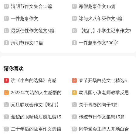
清明节作文集合13篇
寒假趣事作文15篇
一件趣事作文
冰与火八年级作文5篇
最新任性作文范文5篇
【热门】小学生记事作文3
清明节作文12篇
篇
一件趣事作文500字
猜你喜欢
读《小白的选择》有感
春节开场白范文（精选5
2023年简洁的人生感悟的
篇）
幼儿园小班老师教学反思
好句摘录36条
元旦联欢会作文【热门】
关于青春的句子3篇
蓝鲸的眼睛读后感汇编15
传统节日作文集锦15篇
篇
二十年后的故乡作文集锦
同学聚会主持人开场白合