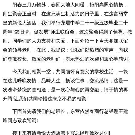
阳春三月万物苏，春回大地人间暖，艳阳高照心情畅，
师生聚会正当时。在这充满生机活力的日子里，在这富丽堂
皇的新悦大酒店，我们举行龙居中学二十一级五级毕业二十
周年“叙旧情、促发展”师生联谊会，这次聚会得到了领导、教
师、同学们的大力支持和关爱，下面介绍一下今天参加联谊
会的领导老师：在此，我提议：让我们以热烈的掌声，向我
们尊敬校长、敬爱的老师们，表示热烈的欢迎和衷心地感谢!
今天我们相聚一堂，共同缅怀有意义的学校生活，一块
在这儿呼唤友情，品味人生，畅谈往事，交流感情，这是一
次魂牵梦绕的喜相逢，是一次心与心的再交融，情于情的再
升腾!让我们共同珍惜这来之不易的相聚!
下面首先请我们的老班长，东营依然春商行总经理王建
峰同志致欢迎词!
接下来有请新悦大酒店韩玉霞总经理致欢迎词!