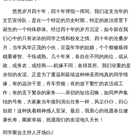
悠悠岁月四十年，四十年弹指一挥间。我们这支当年的
文艺宣传队，是在一个特定的历史时期，特定的政治背景下
诞生的一个特殊群体。经过四十年的岁月沉淀，如今留在我
们心中的只有浓浓的同学之情和校友之情。四十年的沧桑岁
月，当年风华正茂的小伙，豆蔻年华的姑娘，个个都修炼得
稳重睿智、干练成熟。几十年来，各自在不同的岗位，或从
政，或务农，或经商-----机缘不同，各得其所。我们珍重的是
永恒的友谊。正是为了重温和延续这种神圣而纯真的同学情
缘，有的远涉千里，舟车劳顿；有的放下繁忙的农活或工
作；有的丢下繁杂的家务——亲切的短信召唤，如同声声集
结的号角，大家象当年接到演出任务一样，风尘仆仆，归心
似箭！这种执着精神感人至深。最后，我衷心的祝愿各位健
康长寿，阖家幸福，祝愿我们的友谊地久天长！
同学聚会主持人开场白2