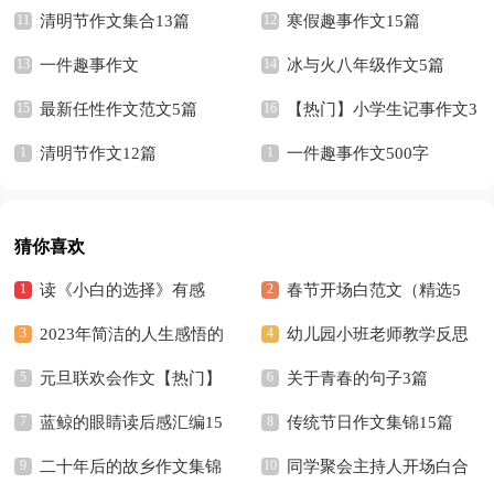
清明节作文集合13篇
寒假趣事作文15篇
一件趣事作文
冰与火八年级作文5篇
最新任性作文范文5篇
【热门】小学生记事作文3
清明节作文12篇
篇
一件趣事作文500字
猜你喜欢
读《小白的选择》有感
春节开场白范文（精选5
2023年简洁的人生感悟的
篇）
幼儿园小班老师教学反思
好句摘录36条
元旦联欢会作文【热门】
关于青春的句子3篇
蓝鲸的眼睛读后感汇编15
传统节日作文集锦15篇
篇
二十年后的故乡作文集锦
同学聚会主持人开场白合