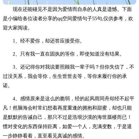
现在还能碰见不是因为爱情而自杀的人真是遗憾。下面
是小编给各位读者分享的qq空间爱情句子55句,仅供参考，欢
迎大家阅读。
1、经不爱你，却还答应接受你。
2、只有我一直在固执的等你，即使知道没有结果。
3、还记得你对我说要照顾我一辈子吗？但你失信了，不
过没关系，我会等你，生生世世去等，等你来履行你的承
诺。
4、感情原来是这么的脆弱，经的起风雨同舟却经不起平
凡！然脑海会时常幻想着再度重逢的拥抱和甜蜜，却也只能
是默默的告诫自己，那只不过是浩垠沙漠的海世蜃楼而已！
惯对变化的东西保持距离，如爱一个人，充满变数，于是退
一步静静看着，直至看见真诚的感情。