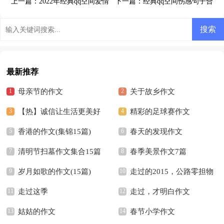
上一篇：
2022年经典qq空间爱情
下一篇：
经典qq空间伤感句子合
句子汇总98句
集49句
最新推荐
母亲节的作文
关于故乡作文
【热】诚信让生活更美好
精彩的足球赛作文
作文
香港的作文(集锦15篇)
春天的发现作文
清明节扫墓作文集合15篇
春季美景作文7篇
岁月如歌的作文(15篇)
走过的2015，公路零担物
走过这季
流发生了什么变化？
走过，才明白作文
姑姑的作文
春节小学作文