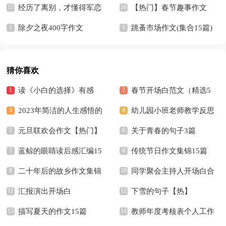
经历了离别，才懂得军恋
【热门】春节趣事作文
的牵肠挂肚
除夕之夜400字作文
跳蚤市场作文(集合15篇)
猜你喜欢
读《小白的选择》有感
春节开场白范文（精选5
2023年简洁的人生感悟的
篇）
幼儿园小班老师教学反思
好句摘录36条
元旦联欢会作文【热门】
关于青春的句子3篇
蓝鲸的眼睛读后感汇编15
传统节日作文集锦15篇
篇
二十年后的故乡作文集锦
同学聚会主持人开场白合
15篇
汇报演出开场白
集15篇
下雪的句子【热】
描写夏天的作文15篇
教师年度考核表个人工作