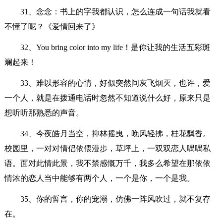
31、念念：书上的字我都认识，怎么连成一句话我就看
不懂了呢？《爱情回来了》
32、You bring color into my life！是你让我的生活五彩斑
斓起来！
33、难以形容的心情，好似突然间灰飞烟灭，也许，爱
一个人，就是在拨通电话时忽然不知道说什么好，原来只是
想听听那熟悉的声音。
34、今夜皓月当空，抑林摇曳，晚风轻拂，桂花飘香。
校园里，一对对情侣依偎漫步，草坪上，一双双恋人喁喁私
语。面对此情此景，我不禁感慨万千，我多么希望在那依依
情浓的恋人当中能够有两个人，一个是你，一个是我。
35、你的誓言，你的宠溺，仿佛一阵风吹过，就不复存
在。