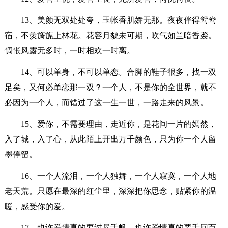
13、美颜无双处处夸，玉帐香肌娇无那。夜夜伴得鸳鸯
宿，不羡旖旎上林花。花容月貌未可期，吹气如兰暗香袭。
惆怅风露无多时，一时相欢一时离。
14、可以单身，不可以单恋。合脚的鞋子很多，找一双
足矣，又何必单恋那一双？一个人，不是你的全世界，就不
必因为一个人，而错过了这一生一世，一路走来的风景。
15、爱你，不需要理由，走近你，是花间一片的嫣然，
入了城，入了心，从此陌上开出万千颜色，只为你一个人留
墨停留。
16、一个人流泪，一个人独舞，一个人寂寞，一个人地
老天荒。只愿在最深的红尘里，深深把你思念，贴紧你的温
暖，感受你的爱。
17、也许爱情真的要过尽千帆，也许爱情真的要千回百