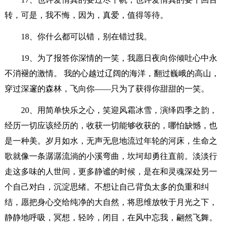
转，可是，我不悔，因为，真爱，值得等待。
18、你什么都可以错，别在错过我。
19、为了报答你深情的一笑，我愿日夜向你倾吐心中永
不消褪的激情。 我的心越过辽阔的海洋，翻过巍峨的高山，
穿过深邃的森林，飞向你――只为了获得你甜甜的一笑。
20、用简单快乐之心，笑迎风霜冰雪，演绎四季之韵，
经历一切应该经历的，收获一切能够收获的，哪怕缺憾，也
是一种美。岁月如水，无声无息地流过年轮的河床，生命之
歌就像一条潺潺流淌的小溪弯曲，坎坷却勇往直前。淡淡行
走这多味的人世间，更多静谧的时候，是在和灵魂深处另一
个自己对白，沉淀思绪。不想让自己背负太多的负重和纠
结，愿把身心交给纯净的大自然，将思维放牧于月光之下，
静静地呼吸，冥想，轻吟，闭目，在风中忘我，翩然飞舞。