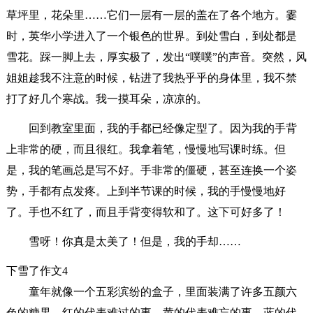
草坪里，花朵里……它们一层有一层的盖在了各个地方。霎
时，英华小学进入了一个银色的世界。到处雪白，到处都是
雪花。踩一脚上去，厚实极了，发出“噗噗”的声音。突然，风
姐姐趁我不注意的时候，钻进了我热乎乎的身体里，我不禁
打了好几个寒战。我一摸耳朵，凉凉的。
回到教室里面，我的手都已经像定型了。因为我的手背
上非常的硬，而且很红。我拿着笔，慢慢地写课时练。但
是，我的笔画总是写不好。手非常的僵硬，甚至连换一个姿
势，手都有点发疼。上到半节课的时候，我的手慢慢地好
了。手也不红了，而且手背变得软和了。这下可好多了！
雪呀！你真是太美了！但是，我的手却……
下雪了作文4
童年就像一个五彩滨纷的盒子，里面装满了许多五颜六
色的糖果。红的代表难过的事，黄的代表难忘的事，蓝的代