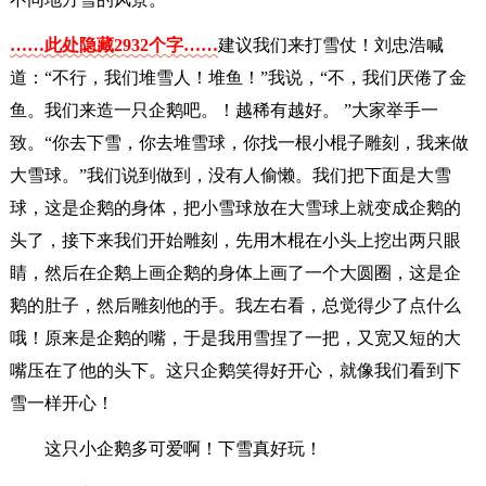
……此处隐藏2932个字……
建议我们来打雪仗！刘忠浩喊
道：“不行，我们堆雪人！堆鱼！”我说，“不，我们厌倦了金
鱼。我们来造一只企鹅吧。！越稀有越好。 ”大家举手一
致。“你去下雪，你去堆雪球，你找一根小棍子雕刻，我来做
大雪球。”我们说到做到，没有人偷懒。我们把下面是大雪
球，这是企鹅的身体，把小雪球放在大雪球上就变成企鹅的
头了，接下来我们开始雕刻，先用木棍在小头上挖出两只眼
睛，然后在企鹅上画企鹅的身体上画了一个大圆圈，这是企
鹅的肚子，然后雕刻他的手。我左右看，总觉得少了点什么
哦！原来是企鹅的嘴，于是我用雪捏了一把，又宽又短的大
嘴压在了他的头下。这只企鹅笑得好开心，就像我们看到下
雪一样开心！
这只小企鹅多可爱啊！下雪真好玩！