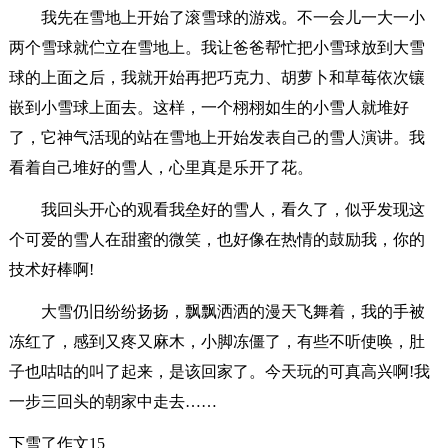
我先在雪地上开始了滚雪球的游戏。不一会儿一大一小
两个雪球就伫立在雪地上。我让爸爸帮忙把小雪球放到大雪
球的上面之后，我就开始再把巧克力、胡萝卜和草莓依次镶
嵌到小雪球上面去。这样，一个栩栩如生的小雪人就堆好
了，它神气活现的站在雪地上开始发表自己的雪人演讲。我
看着自己堆好的雪人，心里真是乐开了花。
我回头开心的观看我垒好的雪人，看久了，似乎发现这
个可爱的雪人在甜蜜的微笑，也好像在热情的鼓励我，你的
技术好棒啊!
大雪仍旧纷纷扬扬，飘飘洒洒的漫天飞舞着，我的手被
冻红了，感到又疼又麻木，小脚冻僵了，有些不听使唤，肚
子也咕咕的叫了起来，是该回家了。今天玩的可真高兴啊!我
一步三回头的朝家中走去……
下雪了作文15