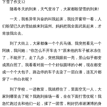
下雪了作文12
随着冬天的到来，天气变冷了，大家都盼望雪的到来!
一天，我爸异常兴奋的叫我起床，我拉开窗帘一看，人
们盼望已久的雪姑娘来到温州。妈妈把我全面武装起来，才
肯放我出去。
到了大街上，大家都像一个个兵马俑。我突然看见一个
阿姨，我问她；“你怎么不开车去？”原来他的车子被冰冻住
了，不能开了。走了几步，突然我眼前一亮，景山似乎都变
成黑白照了。我看看对面一个个好似圆球的小树，现在都变
成一个个大包子。路边停的车子去染了一层白漆，连瓦片都
穿了一件白衣呢？
到了学校，一进教室，我就楞住了，里面空无一人，大
家到哪里去了呢？我跑到操场一看，全在下面打雪仗呢！我
急忙跑过去和他们一起，揉了一团雪，刚好扔准谢渊博的身