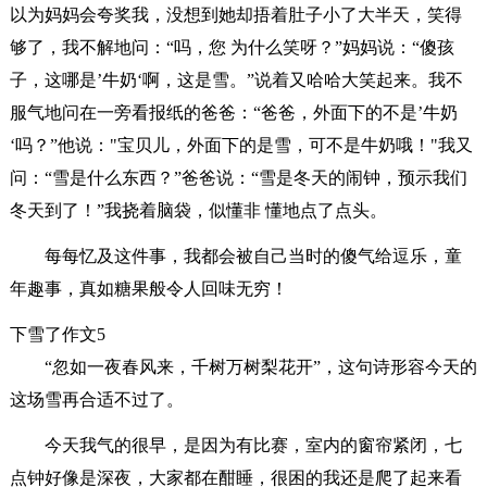
以为妈妈会夸奖我，没想到她却捂着肚子小了大半天，笑得
够了，我不解地问：“吗，您 为什么笑呀？”妈妈说：“傻孩
子，这哪是’牛奶‘啊，这是雪。”说着又哈哈大笑起来。我不
服气地问在一旁看报纸的爸爸：“爸爸，外面下的不是’牛奶
‘吗？”他说："宝贝儿，外面下的是雪，可不是牛奶哦！"我又
问：“雪是什么东西？”爸爸说：“雪是冬天的闹钟，预示我们
冬天到了！”我挠着脑袋，似懂非 懂地点了点头。
每每忆及这件事，我都会被自己当时的傻气给逗乐，童
年趣事，真如糖果般令人回味无穷！
下雪了作文5
“忽如一夜春风来，千树万树梨花开”，这句诗形容今天的
这场雪再合适不过了。
今天我气的很早，是因为有比赛，室内的窗帘紧闭，七
点钟好像是深夜，大家都在酣睡，很困的我还是爬了起来看