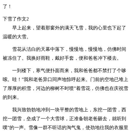
了！
下雪了作文2
早上起来，望着那窗外的满天飞雪，我的心里也下起了
温暖的大雪。
雪花从洁白的天幕中落下，慢慢地，慢慢地，仿佛时间
被冻住了。我换好雨鞋，戴好手套，便和爸爸冲下楼去。
一到楼下，寒气便扑面而来，我和爸爸都不禁打了个哆
嗦。哇！”我和老爸异口同声地惊呼起来。门前的空地已堆上
了厚厚的积雪，河边的柳树不时喷”着雪花，仿佛也在庆祝雪
的到来。
我兴致勃勃地冲到一块平整的雪地上，东挖一团雪，西
挖一团雪，垒成了一个大雪球，正准备朝老爸砸去，就听到
噗”的一声。雪像一群不听话的淘气鬼，使劲地往我的衣服里