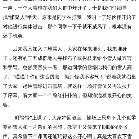
一声，一个大雪球在我们人群中炸开了，于是我们仔细寻
找“嫌疑人”半天。原来是同学在打我，我叫上了好伙伴开始了
对他进行集体进击，那个同学一下子就不威风了，根本没有
还手机会。
后来我又加入了堆雪人，大家在你来堆头，我来堆身
子，还有的三五成群地去寻找石子或树枝来给小雪人做五官
和手臂。忽然我回头一看，那边同学的雪塔比我们的雪人高
了。“嘿嘿！你们这么厉害，就别怪我不客气！”说着我就召集
了大家一起用雪球进击雪塔，就这样一场打雪仗又再次拉开
了序幕。看大家一个个脸红扑扑的，但却洋溢着最开心的笑
容。
“叮铃铃”上课了，大家冲回教室，操场上只剩下几个孤零
零的雪人和一片杂乱的脚印，教室里又传来了朗朗的读书
声。真希望下个课间还能玩得这么开心啊，真是太喜欢下雪