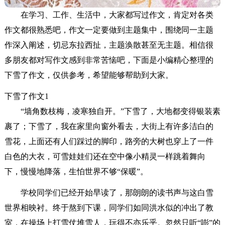
在学习、工作、生活中，大家都写过作文，肯定对各类
作文都很熟悉吧，作文一定要做到主题集中，围绕同一主题
作深入阐述，切忌东拉西扯，主题涣散甚至无主题。相信很
多朋友都对写作文感到非常苦恼吧，下面是小编精心整理的
下雪了作文，仅供参考，希望能够帮助到大家。
下雪了作文1
“墙角数枝梅，凌寒独自开。”下雪了，大地都变得银装素
裹了；下雪了，我在家里向窗外看去，大街上有许多洁白的
雪花，上面还有人们踩过的脚印，路旁的大树也穿上了一件
白色的大衣，可雪娃娃们还在空中像小精灵一样跳着舞向
下，慢慢地降落，生怕世界不够“保暖”。
学校同学们已经开始早读了，那朗朗的读书声与这白雪
世界相映衬。终于熬到下课，同学们如同洪水似的冲出了教
室，在操场上打雪仗堆雪人，玩得不亦乐乎。忽然只听“嘭”的