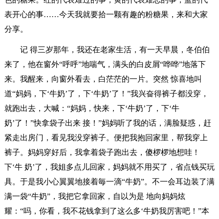
表开心的事……今天我就要拾一颗有趣的粉糖果，来和大家
分享。
记 得三岁那年，我还在老家生活，有一天早晨，冬伯伯
来了，他在窗外“呼呼”地喘气，满头的白皮屑“哗哗”地落下
来。我醒来，向窗外看去，白茫茫的一片。突然 惊喜地叫
道“妈妈，下‘牛奶’了，下‘牛奶’了！”我兴奋得裤子都没穿，
就跑出去，大喊：“妈妈，快来，下‘牛奶’了，下‘牛
奶’了！”快拿袋子出来 接！”妈妈听了我的话，满脸疑惑，赶
紧走出房门，看见我没穿裤子。便把我抱回家里，帮我穿上
裤子。妈妈穿好后，我拿着袋子跑出去，傻椤椤地想哇！
下‘牛 奶’了，我姐多点儿回家，妈妈就不用买了，省点钱买玩
具。于是我小心翼翼地接着毎一滴“牛奶”。不一会耳边装了满
满一袋“牛奶”，我把它拿回家，自以为是 地向妈妈炫
耀：“吗，你看，我不花钱拿到了这么多‘牛奶我厉害吧！”本