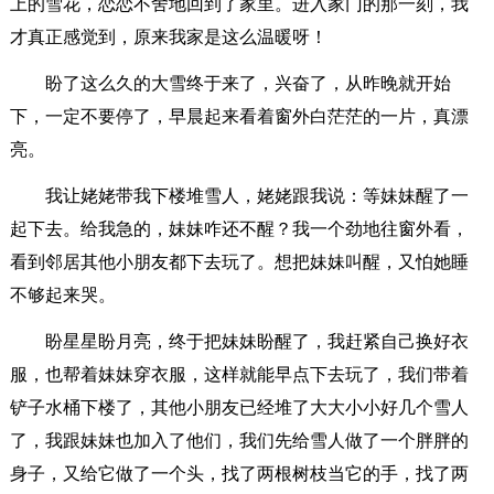
上的雪花，恋恋不舍地回到了家里。进入家门的那一刻，我
才真正感觉到，原来我家是这么温暖呀！
盼了这么久的大雪终于来了，兴奋了，从昨晚就开始
下，一定不要停了，早晨起来看着窗外白茫茫的一片，真漂
亮。
我让姥姥带我下楼堆雪人，姥姥跟我说：等妹妹醒了一
起下去。给我急的，妹妹咋还不醒？我一个劲地往窗外看，
看到邻居其他小朋友都下去玩了。想把妹妹叫醒，又怕她睡
不够起来哭。
盼星星盼月亮，终于把妹妹盼醒了，我赶紧自己换好衣
服，也帮着妹妹穿衣服，这样就能早点下去玩了，我们带着
铲子水桶下楼了，其他小朋友已经堆了大大小小好几个雪人
了，我跟妹妹也加入了他们，我们先给雪人做了一个胖胖的
身子，又给它做了一个头，找了两根树枝当它的手，找了两