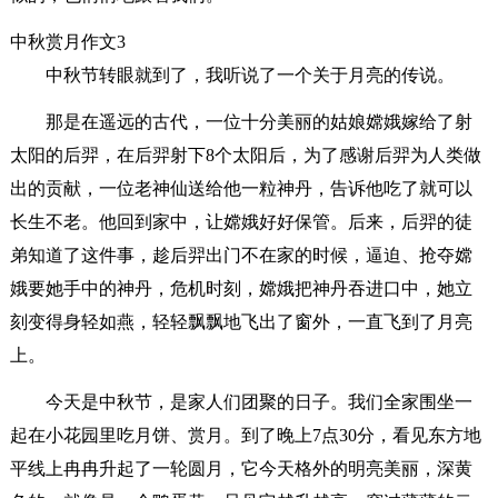
中秋赏月作文3
中秋节转眼就到了，我听说了一个关于月亮的传说。
那是在遥远的古代，一位十分美丽的姑娘嫦娥嫁给了射
太阳的后羿，在后羿射下8个太阳后，为了感谢后羿为人类做
出的贡献，一位老神仙送给他一粒神丹，告诉他吃了就可以
长生不老。他回到家中，让嫦娥好好保管。后来，后羿的徒
弟知道了这件事，趁后羿出门不在家的时候，逼迫、抢夺嫦
娥要她手中的神丹，危机时刻，嫦娥把神丹吞进口中，她立
刻变得身轻如燕，轻轻飘飘地飞出了窗外，一直飞到了月亮
上。
今天是中秋节，是家人们团聚的日子。我们全家围坐一
起在小花园里吃月饼、赏月。到了晚上7点30分，看见东方地
平线上冉冉升起了一轮圆月，它今天格外的明亮美丽，深黄