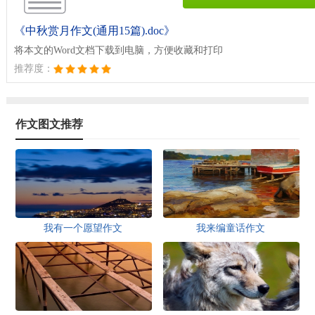
《中秋赏月作文(通用15篇).doc》
将本文的Word文档下载到电脑，方便收藏和打印
推荐度：
作文图文推荐
我有一个愿望作文
我来编童话作文