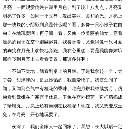
月亮，一面观赏倒映在湖里月色。到了晚上八九点，月亮又
明亮了许多，如同一个玉盘，发出美丽、柔和的光。月亮上
那一块块的小阴影到底是什么呢？看，多像一只小猴子在自
由自在地玩耍啊！再仔细一看，又像一位美丽的仙女，穿着
漂亮的裙子在空中翩翩起舞。我看呀看，又觉得像一只可爱
的狗狗在月亮上欢快地奔跑。我在心里想：要是我能像嫦娥
那样飞到月亮上去看看美景，那该多好啊！
不知不觉地，我看到桌上的月饼。于是我拿起一个，尝
了尝，甜津津的，是豆沙馅的，我最爱吃了。我使劲闻了
闻，又闻到空气中有桂花的香味。吃完月饼我继续赏月，仿
佛看到嫦娥在广寒宫里休息。玉兔在宫外捣药，它把药捣成
了蛤蟆丸。月亮上还有吴刚在伐桂呢！现在，我又想变成玉
兔，在月亮上开心地玩耍了。
夜深了，我们全家人一起回家了。我想：长大以后一定