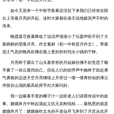
如今又迎来一个中秋节夜幕还没拉下来我们已经坐在阳
台上等着月亮的升起。这时大家都在谈天说地嬉笑声不时的
传来。
晚霞退尽夜幕降临了说话声渐渐小了玩耍声听不到了大
家静静的望着月亮，作文素材《初一中秋赏月作文》。带着
泥土气息的晚风吹拂在脸上更好的衬托出小镇的宁静。
月亮终于露出了山头羞答答的月姑娘仿佛不好意思了顺
手撕了一块云遮挡自己。但在人们的欢呼声中她终于鼓起勇
气勇敢的迈进天空月亮继续上升穿过一缕一缕青纱似的薄云
停留在山顶的最高处挥手向大家问好。
我一边吸着手里的椰子汁一边听老人们讲那传说中的故
事。嫦娥奔月中秋起源起义抗元吴刚伐桂……最熟悉的就是
嫦娥奔月了：嫦娥偷吃丈夫的不老仙丹飞奔到了月宫从此开