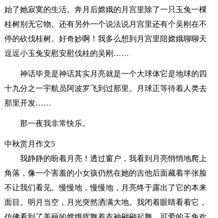
始了她寂寞的生活。奔月后嫦娥的月宫里除了一只玉兔一棵
桂树别无它物。还有另外一个说法说月宫里还有个吴刚在不
停的砍伐桂树。好奇妙啊！我多么想到月宫里陪嫦娥聊聊天
逗逗小玉兔安慰安慰伐桂的吴刚……
神话毕竟是神话其实月亮就是一个大球体它是地球的四
十九分之一宇航员阿波罗飞到过那里。月球正等待着人类去
那里开发……
那一夜我非常快乐。
中秋赏月作文5
我静静的盼着月亮！透过窗户，我看到月亮悄悄地爬上
角落，像一个害羞的小女孩仍然在她的吉他后面藏着半张脸
不让我们看见。慢慢地，慢慢地，月亮终于露出了它的本来
面目。明月当空，月光突然洒满大地。我闭着眼睛看着它，
仿佛看到了美丽的嫦娥挥舞着衣袖翩翩起舞，可爱的玉兔欢