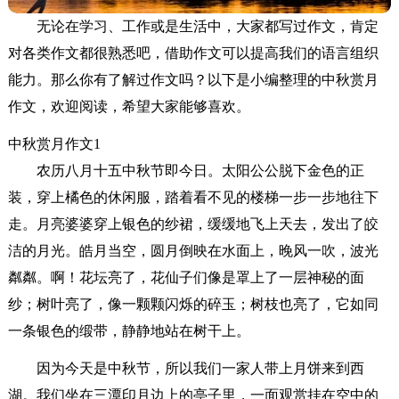
无论在学习、工作或是生活中，大家都写过作文，肯定
对各类作文都很熟悉吧，借助作文可以提高我们的语言组织
能力。那么你有了解过作文吗？以下是小编整理的中秋赏月
作文，欢迎阅读，希望大家能够喜欢。
中秋赏月作文1
农历八月十五中秋节即今日。太阳公公脱下金色的正
装，穿上橘色的休闲服，踏着看不见的楼梯一步一步地往下
走。月亮婆婆穿上银色的纱裙，缓缓地飞上天去，发出了皎
洁的月光。皓月当空，圆月倒映在水面上，晚风一吹，波光
粼粼。啊！花坛亮了，花仙子们像是罩上了一层神秘的面
纱；树叶亮了，像一颗颗闪烁的碎玉；树枝也亮了，它如同
一条银色的缎带，静静地站在树干上。
因为今天是中秋节，所以我们一家人带上月饼来到西
湖。我们坐在三潭印月边上的亭子里，一面观赏挂在空中的