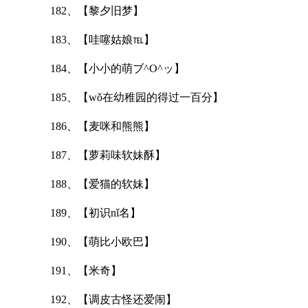
182、【黎夕旧梦】
183、【哇噻姑娘℡】
184、【小小的萌ブ^O^ッ】
185、【wǒ在幼稚园的得过一百分】
186、【麦咪和熊熊】
187、【萝莉味软妹酥】
188、【爱猫的软妹】
189、【初识nǐ名】
190、【萌比小欧巴】
191、【米奇】
192、【调皮古怪还爱闹】