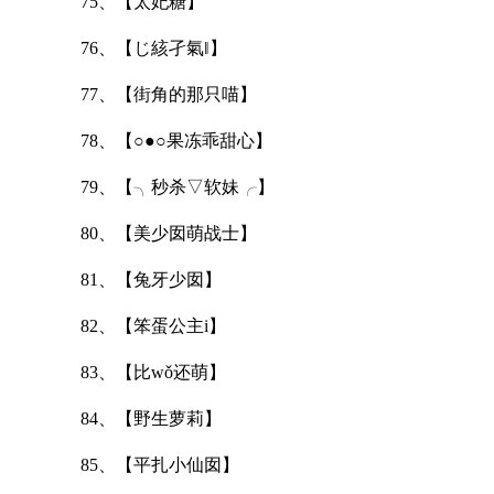
75、【太妃糖】
76、【じ絯孑氣‖】
77、【街角的那只喵】
78、【○●○果冻乖甜心】
79、【╮秒杀▽软妹╭】
80、【美少囡萌战士】
81、【兔牙少囡】
82、【笨蛋公主i】
83、【比wǒ还萌】
84、【野生萝莉】
85、【平扎小仙囡】