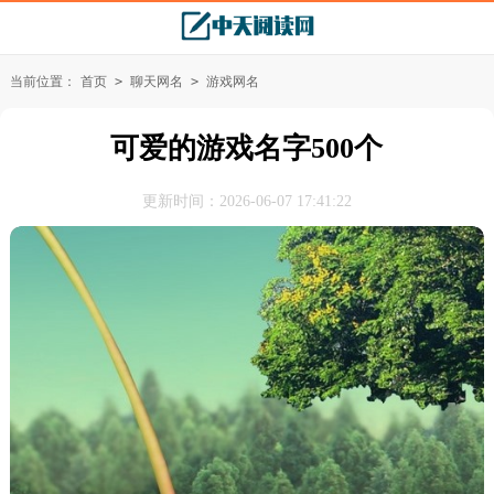
当前位置：
首页
>
聊天网名
>
游戏网名
可爱的游戏名字500个
更新时间：2026-06-07 17:41:22