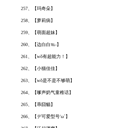
257、【玛奇朵】
258、【萝莉病】
259、【萌面超妹】
260、【边白白℡-】
261、【wǒ有超能力！】
262、【小猫佳佳】
263、【wǒ是不是不够萌】
264、【嗲声奶气童稚话】
265、【乖囧貓】
266、【デ可爱型号′ω`】