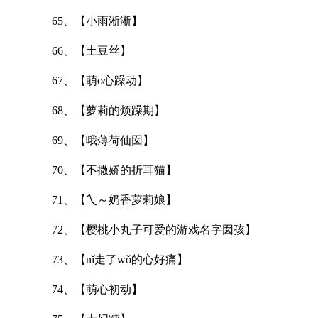
65、【小雨淅淅】
66、【土豆丝】
67、【萌o心躁动】
68、【萝莉的烦躁期】
69、【哦薄荷仙囡】
70、【不撒娇的折耳猫】
71、【乀～奶香萝莉娘】
72、【樱桃小丸子可爱的游戏名字囡孩】
73、【nǐ走了wǒ的心好痛】
74、【萌心初动】