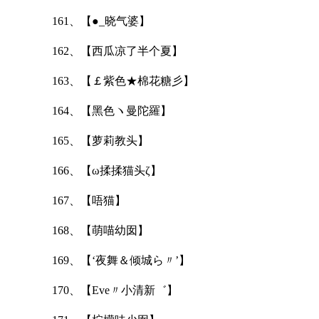
161、【●_晓气婆】
162、【西瓜凉了半个夏】
163、【￡紫色★棉花糖彡】
164、【黑色ヽ曼陀羅】
165、【萝莉教头】
166、【ω揉揉猫头ζ】
167、【唔猫】
168、【萌喵幼囡】
169、【‘夜舞＆倾城ら〃’】
170、【Eve〃小清新゛】