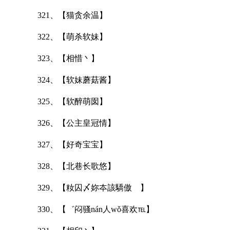
321、【猫贪余温】
322、【萌杀软妹】
323、【相惜丶】
324、【软妹蘑菇酱】
325、【软醉萌囡】
326、【公主皇冠情】
327、【好奇宝宝】
328、【北巷长歌悠】
329、【籹囚〆妳夲該驕傲ゝ】
330、【゛闷骚nán人wǒ喜欢℡】