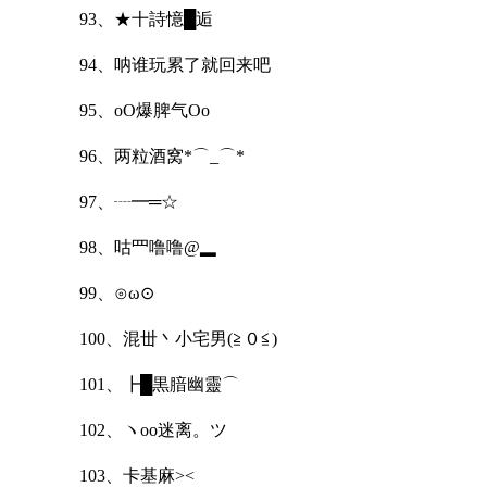
93、★十詩憶█逅
94、呐谁玩累了就回来吧
95、oO爆脾气Oo
96、两粒酒窝*⌒_⌒*
97、┈━═☆
98、咕罒噜噜@▂
99、⊙ω⊙
100、混丗丶小宅男(≧０≦)
101、┣█黒腤幽靈⌒
102、ヽoo迷离。ツ
103、卡基麻><