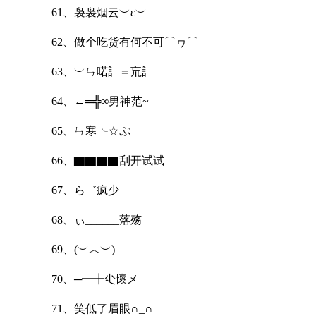
61、袅袅烟云︶ε︶
62、做个吃货有何不可⌒ヮ⌒
63、︶ㄣ喏訁＝巟訁
64、←═╬∞男神范~
65、ㄣ寒╰☆ぷ
66、▇▇▇▇刮开试试
67、ら゛疯少
68、ぃ______落殇
69、(︶︿︶)
70、─━╋尐懷メ
71、笑低了眉眼∩_∩