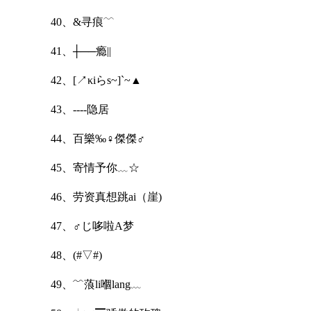
40、&寻痕﹋
41、┼──瘾||
42、[↗κiらs~]`~▲
43、----隐居
44、百樂‰♀傑傑♂
45、寄情予你﹏☆
46、劳资真想跳ai（崖)
47、♂じ哆啦A梦
48、(#▽#)
49、﹌蒗li嗰lang﹏