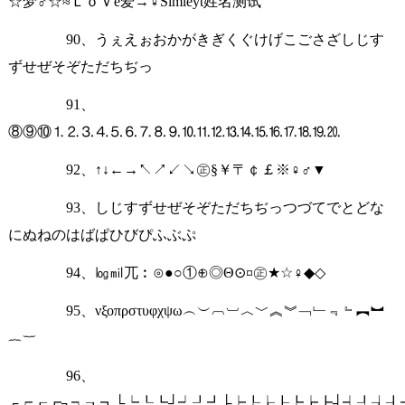
☆梦♂☆≈ＬｏＶё爱→♀Simleyt姓名测试
90、うぇえぉおかがきぎくぐけげこごさざしじす
ずせぜそぞただちぢっ
91、
⑧⑨⑩⒈⒉⒊⒋⒌⒍⒎⒏⒐⒑⒒⒓⒔⒕⒖⒗⒘⒙⒚⒛
92、↑↓←→↖↗↙↘㊣§￥〒￠￡※♀♂▼
93、しじすずせぜそぞただちぢっつづてでとどな
にぬねのはばぱひびぴふぶぷ
94、㏒㏕兀︰⊙●○①⊕◎Θ⊙¤㊣★☆♀◆◇
95、νξοπρστυφχψω︵︶︹︺︿﹀︽︾﹁﹂﹃﹄︻︼
︷︸
96、
┌┍┎┏┐┑┒┓└┕┖┗┘┙┚┛├┝┞┟┠┡┢┣┤┥┦┧┨