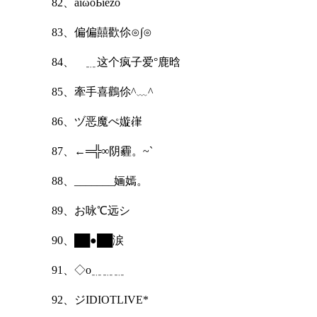
82、àīωǒЬīézǒ
83、偏偏囍歡伱⊙∫⊙
84、ゞ﹎这个疯子爱°鹿晗
85、牽手喜鸛伱^﹏^
86、ヅ恶魔ぺ嫙嵂
87、←═╬∞阴霾。~`
88、_______婳嫣。
89、お咏℃远シ
90、██●██涙
91、◇o﹎﹎﹎
92、ジIDIOTLIVE*