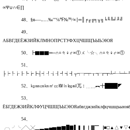
∞Ψ∪∩∈∏
48、§я-―‥…‰′″℅℉№℡∕∝∣═║╒╓╔╕╖╗╘╙╚╛╜╝
49、
АБВГДЕЁЖЗИЙКЛМНОПРСТУФХЦЧШЩЪЫЬЭЮЯ
50、┣▇▇▇═─∩¤々♀♂∞①ㄨ╰☆╮∩¤々♀♂∞①
51、
├┝┞┟┠┡┢┣┤┥┦┧┨┩┪┫┬┭┮┯┰┱┲┳┴┵┶┷
52、㎏㎜㎝㎞㎡㏄㏎㏑㏒㏕兀︰﹍﹎︻╋████◤
53、
ЁБГДЕЖЗИЙКЛФУЦЧШЩЪЫЭЮЯабвгджзийклфцчшщъыюя
54、
╭╮╯╰╱╲╳▁▂▃▄▅▆▇█▉▌▍▎▏▓▔▕■□▲△▼▽