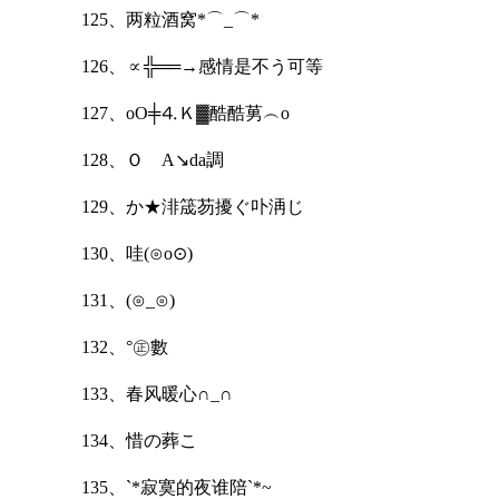
125、两粒酒窝*⌒_⌒*
126、∝╬══→感情是不う可等
127、oО╪⒋Ｋ▓酷酷莮︵o
128、ＯゞA↘da調
129、か★渄筬芴擾ぐ卟洅じ
130、哇(⊙o⊙)
131、(⊙_⊙)
132、°㊣數
133、春风暖心∩_∩
134、惜の葬こ
135、`*寂寞的夜谁陪`*~