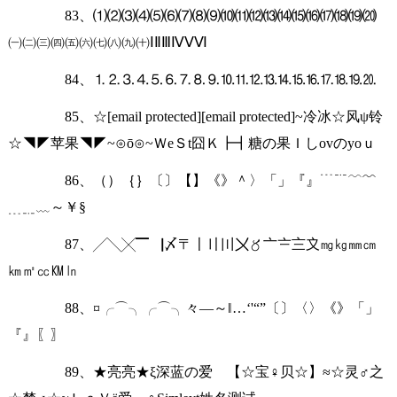
83、⑴⑵⑶⑷⑸⑹⑺⑻⑼⑽⑾⑿⒀⒁⒂⒃⒄⒅⒆⒇
㈠㈡㈢㈣㈤㈥㈦㈧㈨㈩ⅠⅡⅢⅣⅤⅥ
84、⒈⒉⒊⒋⒌⒍⒎⒏⒐⒑⒒⒓⒔⒕⒖⒗⒘⒙⒚⒛
85、☆[email protected][email protected]~冷冰☆风ψ铃
☆◥◤苹果◥◤~⊙ō⊙~ＷeＳt囧Ｋ┣┫糖の果Ｉしovのyoｕ
86、（）｛｝〔〕【】《》＾〉「」『』﹉﹊﹋﹌
﹍﹎﹏～￥§
87、╱╲╳▔▕〆〒〡〢〣〤〥〦〧〨〩㎎㎏㎜㎝
㎞㎡㏄㏎㏑
88、¤╭⌒╮╭⌒╮々—～‖…‘'“”〔〕〈〉《》「」
『』〖〗
89、★亮亮★ξ深蓝の爱ゞ【☆宝♀贝☆】≈☆灵♂之