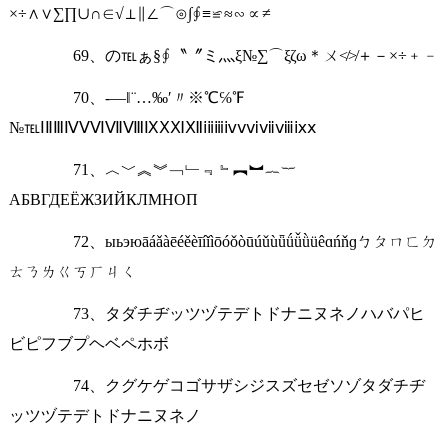
×÷∧∨∑∏∪∩∈√⊥∥∠⌒⊙∫∮≡≌≈∽∝≠
69、の℡ぁ§∮〝〞ミ灬ξ№∑⌒ξζω＊ㄨ≮≯＋－×÷﹢﹣
70、-―‖¨…‰′〃※℃℅℉
№℡ⅠⅡⅢⅣⅤⅥⅦⅧⅨⅩⅪⅫⅰⅱⅲⅳⅴⅵⅶⅷⅸⅹ
71、︿﹀︽︾﹁﹂﹃﹄︻︼︷︸
АБВГДЕЁЖЗИЙКЛМНОП
72、ыьэюāáǎàēéěèīíǐìōóǒòūúǔùǖǘǚǜüêɑńňɡㄅㄆㄇㄈㄉ
ㄊㄋㄌㄍㄎㄏㄐㄑ
73、タダチヂッツヅテデトドナニヌネノハバパヒ
ビピフブプヘベペホボ
74、クグケゲコゴサザシジスズセゼソゾタダチヂ
ッツヅテデトドナニヌネノ