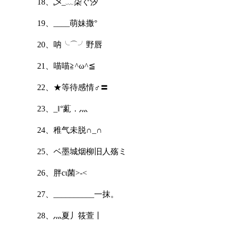
18、乄_﹏柒ぐ汐
19、____萌妹撒°
20、呐╰⌒╯野唇
21、喵喵≧^ω^≦
22、★等待感情♂〓
23、_‖°薍．灬
24、稚气未脱∩_∩
25、ベ墨城烟柳旧人殇ミ
26、胖cι菌>-<
27、__________一抹。
28、灬夏丿筱萱丨