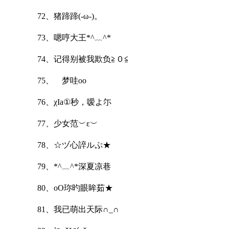
72、猪蹄蹄(-ω-)。
73、嗯哼大王*^﹏^*
74、记得别被我欺负≧０≦
75、ゞ梦哇oо
76、χIа①秒，嗳よ尓
77、少女范︶ε︶
78、☆ヅ心誶ルぷ★
79、*^﹏^*深夏凉巷
80、oО珎旳眼眸茹★
81、我已萌出天际∩_∩