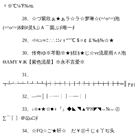
〃※℃℅℉№℡
28、☆づ紫欣ぁ★ぁラ☆ラ☆梦琳☆(=^o^=)泡
(=^o^=)$刺#灵$ぷＡ⌒囡ぷ∮唯一∮
29、≮≯≤≥∞∶∵∴∷♂♀°′″℃＄¤￠￡‰§№☆★
30、传奇ゆ※芩勤※★§狂§★じ☆ve流星雨∧∧泡
ΘAMY￥Ж【紫色流星】※永不言爱※
31、
┳┴┵┶┷┸┹┺┻┼┽┾┿╀╁╂╃╄╅╆╇╈╉╊╋═║╒╓╔╕
32、—━│┃┄┅┆┇┈┉┊┋
33、↓⊙●★☆■♀『』◆◣◥▲Ψ※◤◥→№←㊣
∑⌒〖〗＠ξζω□∮
34、☆FQ☆ご★轩☆ゞだ￥㊣╃じ￠丫ぢ头