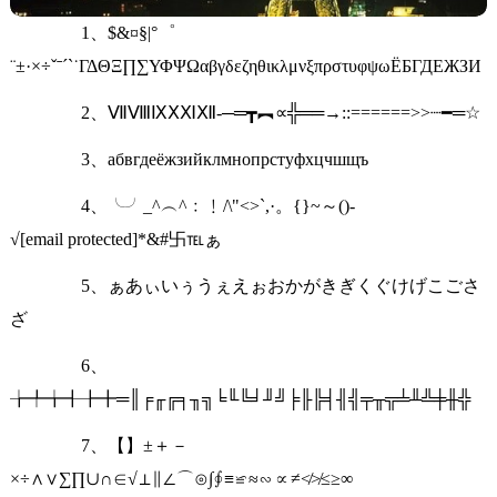
1、$&¤§|°゜
¨±·×÷ˇˉˊˋ˙ΓΔΘΞ∏∑ΥΦΨΩαβγδεζηθικλμνξπρστυφψωЁБГДЕЖЗИ
2、ⅦⅧⅨⅩⅪⅫ-─═┳︻∝╬══→::======>>┈━═☆
3、абвгдеёжзийклмнопрстуфхцчшщъ
4、╰╯_^︵^﹕﹗/\"<>`,·。{}~～()-
√[email protected]*&#卐℡ぁ
5、ぁあぃいぅうぇえぉおかがきぎくぐけげこごさ
ざ
6、
╆╇╈╉╊╋═║╒╓╔╕╖╗╘╙╚╛╜╝╞╟╠╡╢╣╤╥╦╧╨╩╪╫╬
7、【】±＋－
×÷∧∨∑∏∪∩∈√⊥∥∠⌒⊙∫∮≡≌≈∽∝≠≮≯≤≥∞