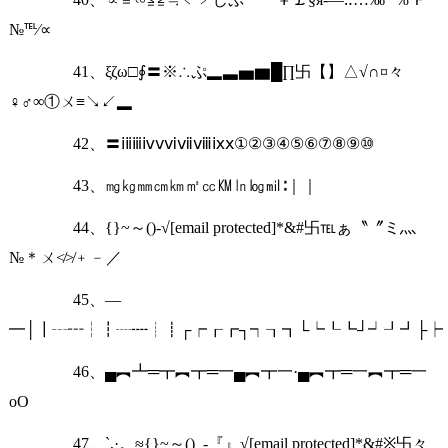
№℡∕∝
41、ξζω□∮〓※∴ぷ▂▃▅▆█∏卐【】△√∩¤々
♀♂∞①ㄨ≡↘↙▂
42、〓ⅰⅱⅲⅳⅴⅵⅶⅷⅸⅹ①②③④⑤⑥⑦⑧⑨⑩
43、㎎㎏㎜㎝㎞㎡㏄㏎㏑㏒㏕∶｜｜
44、{}~～()-√[email protected]*&#卐℡ぁ〝〞ミ灬
№＊ㄨ≮≯﹢﹣／
45、—
━│┃┄┅┆┇┈┉┊┋┌┍┎┏┐┑┒┓└┕┖┗┘┙┚┛├┝
46、▄︻┻═┳︻┳═一▄︻┳一·▄︻┳═一︻┳═一
oO
47、`,·。≈{}~～()_-『』√[email protected]*&#※卐々