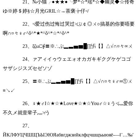
21、№小猫╭●★★●╰梦*☆*瑶*☆◆幽灵◆☆传奇
ゆ※婷＄婷§☆月光GRIL☆→茶褒╆仔≮
22、≮爱过伤过悔过哭过≯ぷ￠◎ㄨ○搞基的你要唔要
啊∩¤々♀♂^ǒ^*★*^ǒ^*☆*^ǒ^*
23、ξζω□∮〓※∴ぷ▂▃▅▆█∏卐【】△√∩¤々∞ㄨ
24、ァアィイゥウェエォオカガキギクグケゲコゴ
サザシジスズセゼソゾ
25、〓※∴ぷ▂▃▅▆█∏卐【】△√∩¤々♀♂∞①ㄨ
≡↘↙
26、♀★♂I☆★☆★Love★☆★☆You♂☆♀う≮灬爱你
不久メ就壹辈子灬≯う
27、
ЙКЛФУЦЧШЩЪЫЭЮЯабвгджзийклфцчшщъыюяё-―‖¨…‰′