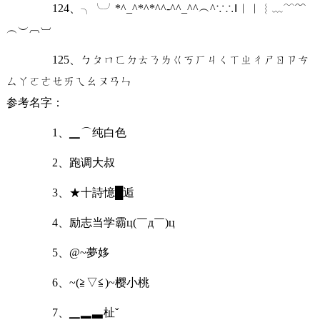
124、╮╰╯*^_^*^*^^-^^_^^︵^∵∴‖︱︳︴﹏﹋﹌
︵︶︹︺
125、ㄅㄆㄇㄈㄉㄊㄋㄌㄍㄎㄏㄐㄑㄒㄓㄔㄕㄖㄗㄘ
ㄙㄚㄛㄜㄝㄞㄟㄠㄡㄢㄣ
参考名字：
1、▁⌒纯白色
2、跑调大叔
3、★十詩憶█逅
4、励志当学霸ц(￣д￣)ц
5、@~夢姼
6、~(≧▽≦)~樱小桃
7、▁▂▃杫ˇ