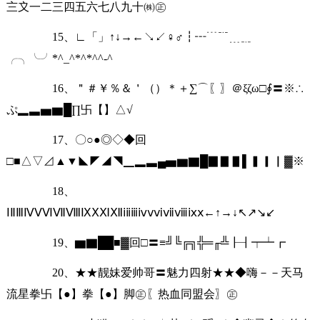
〨〩一二三四五六七八九十㈱㊣
15、∟「」↑↓→←↘↙♀♂┇┅﹉﹊﹍﹎
╭╮╰╯*^_^*^*^^-^
16、＂＃￥％＆＇（）＊＋∑⌒〖〗＠ξζω□∮〓※∴
ぷ▂▃▅▆█∏卐【】△√
17、〇○●◎◇◆回
□■△▽⊿▲▼◣◤◢◥▁▂▃▄▅▆▇█▉▊▋▌▍▎▏▓※
18、
ⅠⅡⅢⅣⅤⅥⅦⅧⅨⅩⅪⅫⅰⅱⅲⅳⅴⅵⅶⅷⅸⅹ←↑→↓↖↗↘↙
19、▆▇██■▓回□〓≡╝╚╔╗╬═╓╩┠┨┯┷┏
20、★★靓妹爱帅哥〓魅力四射★★◆嗨－－天马
流星拳卐【●】拳【●】脚㊣〖热血同盟会〗㊣