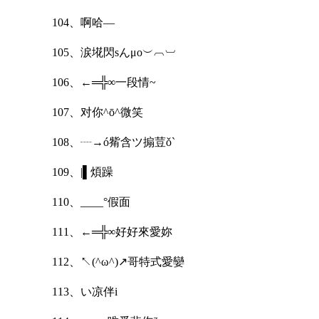
104、啊哈—
105、涙埖閃sんμo︶︹︺
106、←═╬∞一段情~
107、对你^ō^微笑
108、┈→ó觜含ツ搧荳ǒ`
109、|▌煩躁
110、____°假面
111、←═╬∞好好來愛妳
112、↖(^ω^)↗哥特式愛孌
113、い凉伴i