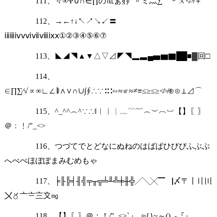
111、々∞Ψ∪∩∈∏の℡ぁ§∮”〃ミ灬∑⌒＊ㄨ≮≯＋
112、→←↑↓↖↗↘↙〓
ⅰⅱⅲⅳⅴⅵⅶⅷⅸⅹ①②③④⑤⑥⑦
113、◣◢◥▲▼△▽⊿◤◥▂▃▄▅▆▇██■▓回□
114、
∈∏∑∕√∝∞∟∠∣‖∧∨∩∪∫∮∴∵∶∷∽≈≌≈≠≡≤≥≤≥≮≯⊕⊙⊥⊿⌒
115、^_^^︵^∵∴‖︱︳︴﹏﹋﹌︵︶︹︺【】〖〗
＠﹕﹗/"_<>
116、つづてでとどなにぬねのはばぱひびぴふぶぷ
へべぺほぼぽまみむめもゃ
117、╞╟╠╡╢╣╤╥╦╧╨╩╪╫╬╱╲╳▔▕〆〒〡〢〣
〤〥〦〧〨〩㎎
118、【】〖〗＠：！/"_<>`,·。≈{}~～()_-『』