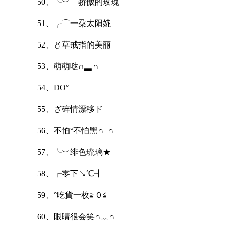
50、╰︶▔骄傲的玫瑰
51、╭⌒一朶太阳婲
52、〥草戒指的美丽
53、萌萌哒∩▂∩
54、DO°
55、ざ碎情漂移ド
56、不怕°不怕黑∩_∩
57、╰︶绯色琉璃★
58、┏零下↘℃┫
59、°吃貨一枚≧０≦
60、眼睛很会笑∩﹏∩