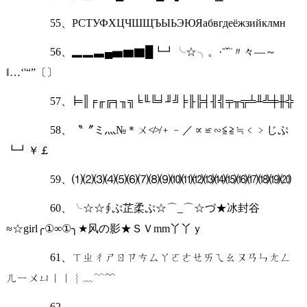
55、РСТУФХЦЧШЩЪЫЬЭЮЯабвгдеёжзийклмн
56、▂▂▃▄▅▆▇█┗┛╰☆╮。·ˉˇ¨〃々—～
‖…‘'“”〔〕
57、∣═║╒╓╔╕╖╗╘╙╚╛╜╝╞╟╠╡╢╣╤╥╦╧╨╩╪╫╬
58、〝〞ミ灬№＊ㄨ≮≯﹢﹣／∝≌∽≦≧≒﹤﹥じぷ
┗┛￥￡
59、⑴⑵⑶⑷⑸⑹⑺⑻⑼⑽⑾⑿⒀⒁⒂⒃⒄⒅⒆⒇
60、╰☆☆∮ぷ芷柔ぷ☆⌒_⌒☆づ★冰封谷
≈☆girl╭①∞①╮★风の影★ＳＶmm丫丫ｙ
61、ㄒㄓㄔㄕㄖㄗㄘㄙㄚㄛㄜㄝㄞㄟㄠㄡㄢㄣㄤㄥ
ㄦㄧㄨㄩ︱︳︴﹏﹋﹌
62、