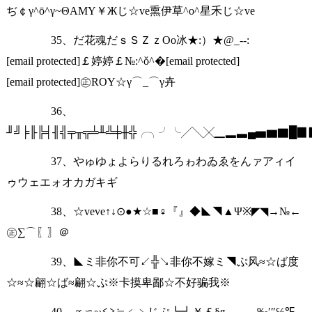
ぢ￠γ^ō^γ~ΘAMY￥Жじ☆ve熏伊草^o^星禾じ☆ve
35、だ花魂だｓＳＺｚОo冰★:）★@_--:
[email protected]￡婷婷￡№:^ǒ^�[email protected]
[email protected]㊣ROY☆γ⌒_⌒γ卉
36、
╜╝╞╟╠╡╢╣╤╥╦╧╨╩╪╫╬╭╮╯╰╱╲╳▁▂▃▄▅▆▇█
37、やゅゆょよらりるれろゎわゐゑをんァアィイ
ゥウェエォオカガキギ
38、☆veve↑↓⊙●★☆■♀『』◆◣◥▲Ψ※◤◥→№←
㊣∑⌒〖〗＠
39、◣ミ非你不可↙╬↘非你不嫁ミ◥ぷ风≈☆ば度
☆≈☆翩☆ば≈翩☆ぷ※卡摸卑鄙☆不好骗我※
40、∝≌∽≦≧≒﹤﹥じぷ┗┛￥￡§я-―‥…‰′″℅℉