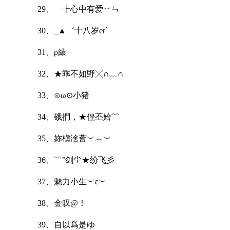
29、┈┾心中有爱︶ㄣ
30、_▲゛十八岁er`
31、ρ繷
32、★乖不如野╳∩﹏∩
33、⊙ω⊙小猪
34、硪捫，★侳丕姶﹌
35、妳槇涻薈︶︵︶
36、﹌°剑尘★纷飞彡
37、魅力小生︶ε︶
38、金叹@！
39、自以爲是ゆ