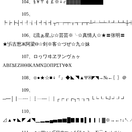
104、§￥〒￠￡※♀♂▓▓▓▓███████
105、
┡┢┣┤┥┦┧┨┩┪┫┬┭┮┯┰┱┲┳┴┵┶┷┸┹┺┻┼
106、ξ流ぁ星ぷ☆芸芸※╰☆真情人☆★〓张明〓
★卐古愁Ж阿梁Θ☆剑※客☆づぜ☆九☆妹
107、ロヮワヰヱヲンヴヵヶ
ΑΒΓΔΕΖΗΘΙΚΛΜΝΞΟΠΡΣΤΥΦΧ
108、⊙●★☆■♀『』◆◣◥▲Ψ※◤◥→№←〖〗＠
109、
─━│┃┄┅┆┇┈┉┊┋┌┍┎┏┐┑┒┓└┕┖┗┘┙┚┛
110、
⊿▲▼◣◤◢◥▁▂▃▄▅▆▇█▉▊▋▌▍▎▏▓※→←↑↓↖