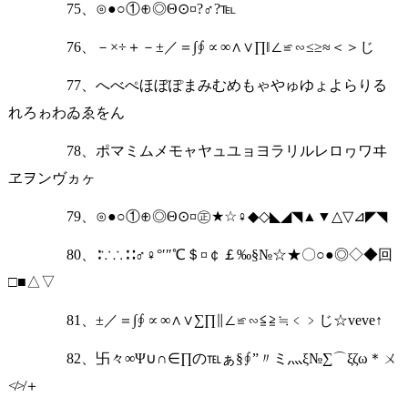
75、⊙●○①⊕◎Θ⊙¤?♂?℡
76、－×÷＋－±／＝∫∮∝∞∧∨∏‖∠≌∽≤≥≈＜＞じ
77、へべぺほぼぽまみむめもゃやゅゆょよらりる
れろゎわゐゑをん
78、ポマミムメモャヤュユョヨラリルレロヮワヰ
ヱヲンヴヵヶ
79、⊙●○①⊕◎Θ⊙¤㊣★☆♀◆◇◣◢◥▲▼△▽⊿◤◥
80、∶∵∴∷♂♀°′″℃＄¤￠￡‰§№☆★〇○●◎◇◆回
□■△▽
81、±／＝∫∮∝∞∧∨∑∏∥∠≌∽≦≧≒﹤﹥じ☆veve↑
82、卐々∞Ψ∪∩∈∏の℡ぁ§∮”〃ミ灬ξ№∑⌒ξζω＊ㄨ
≮≯＋