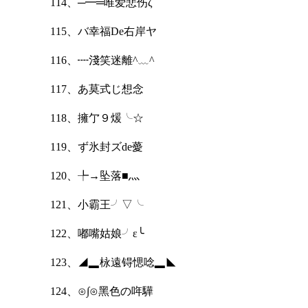
114、─━═唯爱悲伤ζ
115、バ幸福De右岸ヤ
116、┉淺笑迷離^﹏^
117、あ莫式じ想念
118、擁亇９煖╰☆
119、ず氷封ズde薆
120、╄→坠落■灬
121、小霸王╯▽╰
122、嘟嘴姑娘╯ε╰
123、◢▂栐遠锝愢唸▂◣
124、⊙∫⊙黑色の哖驊