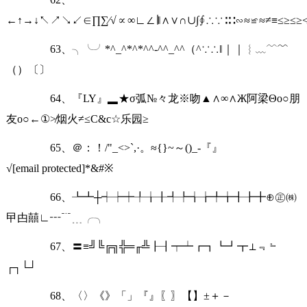
←↑→↓↖↗↘↙∈∏∑∕√∝∞∟∠∣‖∧∨∩∪∫∮∴∵∶∷∽≈≌≈≠≡≤≥≤
63、╮╰╯*^_^*^*^^-^^_^^（^∵∴‖｜｜︴﹏﹋﹌
（）〔〕
64、『LY』▂★σ弧№々龙※吻▲∧∞∧Ж阿梁Θo○朋
友o○←①≯烟火≠≤C&c☆乐园≥
65、＠：！/"_<>`,·。≈{}~～()_-『』
√[email protected]*&#※
66、┺┻┼┽┾┿╀╁╂╃╄╅╆╇╈╉╊╋⊕㊣㈱
曱甴囍∟┅﹊﹍╭╮
67、〓≡╝╚╔╗╬═╓╩┠┨┯┷┏┓┗┛┳⊥﹃﹄
┌┐└┘
68、〈〉《》「」『』〖〗【】±＋－