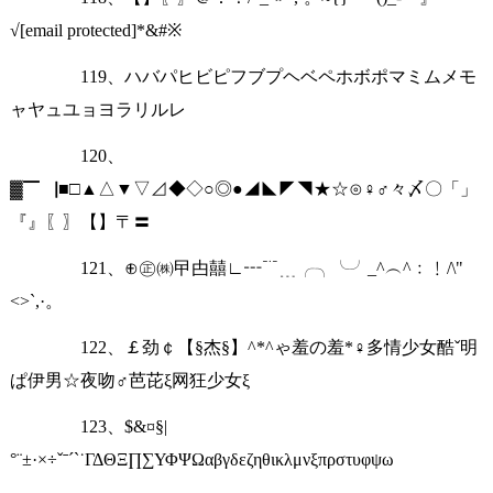
√[email protected]*&#※
119、ハバパヒビピフブプヘベペホボポマミムメモ
ャヤュユョヨラリルレ
120、
▓▔▕■□▲△▼▽⊿◆◇○◎●◢◣◤◥★☆⊙♀♂々〆〇「」
『』〖〗【】〒〓
121、⊕㊣㈱曱甴囍∟┅﹊﹍╭╮╰╯_^︵^﹕﹗/\"
<>`,·。
122、￡劲￠【§杰§】^*^ゃ羞の羞*♀多情少女酷ˇ明
ぱ伊男☆夜吻♂芭芘ξ网狂少女ξ
123、$&¤§|
°¨±·×÷ˇˉˊˋ˙ΓΔΘΞ∏∑ΥΦΨΩαβγδεζηθικλμνξπρστυφψω