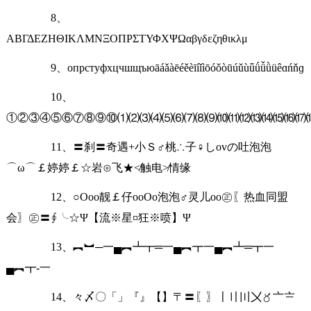
8、
ΑΒΓΔΕΖΗΘΙΚΛΜΝΞΟΠΡΣΤΥΦΧΨΩαβγδεζηθικλμ
9、опрстуфхцчшщъюāáǎàēéěèīíǐìōóǒòūúǔùǖǘǚǜüêɑńňɡ
10、
①②③④⑤⑥⑦⑧⑨⑩⑴⑵⑶⑷⑸⑹⑺⑻⑼⑽⑾⑿⒀⒁⒂⒃⒄
11、〓刹〓奇遇+小Ｓ♂桃∴子♀しovの吐泡泡
⌒ω⌒￡婷婷￡☆岩⊙飞★≮触电≯情缘
12、○Оοo靓￡仔oοОo泡泡♂灵儿oо㊣〖热血同盟
会〗㊣〓∮╰☆Ψ【流※星¤狂※喷】Ψ
13、︻︼─一▄︻┻┳═一▄︻┳一▄︻┻═┳一
▄︻┳-一
14、々〆〇「」『』【】〒〓〖〗〡〢〣〤〥〦〧