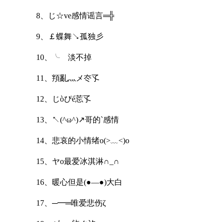
8、じ☆ve感情谣言═╬
9、￡蝶舞↘孤独彡
10、╰ゝ淡不掉
11、頖亂灬メ冭孓
12、じòぴé莣孓
13、↖(^ω^)↗哥的`感情
14、悲哀的小情绪o(>﹏<)o
15、ヤo最爱冰淇淋∩_∩
16、暖心但是(●—●)大白
17、─━═唯爱悲伤ζ