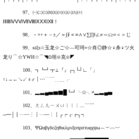
97、㈠㈡㈢㈣㈤㈥㈦㈧㈨㈩
ⅠⅡⅢⅣⅤⅥⅦⅧⅨⅩⅪⅫ！
98、－×÷＋－±／＝∫∮∝∞∧∨∑∏‖∠≌∽≤≥≈＜＞じ
99、κiξs☆玉龙☆ご☆—可珂≈☆肖◎静☆♀杀♀ツ火
龙り⌒☆YWH☆⌒◥⊙坦⊙克⊙◤
100、┓┗┛┳⊥『』┌┐└┘∟「」
↑↓→←↘↙♀♂┇┅﹉﹊﹍﹎╭
101、▂▃▄▅▆▇█┗┛╰☆╮≠▂▃▄▅
102、ㄤㄥㄦㄧㄨㄩ︱︳︴﹏﹋﹌
─━│┃┄┅┆┇┈┉┊┋┌┍┎┏┐┑
103、ΨΩαβγδεζηθικλμνξοπρστυφχψω︵︶︹︺