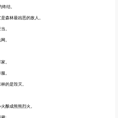
的终结。
是森林最凶恶的敌人。
应当。
法网。
。
万家。
降服。
林的是毁灭。
火酿成熊熊烈火。
藏;