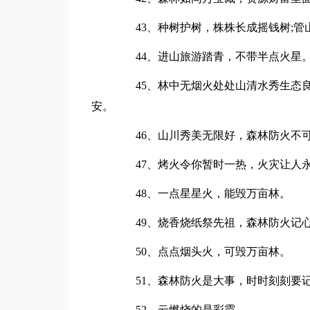
43、种树护树，株株长成摇钱树;管
44、进山旅游踏青，不带半点火星
45、林中无烟火处处山清水秀生态良
安。
46、山川秀美无限好，森林防火不
47、烤火令你暂时一热，火灾让人
48、一点星星火，能毁万亩林。
49、烧香烧纸祭先祖，森林防火记
50、点点烟头火，可毁万亩林。
51、森林防火是大事，时时刻刻要
52、云燃烧的是彩霞，