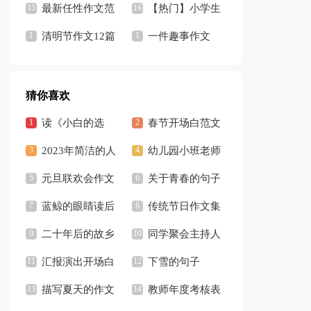
最新任性作文范
文5篇
【热门】小学生
文5篇
清明节作文12篇
记事作文3篇
一件趣事作文
500字
猜你喜欢
读《小白的选
春节开场白范文
择》有感
2023年简洁的人
（精选5篇）
幼儿园小班老师
生感悟的好句摘录
元旦联欢会作文
教学反思
关于青春的句子
36条
【热门】
蓝鲸的眼睛读后
3篇
传统节日作文集
感汇编15篇
二十年后的故乡
锦15篇
同学聚会主持人
作文集锦15篇
汇报演出开场白
开场白合集15篇
下雪的句子
描写夏天的作文
【热】
教师年度考核表