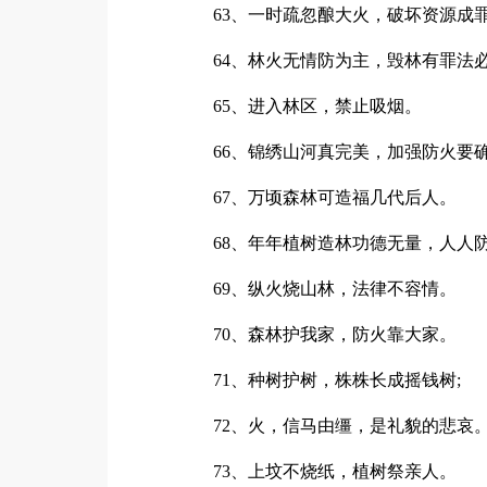
63、一时疏忽酿大火，破坏资源成
64、林火无情防为主，毁林有罪法
65、进入林区，禁止吸烟。
66、锦绣山河真完美，加强防火要
67、万顷森林可造福几代后人。
68、年年植树造林功德无量，人人防
69、纵火烧山林，法律不容情。
70、森林护我家，防火靠大家。
71、种树护树，株株长成摇钱树;
72、火，信马由缰，是礼貌的悲哀
73、上坟不烧纸，植树祭亲人。