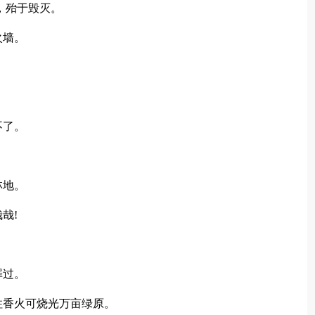
，殆于毁灭。
火墙。
。
不了。
林地。
哉!
。
罪过。
香火可烧光万亩绿原。