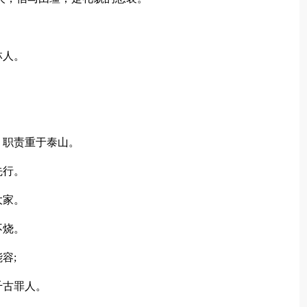
林人。
。
。
职责重于泰山。
先行。
大家。
不烧。
容;
千古罪人。