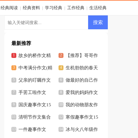
经典阅读
经典资料
学习经典
工作经典
生活经典
|
|
|
|
最新推荐
故乡的桥作文精
【推荐】哥哥作
选15篇
中考满分作文(精
文8篇
生机勃勃的春天
选15篇)
父亲的叮嘱作文
作文
做最好的自己作
手罢工啦作文
文15篇
爱我的妈妈作文
国庆趣事作文15
我的动物朋友作
篇
清明节作文集合
文【精】
寒假趣事作文15
13篇
一件趣事作文
篇
冰与火八年级作