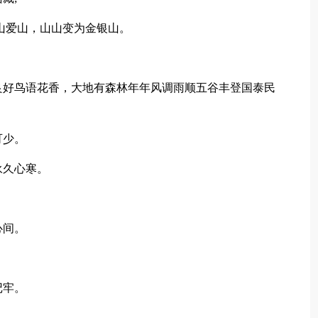
山爱山，山山变为金银山。
。
好鸟语花香，大地有森林年年风调雨顺五谷丰登国泰民
可少。
永久心寒。
心间。
记牢。