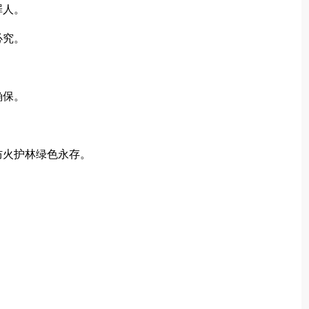
罪人。
必究。
确保。
火护林绿色永存。
。