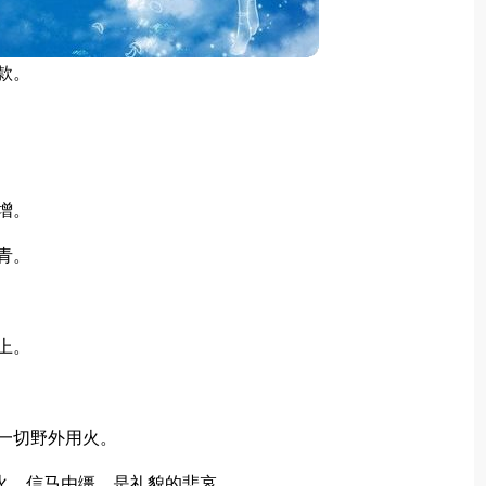
款。
增。
青。
上。
一切野外用火。
火，信马由缰，是礼貌的悲哀。