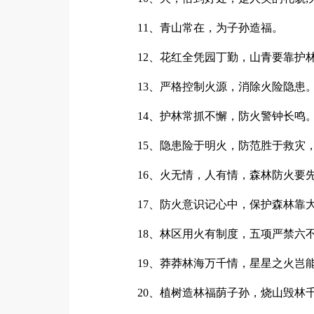
11、青山常在，为子孙造福。
12、花红全凭园丁勤，山青要靠护
13、严格控制火源，消除火险隐患
14、护林常抓不懈，防火警钟长鸣
15、隐患险于明火，防范胜于救灾，
16、火无情，人有情，森林防火要
17、防火意识记心中，保护森林靠
18、林区用火有制度，五项严禁六
19、莽莽林海万千情，星星之火岂能
20、植树造林福荫子孙，烧山毁林