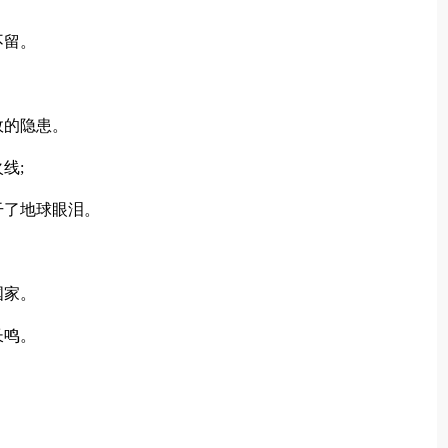
不留。
。
故的隐患。
线;
了地球眼泪。
国家。
长鸣。
。