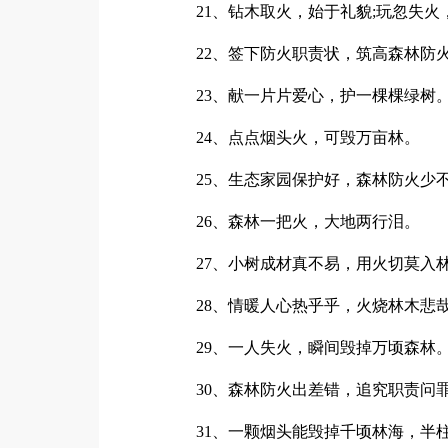
21、钻木取火，始于礼貌;玩忽失火
22、签下防火职责状，筑高森林防
23、献一片片爱心，护一棵棵绿树
24、点点烟头火，可毁万亩林。
25、生态家园保护好，森林防火少
26、森林一把火，大地两行泪。
27、小树成材真不易，用火切莫入
28、情暖人心热乎乎，火烧林木悲哉
29、一人失火，瞬间毁掉万顷森林
30、森林防火出差错，追究职责问
31、一颗烟头能毁掉千顷林海，半柱