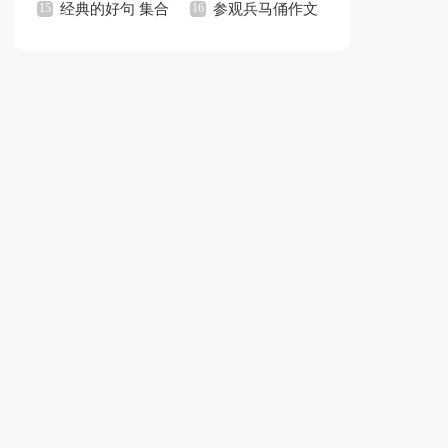
15篇
经典的好句 集合
个人工作总结(15篇)
参观兵马俑作文
15篇
集锦15篇