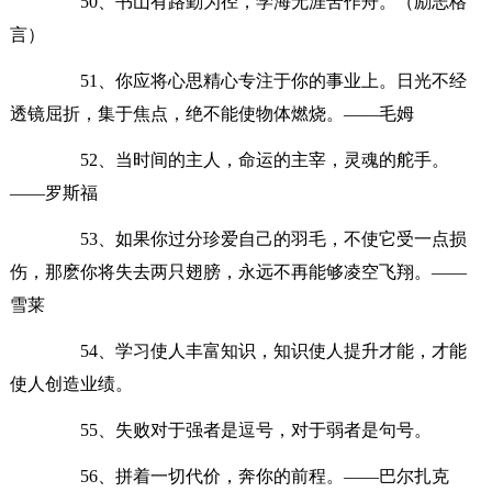
50、书山有路勤为径，学海无涯苦作舟。（励志格
言）
51、你应将心思精心专注于你的事业上。日光不经
透镜屈折，集于焦点，绝不能使物体燃烧。——毛姆
52、当时间的主人，命运的主宰，灵魂的舵手。
——罗斯福
53、如果你过分珍爱自己的羽毛，不使它受一点损
伤，那麽你将失去两只翅膀，永远不再能够凌空飞翔。——
雪莱
54、学习使人丰富知识，知识使人提升才能，才能
使人创造业绩。
55、失败对于强者是逗号，对于弱者是句号。
56、拼着一切代价，奔你的前程。——巴尔扎克