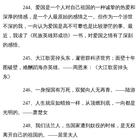
244、爱国是一个人对自己祖国的一种诚挚的热爱和
深厚的情感，是一个人最原始的感情之一。但作为一个涉世
不深的我，一向认为爱国是高不可攀也是比较渺茫的事。最
近，我读了《民族英雄郑成功》一书，对爱国之情有了深刻
的感悟。
245、大江歌罢掉头东，邃密群科济世穷；面壁十年
图破壁，难酬蹈海亦英雄。——周恩来：《大江歌罢掉头
东》
246、一身报国有万死，双鬓向人无再青。——陆游
247、人生就应如蜡烛一样，从顶燃到底，一向都是
光明的。——萧楚女
248、我们法兰人，当国家遭到奴役的时候，是无权
离开自己的祖国的。——居里夫人