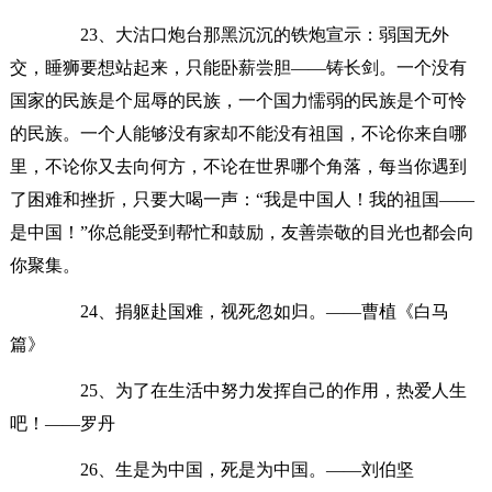
23、大沽口炮台那黑沉沉的铁炮宣示：弱国无外
交，睡狮要想站起来，只能卧薪尝胆——铸长剑。一个没有
国家的民族是个屈辱的民族，一个国力懦弱的民族是个可怜
的民族。一个人能够没有家却不能没有祖国，不论你来自哪
里，不论你又去向何方，不论在世界哪个角落，每当你遇到
了困难和挫折，只要大喝一声：“我是中国人！我的祖国——
是中国！”你总能受到帮忙和鼓励，友善崇敬的目光也都会向
你聚集。
24、捐躯赴国难，视死忽如归。——曹植《白马
篇》
25、为了在生活中努力发挥自己的作用，热爱人生
吧！——罗丹
26、生是为中国，死是为中国。——刘伯坚