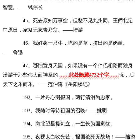
智慧。——钱伟长
45、死去原知万事空，但悲不见九州同。王师北定
中原日，家祭无忘告乃翁。——陆游
46、我好象一只牛，吃的是草，挤出的是奶血。
——鲁迅
47、哪怕置身天国，如果没有一个伴侣相陪而独身
漫游于那些伟大而神圣的
……此处隐藏4732个字……
忧，后
天下之乐而乐。——范仲淹《岳阳楼记》
192、一片丹心图报国，两行清泪为忠家。
193、我随时等待祖国的召唤!——姚明
194、向北望星提剑立，一生长为国家忧。
195、夜视太白收光芒，报国欲死无战场！——陆游