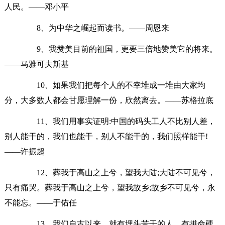
人民。——邓小平
8、为中华之崛起而读书。——周恩来
9、我赞美目前的祖国，更要三倍地赞美它的将来。
——马雅可夫斯基
10、如果我们把每个人的不幸堆成一堆由大家均
分，大多数人都会甘愿理解一份，欣然离去。——苏格拉底
11、我们用事实证明:中国的码头工人不比别人差，
别人能干的，我们也能干，别人不能干的，我们照样能干!
——许振超
12、葬我于高山之上兮，望我大陆;大陆不可见兮，
只有痛哭。葬我于高山之上兮，望我故乡;故乡不可见兮，永
不能忘。——于佑任
13、我们自古以来，就有埋头苦干的人，有拼命硬