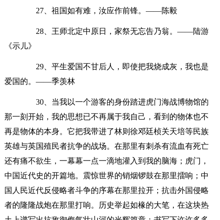
27、祖国如有难，汝应作前锋。——陈毅
28、王师北定中原日，家祭无忘告乃翁。——陆游
《示儿》
29、平生爱国不甘后人，即使把我烧成灰，我也是
爱国的。——季羡林
30、当我以一个游客的身份踏进虎门海战博物馆的
那一刻开始，我的思想已不再属于我自己，看到的物体也不
再是物体的本身。它把我带进了林则徐邓廷桢关天培等民族
英雄与英国殖民者抗争的战场。在那里有刺杀有流血有死亡
还有痛不欲生，一幕幕一点一滴地灌入到我的脑海；虎门，
中国近代史的开篇地。震惊世界的销烟锣鼓在那里擂响；中
国人民近代反侵略者斗争的序幕在那里拉开；抗击外国侵略
者的隆隆战炮在那里打响。历史举起如椽的大笔，在这块热
土上谱写出抗敌御侮气壮山河的光辉篇章；书写下许许多多