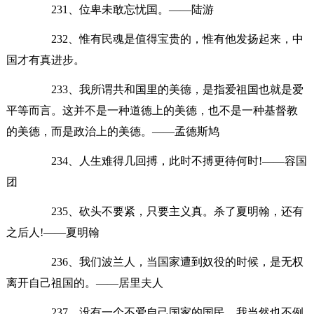
231、位卑未敢忘忧国。——陆游
232、惟有民魂是值得宝贵的，惟有他发扬起来，中
国才有真进步。
233、我所谓共和国里的美德，是指爱祖国也就是爱
平等而言。这并不是一种道德上的美德，也不是一种基督教
的美德，而是政治上的美德。——孟德斯鸠
234、人生难得几回搏，此时不搏更待何时!——容国
团
235、砍头不要紧，只要主义真。杀了夏明翰，还有
之后人!——夏明翰
236、我们波兰人，当国家遭到奴役的时候，是无权
离开自己祖国的。——居里夫人
237、没有一个不爱自己国家的国民。我当然也不例