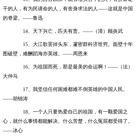
干的人，有为民请命的人，有舍身求法的人——这就是中国
的脊梁。——鲁迅
14、天下兴亡，匹夫有责。——（清）顾炎武
15、大江歌罢掉头东，邃密群科济世穷。面壁十年
图破壁，难酬蹈海亦英雄。——周恩来
16、为祖国而死，那是最美的命运啊！——（法）
大仲马
17、我坚信任何困难都难不倒英雄的中国人民。
——胡锦涛
18、一个人只要热爱自己的祖国，有一颗爱国之
心，就什么事情都能解决。什么苦楚，什么冤屈都受得了。
——冰心