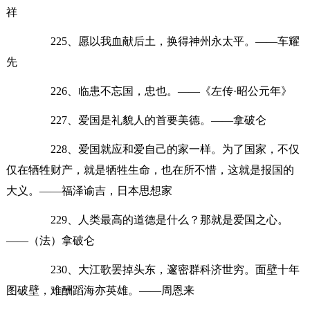
祥
225、愿以我血献后土，换得神州永太平。——车耀
先
226、临患不忘国，忠也。——《左传·昭公元年》
227、爱国是礼貌人的首要美德。——拿破仑
228、爱国就应和爱自己的家一样。为了国家，不仅
仅在牺牲财产，就是牺牲生命，也在所不惜，这就是报国的
大义。——福泽谕吉，日本思想家
229、人类最高的道德是什么？那就是爱国之心。
——（法）拿破仑
230、大江歌罢掉头东，邃密群科济世穷。面壁十年
图破壁，难酬蹈海亦英雄。——周恩来