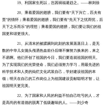
19、利国家生死以，岂因祸福避趋之。——林则徐
20、乘着爱国的翅膀，我们要有“天下兴亡，匹夫有
责”的情怀；乘着爱国的翅膀，我们要有“先天下之忧而忧，后
天下之乐而乐”的理想；乘着爱国的翅膀，我们要让我们的祖
国更和谐更强大。
21、从清末的被蹂躏到此刻的发展蒸蒸日上，是无
数的中华儿女抛头颅洒热血前仆后继不懈努力换来的，来之
不易啊。他们开创了祖国的今日，我们要造就祖国的明天。
为了实现我们的光荣使命，我们必须努力学习，用最先进的
科学技术和人类的灿烂文化武装自己，学好建设祖国的本
领；明天在自己的工作岗位上为祖国建设贡献聪明才智，让
祖国明天更完美。
22、为了国家和人民的利益不怕自己吃亏的人，才
是高尚的有道德的脱离了低级趣味的人。——刘少奇