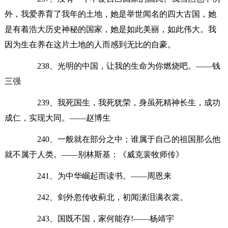
外，我爱养育了我年的土地，她是举世闻名的四大古国，她
是有着浩大历史神秘的国家，她是如此美丽，如此伟大。我
因为生在养在这片土地的人而感到无比的自豪。
238、光明的中国，让我的生命为你燃烧吧。——钱
三强
239、我死国生，我死犹荣，身虽死精神长生，成功
成仁，实现大同。——赵博生
240、一般就在部分之中；谁属于自己的祖国那么他
就不属于人类。——别林斯基：《威克裴牧师传》
241、为中华崛起而读书。——周恩来
242、剑外忽传收蓟北，初闻涕泪满衣裳。
243、国既不国，家何能存!——杨靖宇