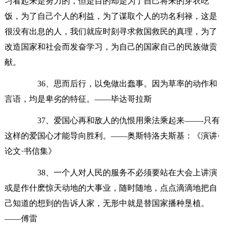
习看起来是努力的，但是目的却是为了自己将来的穿衣吃
饭，为了自己个人的利益，为了谋取个人的功名利禄，这是
很没有出息的人，我们就应时刻寻求救国救民的真理，为了
改造国家和社会而发奋学习，为自己的国家自己的民族做贡
献。
36、思而后行，以免做出蠢事。因为草率的动作和
言语，均是卑劣的特征。——毕达哥拉斯
37、爱国心再和敌人的仇恨用乘法乘起来——-只有
这样的爱国心才能导向胜利。——奥斯特洛夫斯基：《演讲·
论文·书信集》
38、一个人对人民的服务不必须要站在大会上讲演
或是作什麽惊天动地的大事业，随时随地，点点滴滴地把自
己知道的想到的告诉人家，无形中就是替国家播种垦植。
——傅雷