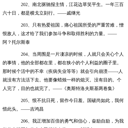
202、南北驱驰报主情，江花边草笑平生。一年三百
六十日，都是横戈立刻行。——戚继光
203、只有热爱祖国，痛心祖国所受的严重苦难，憎
恨敌人，这才给了我们参加斗争和取得胜利的力量。——
阿？托尔斯泰
204、当周围是一片凄凉的时候，人就只会关心个人
的事情，他的全部都在里，都在狭小的个人利益的圈子里。
那时候个活中的不幸（疾病失业等等）就会引向崩溃——-人
就没有方法活下去。他要像蜡烛一样的熄灭。没有目的。个
人完了，目的也就完了。——《奥斯特洛夫斯基两卷集》
205、恨不抗日死，留作今日羞。国破尚如此，我何
惜此头。——吉鸿昌
206、我正增加百倍的勇气和信心，奋励自励，为我