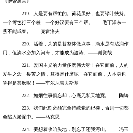
《伊索寓言》
219、人是要有帮忙的。荷花虽好，也要绿叶扶持。
一个篱笆打三个桩，一个好汉要有三个帮。——毛丅泽东一
燕不能成春。——克雷洛夫
220、活着，为的是替整体做点事，滴水是有沾润作
用，但滴水必加入河海，才能成为波涛。——谢觉哉
221、爱国主义的力量多麽伟大呀！在它面前，人的
爱生之念，畏苦之情，算得是什麽呢！在它面前，人本身也
算得是甚麽呢！——车尔尼雪夫斯基
222、如烟往事俱忘却，心底无私天地宽。——陶铸
223、我们此刻必须完全持续党的纪律，否则一切都
会陷入淤泥中。——马克思
224、要想着收咱失地，别忘了还我河山。——冯玉