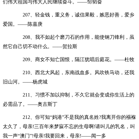
们伟大祖国与伟大人民继续奋斗。——邹韬奋
207、轻金钱，重义务，诚信果毅，嫉恶好善，爱乡
爱国。——陈嘉庚
208、我不如起个磨刀石的作用，能使钢刀锋利，虽
然它自己切不动什么。——贺拉斯
209、商女不知亡国恨，隔江犹唱后庭花。——杜牧
210、西北大风起，东南战血多。风吹铁马动，还我
旧山河。——杨虎城
211、习惯不加以抑制，不久它就会变成你生活上的
必需品了。——奥古斯丁
212、你可知“妈港”不是我的真名姓?我离开你的襁褓
太久了，母亲!三百年来梦寐不忘的生母啊!请叫儿的乳名，叫
我一声“澳门”!母亲!我要回来，母亲!——闻一多