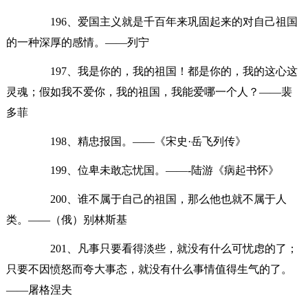
196、爱国主义就是千百年来巩固起来的对自己祖国
的一种深厚的感情。——列宁
197、我是你的，我的祖国！都是你的，我的这心这
灵魂；假如我不爱你，我的祖国，我能爱哪一个人？——裴
多菲
198、精忠报国。——《宋史·岳飞列传》
199、位卑未敢忘忧国。——-陆游《病起书怀》
200、谁不属于自己的祖国，那么他也就不属于人
类。——（俄）别林斯基
201、凡事只要看得淡些，就没有什么可忧虑的了；
只要不因愤怒而夸大事态，就没有什么事情值得生气的了。
——屠格涅夫