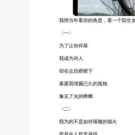
我用当年看你的角度，看一个陌生
〈一〉
为了让你仰慕
我成为诗人
却在众目睽睽下
暴露我埋藏已久的孤独
像见了光的蟑螂
〈二〉
我为的不是如何璀璨的烟火
而是在人群里寻找