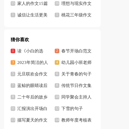
(精选15篇)
家人的作文15篇
集15篇)
理想与现实作文
诚信让生活更美
桃花三年级作文
好作文15篇
（精选44篇）
猜你喜欢
读《小白的选
春节开场白范文
择》有感
2023年简洁的人
（精选5篇）
幼儿园小班老师
生感悟的好句摘录
元旦联欢会作文
教学反思
关于青春的句子
36条
【热门】
蓝鲸的眼睛读后
3篇
传统节日作文集
感汇编15篇
二十年后的故乡
锦15篇
同学聚会主持人
作文集锦15篇
汇报演出开场白
开场白合集15篇
下雪的句子
描写夏天的作文
【热】
教师年度考核表