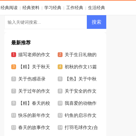
经典阅读
经典资料
学习经典
工作经典
生活经典
|
|
|
|
最新推荐
描写老师的作文
关于生日礼物的
(通用15篇)
【精】关于秋天
作文【精】
初秋的作文15篇
作文
关于伤感语录
【热】关于中秋
【精】
关于过年的作文
的作文
关于安全的作文
【精】
【精】春天的校
【精】
我喜爱的动物作
园作文
快乐的新年作文
文集锦15篇
钓鱼的启示作文
(15篇)
春天的故事作文
合集15篇
打羽毛球作文(合