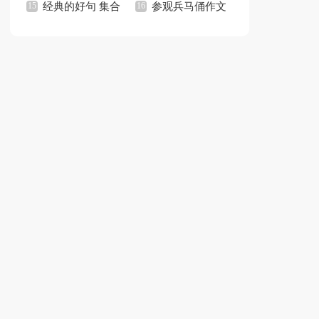
15篇
经典的好句 集合
个人工作总结(15篇)
参观兵马俑作文
15篇
集锦15篇