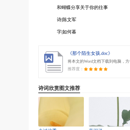
和蝴蝶分享关于你的往事
诗|陈文军
字|如何暮
《那个陌生女孩.doc》
将本文的Word文档下载到电脑，
推荐度：
诗词欣赏图文推荐