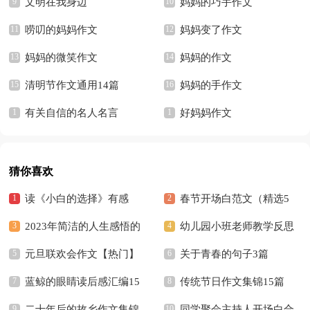
文明在我身边
妈妈的巧手作文
唠叨的妈妈作文
妈妈变了作文
妈妈的微笑作文
妈妈的作文
清明节作文通用14篇
妈妈的手作文
有关自信的名人名言
好妈妈作文
猜你喜欢
读《小白的选择》有感
春节开场白范文（精选5
2023年简洁的人生感悟的
篇）
幼儿园小班老师教学反思
好句摘录36条
元旦联欢会作文【热门】
关于青春的句子3篇
蓝鲸的眼睛读后感汇编15
传统节日作文集锦15篇
篇
二十年后的故乡作文集锦
同学聚会主持人开场白合