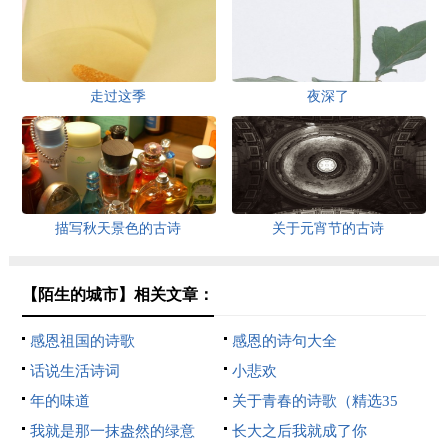
走过这季
夜深了
描写秋天景色的古诗
关于元宵节的古诗
【陌生的城市】相关文章：
感恩祖国的诗歌
感恩的诗句大全
话说生活诗词
小悲欢
年的味道
关于青春的诗歌（精选35
我就是那一抹盎然的绿意
首）
长大之后我就成了你