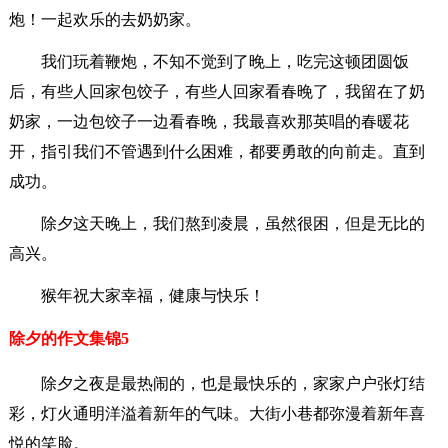
炮！一起欢乐的去奶奶家。
我们玩着鞭炮，不知不觉到了晚上，吃完这顿团圆饭
后，有些人回家包饺子，有些人回家看春晚了，我留在了奶
奶家，一边包饺子一边看春晚，我最喜欢那英唱的春暖花
开，指引我们不管遇到什么困难，都要勇敢的向前走。直到
成功。
除夕这天晚上，我们熬到凌晨，虽然很困，但是无比的
高兴。
猴年祝大家幸福，健康与快乐！
除夕的作文集锦5
除夕之夜是最热闹的，也是最快乐的，家家户户张灯结
彩，灯火通明洋溢着新年的气味。大街小巷都弥漫着新年喜
悦的笑脸。