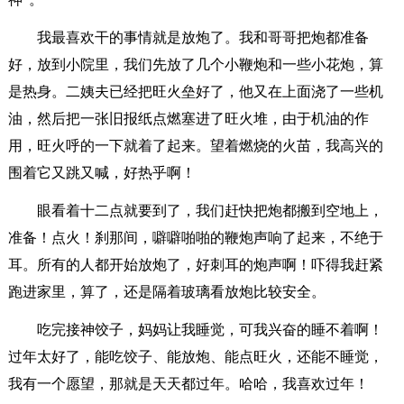
我最喜欢干的事情就是放炮了。我和哥哥把炮都准备
好，放到小院里，我们先放了几个小鞭炮和一些小花炮，算
是热身。二姨夫已经把旺火垒好了，他又在上面浇了一些机
油，然后把一张旧报纸点燃塞进了旺火堆，由于机油的作
用，旺火呼的一下就着了起来。望着燃烧的火苗，我高兴的
围着它又跳又喊，好热乎啊！
眼看着十二点就要到了，我们赶快把炮都搬到空地上，
准备！点火！刹那间，噼噼啪啪的鞭炮声响了起来，不绝于
耳。所有的人都开始放炮了，好刺耳的炮声啊！吓得我赶紧
跑进家里，算了，还是隔着玻璃看放炮比较安全。
吃完接神饺子，妈妈让我睡觉，可我兴奋的睡不着啊！
过年太好了，能吃饺子、能放炮、能点旺火，还能不睡觉，
我有一个愿望，那就是天天都过年。哈哈，我喜欢过年！