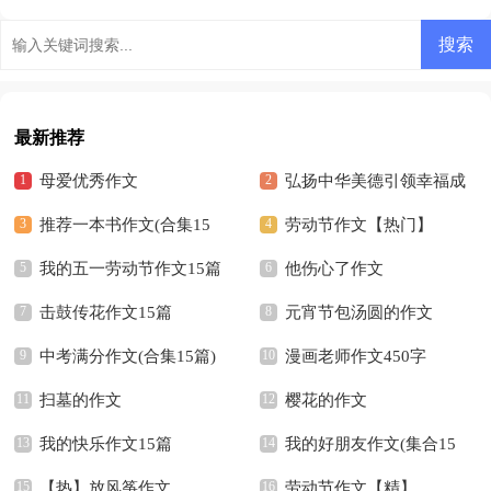
最新推荐
母爱优秀作文
弘扬中华美德引领幸福成
推荐一本书作文(合集15
长作文
劳动节作文【热门】
篇)
我的五一劳动节作文15篇
他伤心了作文
击鼓传花作文15篇
元宵节包汤圆的作文
中考满分作文(合集15篇)
漫画老师作文450字
扫墓的作文
樱花的作文
我的快乐作文15篇
我的好朋友作文(集合15
【热】放风筝作文
篇)
劳动节作文【精】