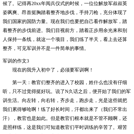
候了。记得再20xx年阅兵仪式的时候，一位位解放军叔叔英
姿飒爽、昂首挺胸踏着整齐地步伐，手持刀枪，充分体现了
我们国家的国防力量。现在我们也要把自己看作解放军，踏
着整齐的步伐前进。我们目视前方，踏着正步用余光来和别
人保持一条线，就这一个项目，我们练了半天，看上去还算
整齐，可见军训并不是一件简单的事情。
军训的作文3
现在的我升入初中了，必须要军训啊！
第一天：教官们整齐的进入了校园，姓什么也没有仔细
听，只不过觉得挺好玩。说了N久话之后，便开始了我们的军
训生活。向左转，向右转，齐步走，跑步走，光是这些就把
我们累得够呛啊！练了好长时间，汗都出来了（我们不常出
汗），教官也是如此。但是教官们根本就是不管不顾啊，还
是照样练，这是我们可知道教官们平时训练的辛苦了。艰苦