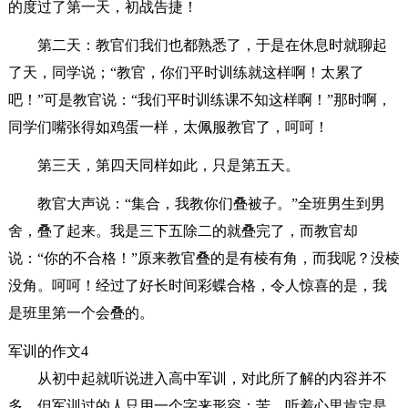
的度过了第一天，初战告捷！
第二天：教官们我们也都熟悉了，于是在休息时就聊起
了天，同学说；“教官，你们平时训练就这样啊！太累了
吧！”可是教官说：“我们平时训练课不知这样啊！”那时啊，
同学们嘴张得如鸡蛋一样，太佩服教官了，呵呵！
第三天，第四天同样如此，只是第五天。
教官大声说：“集合，我教你们叠被子。”全班男生到男
舍，叠了起来。我是三下五除二的就叠完了，而教官却
说：“你的不合格！”原来教官叠的是有棱有角，而我呢？没棱
没角。呵呵！经过了好长时间彩蝶合格，令人惊喜的是，我
是班里第一个会叠的。
军训的作文4
从初中起就听说进入高中军训，对此所了解的内容并不
多，但军训过的人只用一个字来形容：苦。听着心里肯定是