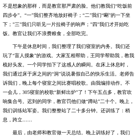
不是想象的那样，而是教官那严肃的脸。他们教我们“吃饭前
四步令”。“一”我们整齐地放好椅子；“二”我们“唰”的一下坐
下；”三”我们只听见一片拉椅子的响声；”四”我们才开始吃
饭。教官让我们不浪费粮食，全部吃完。
下午是休息时间，我们整理了我们寝室的内务。我们还
玩了“盲人摸象”的游戏。大家互相帮助，王同学帮助我，教我
梳好头发。一个同学拍下了这感人的瞬间。在床上休息时，
我们通过床于床之间的“洞”说说暑假自己的快乐生活。老师告
诉我们，晚上每个寝室之间比赛唱校歌。由我编排动作。不
一会儿，305寝室的校歌“新鲜出炉”了！下午五点多，教官吹
响集合号。迟到的同学，教官罚他们做“蹲站”二十个。晚上，
我们训练站军姿。我们整整站了二十多分钟。还训练了：稍
息，跨立……
最后，由老师和教官做一天总结。晚上训练好了，我们