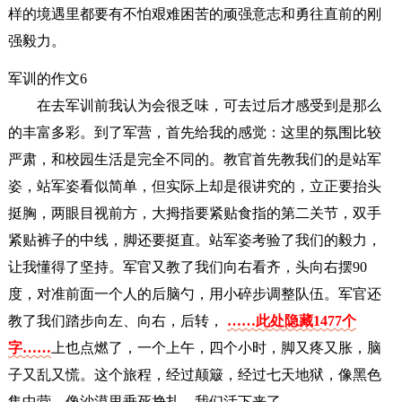
样的境遇里都要有不怕艰难困苦的顽强意志和勇往直前的刚
强毅力。
军训的作文6
在去军训前我认为会很乏味，可去过后才感受到是那么
的丰富多彩。到了军营，首先给我的感觉：这里的氛围比较
严肃，和校园生活是完全不同的。教官首先教我们的是站军
姿，站军姿看似简单，但实际上却是很讲究的，立正要抬头
挺胸，两眼目视前方，大拇指要紧贴食指的第二关节，双手
紧贴裤子的中线，脚还要挺直。站军姿考验了我们的毅力，
让我懂得了坚持。军官又教了我们向右看齐，头向右摆90
度，对准前面一个人的后脑勺，用小碎步调整队伍。军官还
教了我们踏步向左、向右，后转，
……此处隐藏1477个
字……
上也点燃了，一个上午，四个小时，脚又疼又胀，脑
子又乱又慌。这个旅程，经过颠簸，经过七天地狱，像黑色
集中营，像沙漠里垂死挣扎，我们活下来了。