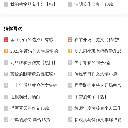
我的动物朋友作文【精】
清明节作文集合13篇
猜你喜欢
读《小白的选择》有感
春节开场白范文（精选5
2023年简洁的人生感悟的
篇）
幼儿园小班老师教学反思
好句摘录36条
元旦联欢会作文【热门】
关于青春的句子3篇
蓝鲸的眼睛读后感汇编15
传统节日作文集锦15篇
篇
二十年后的故乡作文集锦
同学聚会主持人开场白合
15篇
汇报演出开场白
集15篇
下雪的句子【热】
描写夏天的作文15篇
教师年度考核表个人工作
经典的好句 集合15篇
总结(15篇)
参观兵马俑作文集锦15篇