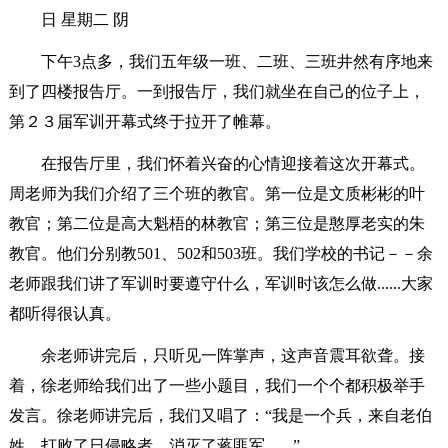
日 星期二 阴
下午3点多，我们五年级一班、二班、三班井然有序地来
到了四楼报告厅。一到报告厅，我们就坐在自己的位子上，
第２３届军训开幕式终于拉开了帷幕。
在报告厅里，我们怀着兴奋的心情迎接着这次开幕式。
周老师为我们介绍了三个班的教官。第一位是文质彬彬的叶
教官；第二位是高大魁梧的林教官；第三位是憨厚老实的朱
教官。他们分别教501、502和503班。我们学校的书记－－余
老师跟我们讲了军训时要遵守什么，军训时该怎么做......大家
都听得很认真。
余老师讲完后，只听见一阵掌声，这声音震耳欲聋。接
着，徐老师给我们出了一些小题目，我们一个个都积极举手
发言。徐老师讲完后，我们又唱了：“我是一个兵，来自老伯
姓，打败了日侵略者，消灭了蒋匪军.......”