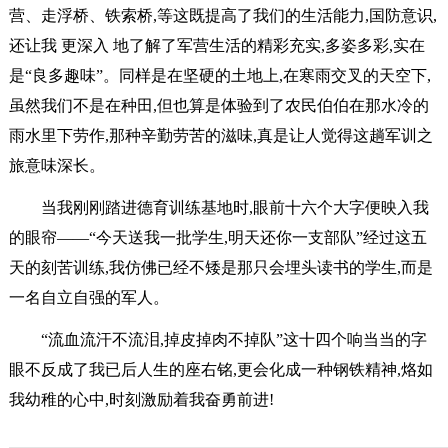
营、走浮桥、铁索桥,等这既提高了我们的生活能力,国防意识,
还让我 更深入 地了解了军营生活的精彩充实,多姿多彩,实在
是“良多趣味”。同样是在坚硬的土地上,在寒雨交叉的天空下,
虽然我们不是在种田,但也算是体验到了农民伯伯在那水冷的
雨水里下劳作,那种辛勤劳苦的滋味,真是让人觉得这趟军训之
旅意味深长。
当我刚刚踏进德育训练基地时,眼前十六个大字便映入我
的眼帘——“今天送我一批学生,明天还你一支部队”经过这五
天的刻苦训练,我仿佛已经不矮是那只会埋头读书的学生,而是
一名自立自强的军人。
“流血流汗不流泪,掉皮掉肉不掉队”这十四个响当当的字
眼不反成了我已后人生的座右铭,更会化成一种钢铁精神,烙如
我幼稚的心中,时刻激励着我奋勇前进!