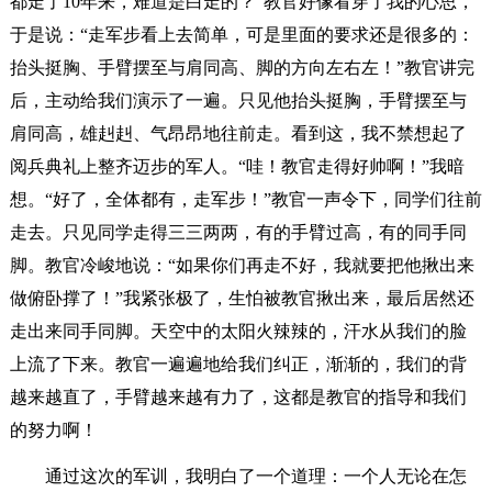
都走了10年来，难道是白走的？”教官好像看穿了我的心思，
于是说：“走军步看上去简单，可是里面的要求还是很多的：
抬头挺胸、手臂摆至与肩同高、脚的方向左右左！”教官讲完
后，主动给我们演示了一遍。只见他抬头挺胸，手臂摆至与
肩同高，雄赳赳、气昂昂地往前走。看到这，我不禁想起了
阅兵典礼上整齐迈步的军人。“哇！教官走得好帅啊！”我暗
想。“好了，全体都有，走军步！”教官一声令下，同学们往前
走去。只见同学走得三三两两，有的手臂过高，有的同手同
脚。教官冷峻地说：“如果你们再走不好，我就要把他揪出来
做俯卧撑了！”我紧张极了，生怕被教官揪出来，最后居然还
走出来同手同脚。天空中的太阳火辣辣的，汗水从我们的脸
上流了下来。教官一遍遍地给我们纠正，渐渐的，我们的背
越来越直了，手臂越来越有力了，这都是教官的指导和我们
的努力啊！
通过这次的军训，我明白了一个道理：一个人无论在怎