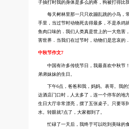
子抽打时我的身体是多么的疼，狗被打得比
每天树林里那一只只欢蹦乱跳的小鸟，
手里，当过节时动物死去得最多，不是杀鸡
鱼肉口味的．我们人类真是世上的一大危害
害世界．当我们在过节时，动物们是悲哀的
中秋节作文7
中国有许多传统节日，我最喜欢中秋节
弟弟妹妹的生日。
下午6点，爸爸和我，妈妈。表哥。我的
达酒店门口时，人太多了，连一个停车的地
生日大厅非常漂亮，摆了五张桌子。只要等
水。转眼就7点了，大家都到了。
忙碌了一天后，我终于可以吃到美味的