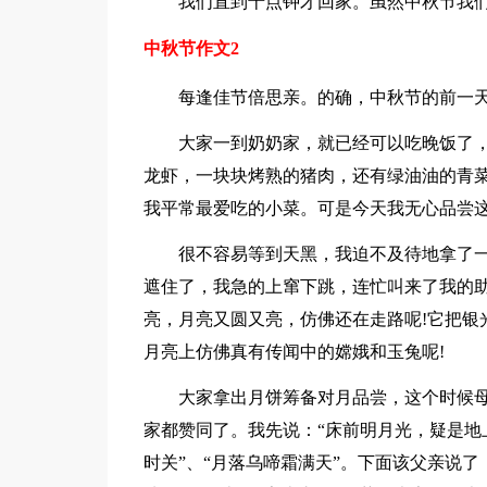
我们直到十点钟才回家。虽然中秋节我
中秋节作文2
每逢佳节倍思亲。的确，中秋节的前一
大家一到奶奶家，就已经可以吃晚饭了
龙虾，一块块烤熟的猪肉，还有绿油油的青
我平常最爱吃的小菜。可是今天我无心品尝
很不容易等到天黑，我迫不及待地拿了
遮住了，我急的上窜下跳，连忙叫来了我的助手
亮，月亮又圆又亮，仿佛还在走路呢!它把银
月亮上仿佛真有传闻中的嫦娥和玉兔呢!
大家拿出月饼筹备对月品尝，这个时候
家都赞同了。我先说：“床前明月光，疑是地
时关”、“月落乌啼霜满天”。下面该父亲说了