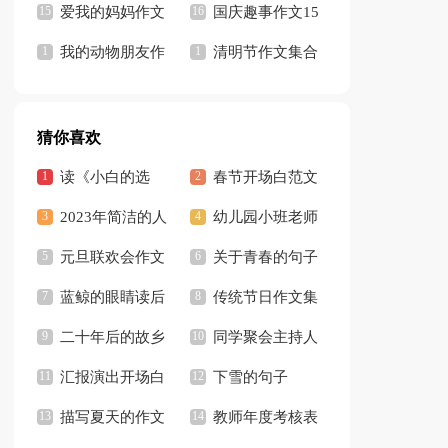
文15篇
爱我的妈妈作文
国庆趣事作文15
我的动物朋友作
篇
清明节作文集合
文【精】
13篇
猜你喜欢
读《小白的选
春节开场白范文
择》有感
2023年简洁的人
（精选5篇）
幼儿园小班老师
生感悟的好句摘录
元旦联欢会作文
教学反思
关于青春的句子
36条
【热门】
蓝鲸的眼睛读后
3篇
传统节日作文集
感汇编15篇
二十年后的故乡
锦15篇
同学聚会主持人
作文集锦15篇
汇报演出开场白
开场白合集15篇
下雪的句子
描写夏天的作文
【热】
教师年度考核表