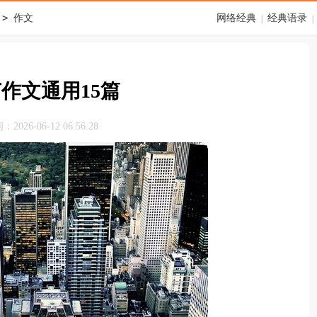
>
作文
网络经典
经典语录
|
|
作文通用15篇
026-06-12 06:56:28