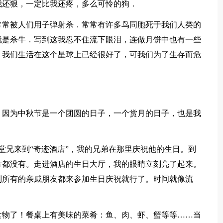
我还狠，一定比我还疼，多么可怜的狗．
常常被人们用子弹射杀．常常有许多鸟同胞死于我们人类的
就是杀牛．写到这我忍不住流下眼泪，连做月饼中也有一些
，我们生活在这个星球上已经很好了，可我们为了生存而危
．
！因为中秋节是一个团圆的日子，一个赏月的日子，也是我
堂兄来到“奇迹酒店”，我的兄弟在那里庆祝他的生日。到
方都没有。走进酒店的生日大厅，我的眼睛立刻亮了起来。
到所有的亲戚朋友都来参加生日庆祝就行了。时间就像流
食物了！餐桌上有美味的菜肴：鱼、肉、虾、蟹等等……当