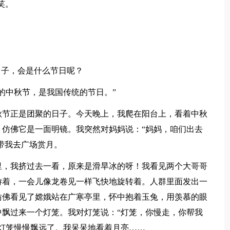
笑。
日子，会是什么节日呢？
的中秋节，是我国传统的节日。”
秋节正是团聚的日子。今天晚上，我爬在阳台上，看着中秋
仿佛它是一面明镜。我突然对妈妈说：“妈妈，咱们出去
带我去广场赏月。
里，我挤过去一看，原来是滑旱冰的呀！我看见两个大哥哥
游着，一会儿像龙卷见一样飞快地旋转着。人群里面发出一
仿佛看见了嫦娥站在广寒亭里，怀中抱着玉兔，用羡慕的眼
飘过来一个灯笼。我对灯笼说：“灯笼，你慢走，你帮我
灯笼慢慢飘远了。我呆呆地看着月亮……