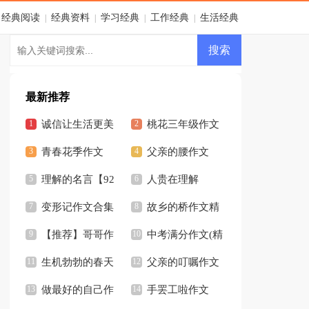
经典阅读
经典资料
学习经典
工作经典
生活经典
|
|
|
|
最新推荐
诚信让生活更美
桃花三年级作文
好作文15篇
青春花季作文
（精选44篇）
父亲的腰作文
理解的名言【92
人贵在理解
句】
变形记作文合集
故乡的桥作文精
15篇
【推荐】哥哥作
选15篇
中考满分作文(精
文8篇
生机勃勃的春天
选15篇)
父亲的叮嘱作文
作文
做最好的自己作
手罢工啦作文