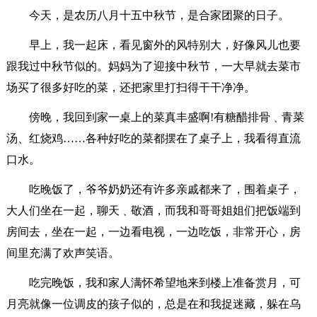
今天，是农历八月十五中秋节，是合家团聚的日子。
早上，我一起床，看见窗外的风特别大，好像风儿也要
跟我过中秋节似的。妈妈为了迎接中秋节，一大早就去菜市
场买了很多好吃的菜，还把家里打扫得干干净净。
傍晚，我回到家一桌上的菜真丰盛啊!有糖醋排骨﹑青菜
汤、红烧鸡……各种好吃的菜都摆在了桌子上，我看得直流
口水。
吃晚饭了，爷爷奶奶还有许多亲戚都来了，围着桌子，
大人们坐在一起，聊天﹑敬酒，而我和哥哥姐姐们把饭端到
房间去，坐在一起，一边看电视，一边吃饭，非常开心，房
间里充满了欢声笑语。
吃完晚饭，我和家人满怀希望地来到楼上准备赏月，可
月亮就像一位调皮的孩子似的，总是在和我捉迷藏，躲在乌