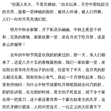
"但愿人长久，千里共婵娟。"自古以来，天空中那轮皎洁
的月亮，披着一层神秘的面纱，被诗人吟诵，被人们拜舞。
人们一向对月亮充满幻想。
明月中秋全家聚，月下私语乐融融。中秋之夜是个祥
和，完美的夜晚，家家欢聚一堂，坐在月光下吃月饼，该是
多么舒服呀！
去年的中秋节我是在我奶奶家过的，那一天，亲人们都
来了，还是八月十五的夜晚最热闹，我们一家欢聚一堂，坐
在阳台里等待月亮仙子的出现，但是等了半天，连月亮的影
儿都没见着。我有些灰心丧气，抓起一个月饼吃起来，我心
里有些纳闷：为什么中秋节就要吃月饼呢我就去问乃奶奶，
奶奶告诉我，在元朝的时候，君主怕子民造反，就下令十家
合用一把菜刀，这十家还要供养一个蒙古奴隶主的爪牙，这
些爪牙横行霸道，人民叫苦连天，一位正义的大臣看不下