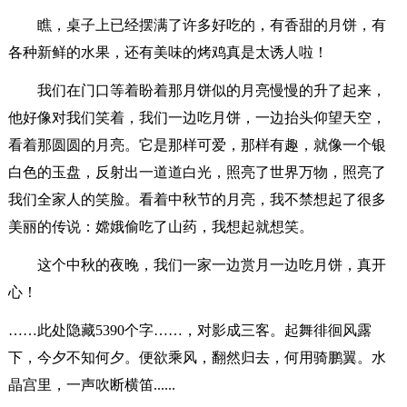
瞧，桌子上已经摆满了许多好吃的，有香甜的月饼，有
各种新鲜的水果，还有美味的烤鸡真是太诱人啦！
我们在门口等着盼着那月饼似的月亮慢慢的升了起来，
他好像对我们笑着，我们一边吃月饼，一边抬头仰望天空，
看着那圆圆的月亮。它是那样可爱，那样有趣，就像一个银
白色的玉盘，反射出一道道白光，照亮了世界万物，照亮了
我们全家人的笑脸。看着中秋节的月亮，我不禁想起了很多
美丽的传说：嫦娥偷吃了山药，我想起就想笑。
这个中秋的夜晚，我们一家一边赏月一边吃月饼，真开
心！
……此处隐藏5390个字……，对影成三客。起舞徘徊风露
下，今夕不知何夕。便欲乘风，翻然归去，何用骑鹏翼。水
晶宫里，一声吹断横笛......