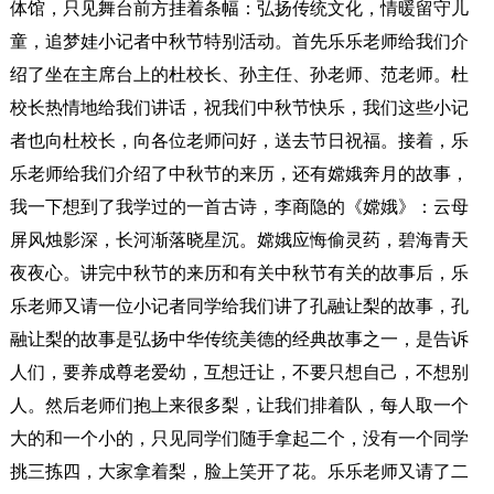
体馆，只见舞台前方挂着条幅：弘扬传统文化，情暖留守儿
童，追梦娃小记者中秋节特别活动。首先乐乐老师给我们介
绍了坐在主席台上的杜校长、孙主任、孙老师、范老师。杜
校长热情地给我们讲话，祝我们中秋节快乐，我们这些小记
者也向杜校长，向各位老师问好，送去节日祝福。接着，乐
乐老师给我们介绍了中秋节的来历，还有嫦娥奔月的故事，
我一下想到了我学过的一首古诗，李商隐的《嫦娥》：云母
屏风烛影深，长河渐落晓星沉。嫦娥应悔偷灵药，碧海青天
夜夜心。讲完中秋节的来历和有关中秋节有关的故事后，乐
乐老师又请一位小记者同学给我们讲了孔融让梨的故事，孔
融让梨的故事是弘扬中华传统美德的经典故事之一，是告诉
人们，要养成尊老爱幼，互想迁让，不要只想自己，不想别
人。然后老师们抱上来很多梨，让我们排着队，每人取一个
大的和一个小的，只见同学们随手拿起二个，没有一个同学
挑三拣四，大家拿着梨，脸上笑开了花。乐乐老师又请了二