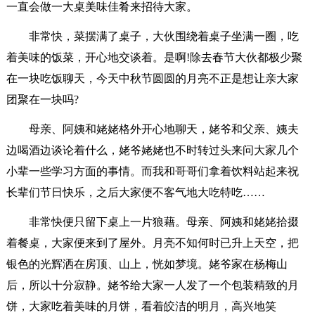
一直会做一大桌美味佳肴来招待大家。
非常快，菜摆满了桌子，大伙围绕着桌子坐满一圈，吃
着美味的饭菜，开心地交谈着。是啊!除去春节大伙都极少聚
在一块吃饭聊天，今天中秋节圆圆的月亮不正是想让亲大家
团聚在一块吗?
母亲、阿姨和姥姥格外开心地聊天，姥爷和父亲、姨夫
边喝酒边谈论着什么，姥爷姥姥也不时转过头来问大家几个
小辈一些学习方面的事情。而我和哥哥们拿着饮料站起来祝
长辈们节日快乐，之后大家便不客气地大吃特吃……
非常快便只留下桌上一片狼藉。母亲、阿姨和姥姥拾掇
着餐桌，大家便来到了屋外。月亮不知何时已升上天空，把
银色的光辉洒在房顶、山上，恍如梦境。姥爷家在杨梅山
后，所以十分寂静。姥爷给大家一人发了一个包装精致的月
饼，大家吃着美味的月饼，看着皎洁的明月，高兴地笑