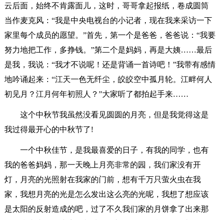
云后面，始终不肯露面儿，这时，哥哥拿起报纸，卷成圆筒
当作麦克风：“我是中央电视台的小记者，现在我来采访一下
家里每个成员的愿望。”首先，第一个是爸爸，爸爸说：“我要
努力地把工作，多挣钱。”第二个是妈妈，再是大姨……最后
是我，我说：“我才不说呢！还是背诵一首诗吧！”我带有感情
地吟诵起来：“江天一色无纤尘，皎皎空中孤月轮。江畔何人
初见月？江月何年初照人？”大家听了都拍起手来……
这个中秋节我虽然没看见圆圆的月亮，但是我觉得这是
我过得最开心的中秋节了!
一个中秋佳节，是我最喜爱的日子，有我的同学，也有
我的爸爸妈妈，那一天晚上月亮非常的园，我们家没有开
灯，月亮的光照射在我家的门前，想有千万只萤火虫在我
家，我想月亮的光是怎么发出这么亮的光呢，我想了想应该
是太阳的反射造成的吧，过了不久我们家的月饼拿了出来那