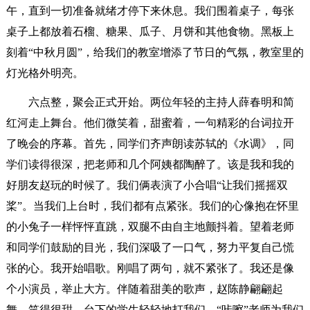
午，直到一切准备就绪才停下来休息。我们围着桌子，每张
桌子上都放着石榴、糖果、瓜子、月饼和其他食物。黑板上
刻着“中秋月圆”，给我们的教室增添了节日的气氛，教室里的
灯光格外明亮。
六点整，聚会正式开始。两位年轻的主持人薛春明和简
红河走上舞台。他们微笑着，甜蜜着，一句精彩的台词拉开
了晚会的序幕。首先，同学们齐声朗读苏轼的《水调》，同
学们读得很深，把老师和几个阿姨都陶醉了。该是我和我的
好朋友赵玩的时候了。我们俩表演了小合唱“让我们摇摇双
桨”。当我们上台时，我们都有点紧张。我们的心像抱在怀里
的小兔子一样怦怦直跳，双腿不由自主地颤抖着。望着老师
和同学们鼓励的目光，我们深吸了一口气，努力平复自己慌
张的心。我开始唱歌。刚唱了两句，就不紧张了。我还是像
个小演员，举止大方。伴随着甜美的歌声，赵陈静翩翩起
舞，笑得很甜。台下的学生轻轻地打我们。“咔嚓”老师为我们