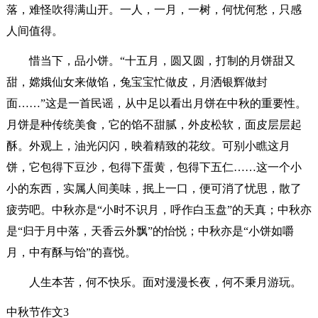
落，难怪吹得满山开。一人，一月，一树，何忧何愁，只感
人间值得。
惜当下，品小饼。“十五月，圆又圆，打制的月饼甜又
甜，嫦娥仙女来做馅，兔宝宝忙做皮，月洒银辉做封
面……”这是一首民谣，从中足以看出月饼在中秋的重要性。
月饼是种传统美食，它的馅不甜腻，外皮松软，面皮层层起
酥。外观上，油光闪闪，映着精致的花纹。可别小瞧这月
饼，它包得下豆沙，包得下蛋黄，包得下五仁……这一个小
小的东西，实属人间美味，抿上一口，便可消了忧思，散了
疲劳吧。中秋亦是“小时不识月，呼作白玉盘”的天真；中秋亦
是“归于月中落，天香云外飘”的怡悦；中秋亦是“小饼如嚼
月，中有酥与饴”的喜悦。
人生本苦，何不快乐。面对漫漫长夜，何不秉月游玩。
中秋节作文3