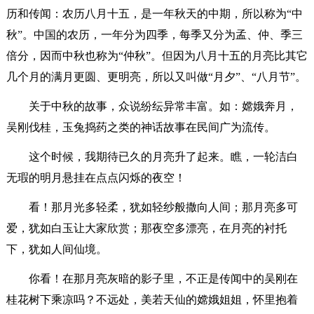
历和传闻：农历八月十五，是一年秋天的中期，所以称为“中
秋”。中国的农历，一年分为四季，每季又分为孟、仲、季三
倍分，因而中秋也称为“仲秋”。但因为八月十五的月亮比其它
几个月的满月更圆、更明亮，所以又叫做“月夕”、“八月节”。
关于中秋的故事，众说纷纭异常丰富。如：嫦娥奔月，
吴刚伐桂，玉兔捣药之类的神话故事在民间广为流传。
这个时候，我期待已久的月亮升了起来。瞧，一轮洁白
无瑕的明月悬挂在点点闪烁的夜空！
看！那月光多轻柔，犹如轻纱般撒向人间；那月亮多可
爱，犹如白玉让大家欣赏；那夜空多漂亮，在月亮的衬托
下，犹如人间仙境。
你看！在那月亮灰暗的影子里，不正是传闻中的吴刚在
桂花树下乘凉吗？不远处，美若天仙的嫦娥姐姐，怀里抱着