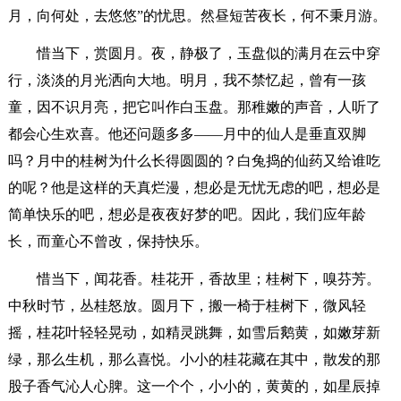
月，向何处，去悠悠”的忧思。然昼短苦夜长，何不秉月游。
惜当下，赏圆月。夜，静极了，玉盘似的满月在云中穿
行，淡淡的月光洒向大地。明月，我不禁忆起，曾有一孩
童，因不识月亮，把它叫作白玉盘。那稚嫩的声音，人听了
都会心生欢喜。他还问题多多——月中的仙人是垂直双脚
吗？月中的桂树为什么长得圆圆的？白兔捣的仙药又给谁吃
的呢？他是这样的天真烂漫，想必是无忧无虑的吧，想必是
简单快乐的吧，想必是夜夜好梦的吧。因此，我们应年龄
长，而童心不曾改，保持快乐。
惜当下，闻花香。桂花开，香故里；桂树下，嗅芬芳。
中秋时节，丛桂怒放。圆月下，搬一椅于桂树下，微风轻
摇，桂花叶轻轻晃动，如精灵跳舞，如雪后鹅黄，如嫩芽新
绿，那么生机，那么喜悦。小小的桂花藏在其中，散发的那
股子香气沁人心脾。这一个个，小小的，黄黄的，如星辰掉