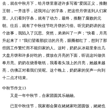
去，就在中秋月下，给月饼里塞进许多写着"爱国正义，推翻
王朝，一齐连手，还我河山"的字条，把这些月饼送到人们家
里。人们看到字条，就有了动力，最终，推翻了腐败的元
朝。往后，就有了中秋佳节吃月饼的习俗。听完奶奶讲的这
个故事，我陷入了沉思。突然，弟弟叫了一声；"快看，月亮
升起来了！"我们望着那皎洁的月亮，眼圈都红了，想到了那
些因工作繁忙而不能归家的人。这时，奶奶从冰箱里拿出几
大盘月饼和许多好吃的，摆放在月亮的下面，听说这叫做供
奉月亮。奶奶在烧香敬纸，我看着头顶上的月亮，她越来越
亮，仿佛正对着我们笑呢。这个晚上，奶奶家的笑声一向到
十二点才结束。
中秋节作文13
又是一年中秋节，合家团圆其乐融融。
已至中秋佳节，我家都会聚在姥姥家吃团圆饭，姥姥也