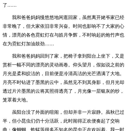
了……
我和爸爸妈妈慢悠悠地闲逛回家，虽然离开姥爷家已经
非常晚了，但大家依旧非常兴奋。时间也影响不了大家的心
情，漂亮的各色霓虹灯在与皓月争辉，不时响起的炮竹声也
在为霓虹灯加油鼓劲……
我和爸爸妈妈回到了家，把椅子拿到阳台上坐下，又是
赏析一幅不同的漂亮的灵动画卷。仰头望月，假如说之前的
月光是柔和皎洁的，目前便是冷清高洁的光芒洒满了大地。
月亮不时钻进了墨黑的云中，虽然见不到其身影，但月光却
透过片片墨黑的云将其照得透亮了，月光像一层银灰的纱，
笼罩着大地。
虽阳台没了外面的喧闹，但却并非一片寂静。虽秋已过
半，但小昆虫们仍十分活跃，此时闹得正欢便奏起了交响
曲：像蝈蝈、蚱蜢等很多不知名的昆虫正在欢叫着。我一时