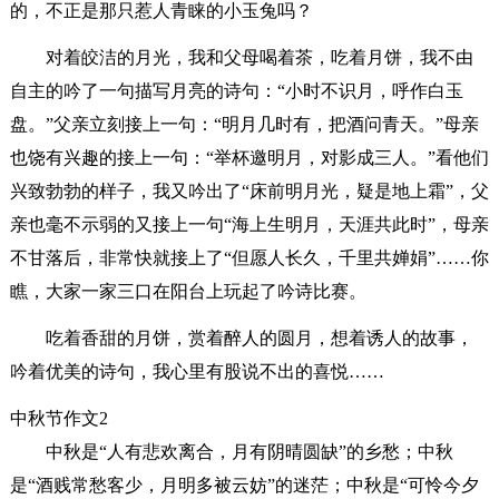
的，不正是那只惹人青睐的小玉兔吗？
对着皎洁的月光，我和父母喝着茶，吃着月饼，我不由
自主的吟了一句描写月亮的诗句：“小时不识月，呼作白玉
盘。”父亲立刻接上一句：“明月几时有，把酒问青天。”母亲
也饶有兴趣的接上一句：“举杯邀明月，对影成三人。”看他们
兴致勃勃的样子，我又吟出了“床前明月光，疑是地上霜”，父
亲也毫不示弱的又接上一句“海上生明月，天涯共此时”，母亲
不甘落后，非常快就接上了“但愿人长久，千里共婵娟”……你
瞧，大家一家三口在阳台上玩起了吟诗比赛。
吃着香甜的月饼，赏着醉人的圆月，想着诱人的故事，
吟着优美的诗句，我心里有股说不出的喜悦……
中秋节作文2
中秋是“人有悲欢离合，月有阴晴圆缺”的乡愁；中秋
是“酒贱常愁客少，月明多被云妨”的迷茫；中秋是“可怜今夕