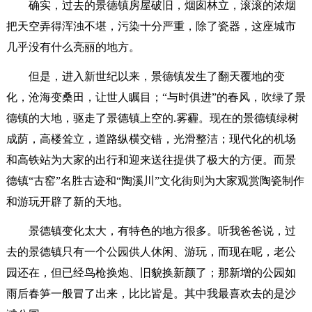
确实，过去的景德镇房屋破旧，烟囱林立，滚滚的浓烟
把天空弄得浑浊不堪，污染十分严重，除了瓷器，这座城市
几乎没有什么亮丽的地方。
但是，进入新世纪以来，景德镇发生了翻天覆地的变
化，沧海变桑田，让世人瞩目；“与时俱进”的春风，吹绿了景
德镇的大地，驱走了景德镇上空的.雾霾。现在的景德镇绿树
成荫，高楼耸立，道路纵横交错，光滑整洁；现代化的机场
和高铁站为大家的出行和迎来送往提供了极大的方便。而景
德镇“古窑”名胜古迹和“陶溪川”文化街则为大家观赏陶瓷制作
和游玩开辟了新的天地。
景德镇变化太大，有特色的地方很多。听我爸爸说，过
去的景德镇只有一个公园供人休闲、游玩，而现在呢，老公
园还在，但已经鸟枪换炮、旧貌换新颜了；那新增的公园如
雨后春笋一般冒了出来，比比皆是。其中我最喜欢去的是沙