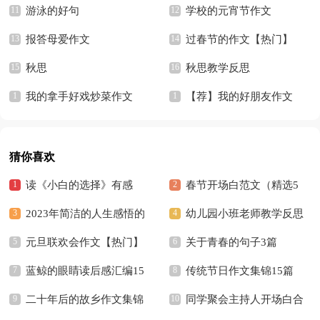
游泳的好句
学校的元宵节作文
报答母爱作文
过春节的作文【热门】
秋思
秋思教学反思
我的拿手好戏炒菜作文
【荐】我的好朋友作文
猜你喜欢
读《小白的选择》有感
春节开场白范文（精选5
2023年简洁的人生感悟的
篇）
幼儿园小班老师教学反思
好句摘录36条
元旦联欢会作文【热门】
关于青春的句子3篇
蓝鲸的眼睛读后感汇编15
传统节日作文集锦15篇
篇
二十年后的故乡作文集锦
同学聚会主持人开场白合