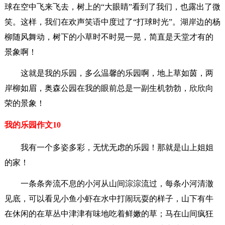
球在空中飞来飞去，树上的“大眼睛”看到了我们，也露出了微
笑。这样，我们在欢声笑语中度过了“打球时光”。湖岸边的杨
柳随风舞动，树下的小草时不时晃一晃，简直是天堂才有的
景象啊！
这就是我的乐园，多么温馨的乐园啊，地上草如茵，两
岸柳如眉，奥森公园在我的眼前总是一副生机勃勃，欣欣向
荣的景象！
我的乐园作文10
我有一个多姿多彩，无忧无虑的乐园！那就是山上姐姐
的家！
一条条奔流不息的小河从山间淙淙流过，每条小河清澈
见底，可以看见小鱼小虾在水中打闹玩耍的样子，山下有牛
在休闲的在草丛中津津有味地吃着鲜嫩的草；马在山间疯狂