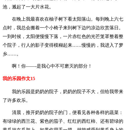
池，溅起了一大片水花。
在晚上我最喜欢在柚子树下看太阳落山。每到晚上六七
点时，我总会搬着一个小椅子来到树下边约凉边欣赏落日。
一到时候，太阳便慢慢下落，一片赤红色的光芒笼罩整着整
个院子，行人的影子变得模糊起来……慢慢的，我进入了梦
乡……。
啊！你——-是我心中不可磨灭的部分！
我的乐园作文15
我的乐园是奶奶的院子，奶奶的院子不大，但给我带来
了许多欢乐。
清晨，推开奶奶的院子的门，便看见各种各样的蔬菜：
有绿绿的西兰花、紫色的茄子、红红的西红柿、还有碧绿的
黄瓜挂在瓜架上，如果你用手一摸，就能感受到黄瓜身上的