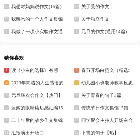
我想对妈妈说作文(15篇)
关于丢的作文
我熟悉的一个人作文集锦
关于独立作文
15篇
我做了一项小实验作文通
元旦的作文(通用14篇)
用15篇
猜你喜欢
读《小白的选择》有感
春节开场白范文（精选5
2023年简洁的人生感悟的
篇）
幼儿园小班老师教学反思
好句摘录36条
元旦联欢会作文【热门】
关于青春的句子3篇
蓝鲸的眼睛读后感汇编15
传统节日作文集锦15篇
篇
二十年后的故乡作文集锦
同学聚会主持人开场白合
15篇
汇报演出开场白
集15篇
下雪的句子【热】