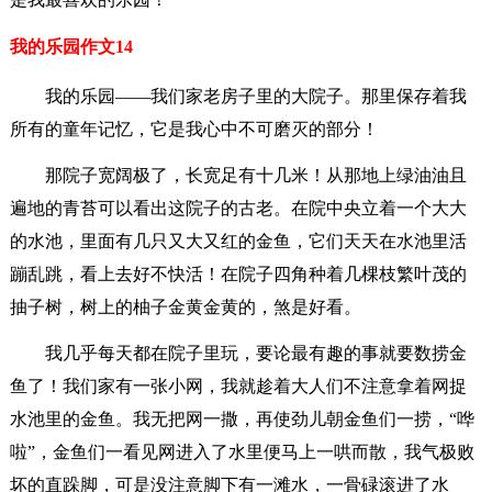
我的乐园作文14
我的乐园——我们家老房子里的大院子。那里保存着我
所有的童年记忆，它是我心中不可磨灭的部分！
那院子宽阔极了，长宽足有十几米！从那地上绿油油且
遍地的青苔可以看出这院子的古老。在院中央立着一个大大
的水池，里面有几只又大又红的金鱼，它们天天在水池里活
蹦乱跳，看上去好不快活！在院子四角种着几棵枝繁叶茂的
抽子树，树上的柚子金黄金黄的，煞是好看。
我几乎每天都在院子里玩，要论最有趣的事就要数捞金
鱼了！我们家有一张小网，我就趁着大人们不注意拿着网捉
水池里的金鱼。我无把网一撒，再使劲儿朝金鱼们一捞，“哗
啦”，金鱼们一看见网进入了水里便马上一哄而散，我气极败
坏的直跺脚，可是没注意脚下有一滩水，一骨碌滚进了水