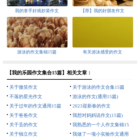
我的拿手好戏炒菜作文
【荐】我的好朋友作文
游泳的作文集锦15篇
有关游泳感受的作文
【我的乐园作文集合15篇】相关文章：
关于微笑作文
关于游泳的作文合集15篇
不落的星光作文
游泳的作文(通用15篇)
关于过年的作文通用15篇
2023迎新春的作文
关于爸爸作文
我想对妈妈说作文(15篇)
关于丢的作文
我熟悉的一个人作文集锦15
关于独立作文
篇
我做了一项小实验作文通用