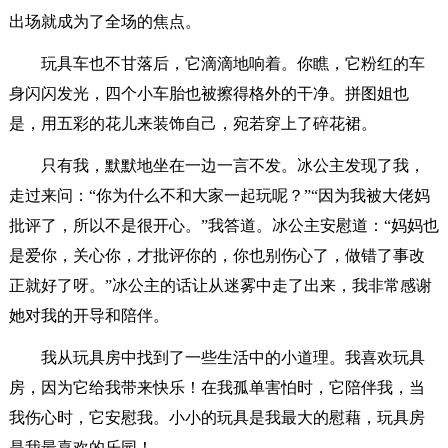
出场就成为了全场的焦点。
玩具车也不甘落后，它滴滴地响着。你瞧，它粉红的车
身闪闪发光，四个小车胎也被擦得格外的干净。拼图姐也
是，用五彩的花儿来装饰自己，宛若穿上了碎花裙。
只有我，默默地坐在一边一言不发。冰公主发现了我，
走过来问：“你为什么不和大家一起玩呢？”“因为我被大佬妈
批评了，所以不是很开心。”我答道。冰公主安慰道：“妈妈也
是爱你，关心你，才批评你的，你也别伤心了，做错了事改
正就好了呀。”冰公主的话让从迷雾中走了出来，我非常感谢
她对我的开导和陪伴。
我从玩具房中找到了一些生活中的小道理。我喜欢玩具
房，因为它给我带来快乐！在我孤单害怕时，它陪伴我，当
我伤心时，它安慰我。小小的玩具是我最大的慰藉，玩具房
是我最喜欢的乐园！