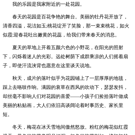
我的乐园是我家附近的一处花园。
春天的花园是百花争艳的舞台。美丽的牡丹花开放了，
清香四溢，花洁如玉;桃花绽开了笑脸，那一束束桃花，如火
似霞;迎春花吐出嫩黄的花蕊，给我们带来春天的消息。
夏天的草地上开着五颜六色的小野花，在阳光的照射
下，闪烁着迷人的光彩。远处树荫下成群乘凉的人们摇着扇
子，即使汗流浃背也愿意在这里谈天说地。
秋天，成片的落叶似乎为花园铺上了一层厚厚的地毯，
踩上去咯吱作响。满园的衰草在西风的吹动下，瑟瑟发抖，
却丝毫不影响人们对花园的喜爱——小孩子们捡拾落叶做成
美丽的粘贴画，大人们依旧高谈阔论着时事历史、家长里
短。
冬天，梅花在冰天雪地间傲然怒放。粉红的梅花似红霞