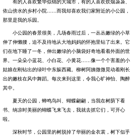
有的人喜欢繁华似锦的大城市，有的人喜欢炊烟袅袅、
依山傍水的乡村小院……而我却喜欢我们家附近的小公园，
那里是我的乐园。
小公园的春景很美，几场春雨过后，一丛丛嫩绿的小草
伸了伸懒腰，迫不及待地从大地妈妈的怀抱里钻了出来。它
们在地下睡了一冬，伸出嫩绿的小脑袋好奇地看着外面的世
界。一朵朵小蓝花、小白花、小黄花……像一个个害羞的小
姑娘在刚钻出的绿叶中东躲西藏。柳树阿姨微微晃动着刚长
出的嫩枝在风中舞蹈。每次来到这里，令我心旷神怡、陶醉
其中。
夏天的公园，蝉鸣鸟叫、蝴蝶翩翩，当我在树荫下看
书、纳凉时美丽的蝴蝶飞来飞去，我就去抓它们，可开心
啦。
深秋时节，公园里的树脱掉了华丽的金衣裳，树下似乎