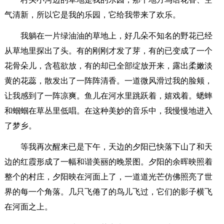
气清新，所以它是我的乐园，它给我带来了欢乐。
我躺在一片绿油油的草地上，好几朵不知名的野花已经
从草地里探出了头。有的刚刚才发了芽，有的已变成了一个
花骨朵儿，含苞欲放，有的却已全部绽放开来，露出柔嫩淡
黄的花蕊，散发出了一阵阵清香。一道微风滑过我的脸颊，
让我感到了一阵凉爽。鱼儿在河水里跳跃着，嬉戏着。蟋蟀
和蝈蝈在草丛里低唱。在这种美妙的音乐中，我慢慢地进入
了梦乡。
等我再次醒来已是下午，天边的夕阳已快落下山了和天
边的红霞形成了一幅和谐美丽的晚景图。夕阳的余晖映照着
整个的村庄，夕阳映在河面上了，一道道光芒仿佛照亮了世
界的每一个角落。几只飞倦了的鸟儿飞过，它们的影子横飞
在河面之上。