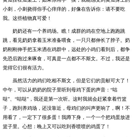
小刺，小刺挠得你手心痒痒的，好像在告诉你：请不要吃
我。这些植物真可爱！
奶奶还有一个养鸡场。瞧！成群的鸡在空地上跑跑跳
跳，看见奶奶拿着玉米准备喂食，一只只都伸长了脖子。奶
奶刚刚伸手把玉米洒在鸡群中，远处的小鸡们看到后，都争
先恐后跑过来啄食，可真是一点都不不斯文。不过，我还是
觉得它们很有活力。
虽然活力的鸡们吃相不斯文，但是它们的贡献可大了！
中午，可以从奶奶的院子里听到母鸡下蛋的声音：“咕
哒”、“咕哒”，我还是第一次听。这时我就会赶紧拿着竹篮
子，跑到养鸡场，还没靠近，母鸡们的叫声更响了，啊！不
用看了，一定下了很多蛋！我蹲下身，一个一个把鸡蛋放进
篮子里。心想：晚上又可以吃到香喷喷的鸡蛋了！