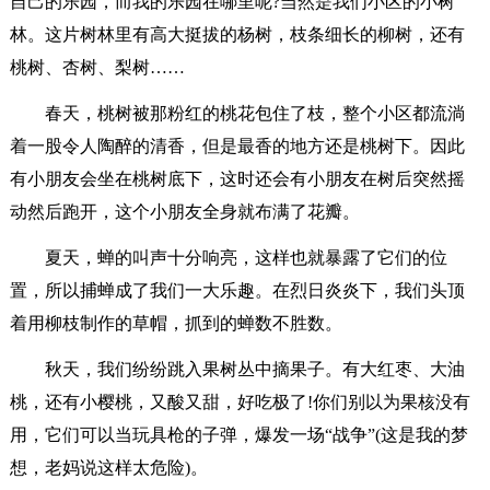
自己的乐园，而我的乐园在哪里呢?当然是我们小区的小树
林。这片树林里有高大挺拔的杨树，枝条细长的柳树，还有
桃树、杏树、梨树……
春天，桃树被那粉红的桃花包住了枝，整个小区都流淌
着一股令人陶醉的清香，但是最香的地方还是桃树下。因此
有小朋友会坐在桃树底下，这时还会有小朋友在树后突然摇
动然后跑开，这个小朋友全身就布满了花瓣。
夏天，蝉的叫声十分响亮，这样也就暴露了它们的位
置，所以捕蝉成了我们一大乐趣。在烈日炎炎下，我们头顶
着用柳枝制作的草帽，抓到的蝉数不胜数。
秋天，我们纷纷跳入果树丛中摘果子。有大红枣、大油
桃，还有小樱桃，又酸又甜，好吃极了!你们别以为果核没有
用，它们可以当玩具枪的子弹，爆发一场“战争”(这是我的梦
想，老妈说这样太危险)。