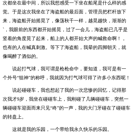
次都坐在最中间，所以我想感受一下坐在船尾是什么样的感
觉。于是这次我坐在了海盗船的最后面，管理员把栏杆放下
来，海盗船开始摇晃了，像荡秋千一样，越晃越快，渐渐的
`，我眼前的东西都开始摇晃，过了一会儿，海盗船已几乎是
竖着的角度晃了起来，船上的人都开始大声的喊救命啊！，
也有的人在喊真刺激。等下了海盗船，我晕的四脚朝天，就
像喝醉了酒似的。
说起打气球，我可谓是枪枪命中，要知道，我可是有一
个外号“狙神”的称呼，我就因为打气球可得了许多小东西呢！
说起碰碰车，我也想起了我的一次悲惨的回忆，记得那
次我才9岁，我坐在碰碰车上，我刚碰了几辆碰碰车，突然一
辆碰碰车迎面而来只见“咚”的一声，我的大门牙碰在了碰碰车
的转盘上。
这就是我的乐园，一个带给我永久快乐的乐园。