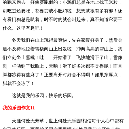
的跑来跑去，好像赛跑似的；小鸡们总是在地上找玉米粒，
刚吃过还要吃，都要变成小肥鸡啦！想想就很有多有趣！还
有看门狗总是趴着，时不时的就会叫起来，真不知道它要干
什么。这里有趣吧！
冬天我们在山上玩得最爽快，先在家暖好身子，然后会
迫不及待地拉着雪橇向山上出发啦！冲向高高的雪山上，我
们立刻坐上雪橇！哇——开始滑了！飞快地滑下了山，雪像
刺一样洒到了我脸上，天呐！滑了好多次都不觉得腻！而且
脚都冻得有些麻了！正要离开时好舍不得啊！如果穿厚点，
脚就不会冻了！
这就是我的乐园，快乐的乐园。
我的乐园作文11
天涯何处无芳草，世上何处无乐园!相信每个人心中都有