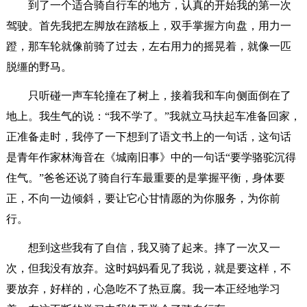
到了一个适合骑自行车的地方，认真的开始我的第一次
驾驶。首先我把左脚放在踏板上，双手掌握方向盘，用力一
蹬，那车轮就像前骑了过去，左右用力的摇晃着，就像一匹
脱缰的野马。
只听碰一声车轮撞在了树上，接着我和车向侧面倒在了
地上。我生气的说：“我不学了。”我就立马扶起车准备回家，
正准备走时，我停了一下想到了语文书上的一句话，这句话
是青年作家林海音在《城南旧事》中的一句话“要学骆驼沉得
住气。”爸爸还说了骑自行车最重要的是掌握平衡，身体要
正，不向一边倾斜，要让它心甘情愿的为你服务，为你前
行。
想到这些我有了自信，我又骑了起来。摔了一次又一
次，但我没有放弃。这时妈妈看见了我说，就是要这样，不
要放弃，好样的，心急吃不了热豆腐。我一本正经地学习