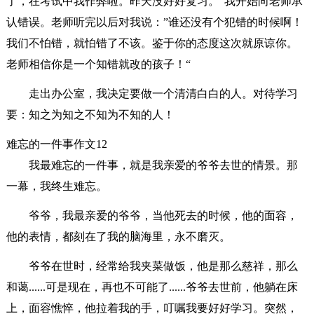
了，在考试中我作弊啦。昨天没好好复习。“我开始向老师承
认错误。老师听完以后对我说：”谁还没有个犯错的时候啊！
我们不怕错，就怕错了不该。鉴于你的态度这次就原谅你。
老师相信你是一个知错就改的孩子！“
走出办公室，我决定要做一个清清白白的人。对待学习
要：知之为知之不知为不知的人！
难忘的一件事作文12
我最难忘的一件事，就是我亲爱的爷爷去世的情景。那
一幕，我终生难忘。
爷爷，我最亲爱的爷爷，当他死去的时候，他的面容，
他的表情，都刻在了我的脑海里，永不磨灭。
爷爷在世时，经常给我夹菜做饭，他是那么慈祥，那么
和蔼......可是现在，再也不可能了......爷爷去世前，他躺在床
上，面容憔悴，他拉着我的手，叮嘱我要好好学习。突然，