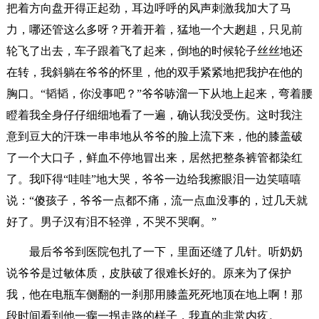
把着方向盘开得正起劲，耳边呼呼的风声刺激我加大了马
力，哪还管这么多呀？开着开着，猛地一个大趔趄，只见前
轮飞了出去，车子跟着飞了起来，倒地的时候轮子丝丝地还
在转，我斜躺在爷爷的怀里，他的双手紧紧地把我护在他的
胸口。“韬韬，你没事吧？”爷爷哧溜一下从地上起来，弯着腰
瞪着我全身仔仔细细地看了一遍，确认我没受伤。这时我注
意到豆大的汗珠一串串地从爷爷的脸上流下来，他的膝盖破
了一个大口子，鲜血不停地冒出来，居然把整条裤管都染红
了。我吓得“哇哇”地大哭，爷爷一边给我擦眼泪一边笑嘻嘻
说：“傻孩子，爷爷一点都不痛，流一点血没事的，过几天就
好了。男子汉有泪不轻弹，不哭不哭啊。”
最后爷爷到医院包扎了一下，里面还缝了几针。听奶奶
说爷爷是过敏体质，皮肤破了很难长好的。原来为了保护
我，他在电瓶车侧翻的一刹那用膝盖死死地顶在地上啊！那
段时间看到他一瘸一拐走路的样子，我真的非常内疚。