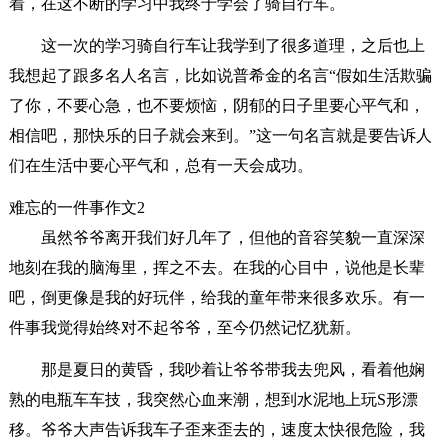
着，在这不断的学习中我终于学会了骑自行车。
这一次的学习骑自行车让我学到了很多道理，之后也上
我想起了跟多名人名言，比如说普希金的名言“假如生活欺骗
了你，不要心急，也不要烦恼，阴郁的日子里要心平气和，
相信吧，那快乐的日子就会来到。”这一句名言就是要告诉人
们在生活中要心平气和，总有一天会成功。
难忘的一件事作文2
虽然爷爷离开我们好几年了，但他的音容笑貌一直深深
地刻在我的脑海里，挥之不去。在我的心目中，说他是长辈
吧，倒更像是我的好玩伴，给我的童年带来很多欢乐。有一
件事我觉得始终对不起爷爷，至今仍然记忆犹新。
那是夏日的黄昏，我吵着让爷爷带我去兜风，看着他娴
熟的电瓶车车技，我突然心血来潮，想到水泥地上玩S形漂
移。爷爷大声告诉我车子歪来歪去的，速度太快很危险，我