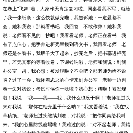
在卷上”飞舞“着，人家昨天肯定复习啦。同桌看我不写，就给
了我一张纸条：这么快就做完啦，我告诉她：一道题都不
会，她和我说：那就看书吧！我回答：不敢作弊！她和我
说：老师看不见的，抄吧！我看看老师，老师正在看书，我
有了点信心，把手伸进柜壳里摸到语文书，我再看老师，老
师还是在看书，我胆子大了起来，抄完之后，把书塞进柜壳
里，若无其事的等着收卷，下课铃响啦，老师和我说：到我
办公室一趟，我心想：被发现啦？不会吧？那老师为啥不说
呐？过了一会，我怀着忐忑的心情来到办公室，老师一边判
卷一边对我说：考试时候你干啥啦？我心想：糟啦！被发现
啦！我说：”我——我——我，我什么也没干啊！“老师扭过头
来对我说：”那你在柜壳里干什么呐？“ 我支吾着说：”我在找
草稿纸。“老师扭过头继续判卷，对我说：”把你同桌给我叫
来。“我的心里防线崩塌啦！我难过的说：”对不起老师，我错