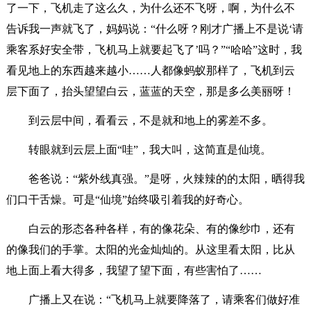
了一下，飞机走了这么久，为什么还不飞呀，啊，为什么不
告诉我一声就飞了，妈妈说：“什么呀？刚才广播上不是说‘请
乘客系好安全带，飞机马上就要起飞了’吗？”“哈哈”这时，我
看见地上的东西越来越小……人都像蚂蚁那样了，飞机到云
层下面了，抬头望望白云，蓝蓝的天空，那是多么美丽呀！
到云层中间，看看云，不是就和地上的雾差不多。
转眼就到云层上面“哇”，我大叫，这简直是仙境。
爸爸说：“紫外线真强。”是呀，火辣辣的的太阳，晒得我
们口干舌燥。可是“仙境”始终吸引着我的好奇心。
白云的形态各种各样，有的像花朵、有的像纱巾，还有
的像我们的手掌。太阳的光金灿灿的。从这里看太阳，比从
地上面上看大得多，我望了望下面，有些害怕了……
广播上又在说：“飞机马上就要降落了，请乘客们做好准