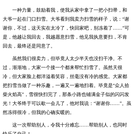
一种力量，鼓励着我，使我从家中拿了一把小扫帚，和
大爷一起在门口扫雪。大爷看到我卖力扫雪的样子，说：“谢
谢你，不过，这天实在太冷了，快回家吧，别冻着了……”可
是，他越让我回去，我越愿意扫雪，他见我执意要扫，不肯
回去，最终还是同意了。
虽然我们很卖力，但毕竟人太少半天也没扫干净。不
过，渐渐地，大家一个接一个都来帮忙扫雪了。虽然天很
冷，但大家脸上都洋溢着笑容，丝毫没有冷的感觉。大家都
把扫雪当做了一种乐趣，一遍又一遍地扫着。毕竟是“众人拾
柴火焰高”，雪很快扫完了，那条小路也铺满金子似的闪闪发
光！大爷终于可以歇一会儿了，他对我说：“谢谢你……”。虽
然冻得很冷，但我的心确实暖的。
这一次帮助别人，令我十分难忘……帮助别人，也同时
快乐了自己！