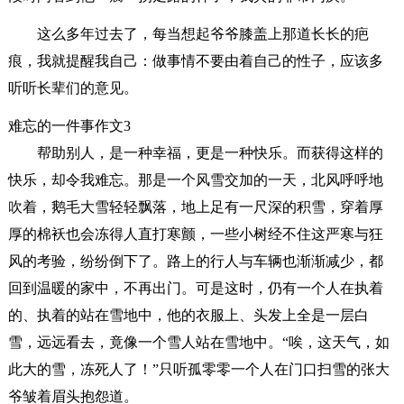
这么多年过去了，每当想起爷爷膝盖上那道长长的疤
痕，我就提醒我自己：做事情不要由着自己的性子，应该多
听听长辈们的意见。
难忘的一件事作文3
帮助别人，是一种幸福，更是一种快乐。而获得这样的
快乐，却令我难忘。那是一个风雪交加的一天，北风呼呼地
吹着，鹅毛大雪轻轻飘落，地上足有一尺深的积雪，穿着厚
厚的棉袄也会冻得人直打寒颤，一些小树经不住这严寒与狂
风的考验，纷纷倒下了。路上的行人与车辆也渐渐减少，都
回到温暖的家中，不再出门。可是这时，仍有一个人在执着
的、执着的站在雪地中，他的衣服上、头发上全是一层白
雪，远远看去，竟像一个雪人站在雪地中。“唉，这天气，如
此大的雪，冻死人了！”只听孤零零一个人在门口扫雪的张大
爷皱着眉头抱怨道。