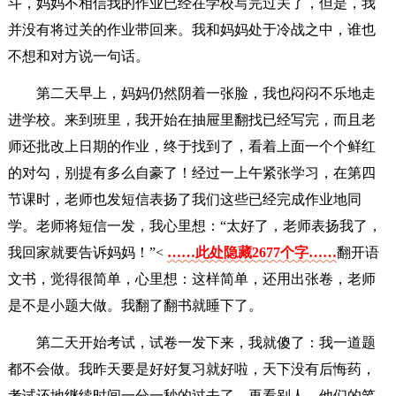
斗，妈妈不相信我的作业已经在学校写完过关了，但是，我
并没有将过关的作业带回来。我和妈妈处于冷战之中，谁也
不想和对方说一句话。
第二天早上，妈妈仍然阴着一张脸，我也闷闷不乐地走
进学校。来到班里，我开始在抽屉里翻找已经写完，而且老
师还批改上日期的作业，终于找到了，看着上面一个个鲜红
的对勾，别提有多么自豪了！经过一上午紧张学习，在第四
节课时，老师也发短信表扬了我们这些已经完成作业地同
学。老师将短信一发，我心里想：“太好了，老师表扬我了，
我回家就要告诉妈妈！”<
……此处隐藏2677个字……
翻开语
文书，觉得很简单，心里想：这样简单，还用出张卷，老师
是不是小题大做。我翻了翻书就睡下了。
第二天开始考试，试卷一发下来，我就傻了：我一道题
都不会做。我昨天要是好好复习就好啦，天下没有后悔药，
考试还地继续时间一分一秒的过去了。再看别人，他们的笔