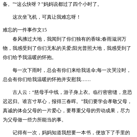
备。”“这么快呀？”妈妈说都过了四个小时了。
这次坐飞机，可真让我难忘呀！
难忘的一件事作文15
春风拂过大地，我闻到了你们独有的香味;春雨滋润万
物，我感受到了你们无私的关爱;阳光普照大地，我感受到了
你们给予我温暖的怀抱。
每一次下雨时，总会有你们来给我送伞;每一次哭泣时，
总会有你们给我温暖的怀抱并安慰我……
古人云：“慈母手中线，游子身上衣。临行密密缝，意恐
迟迟归。谁言寸草心，报得三春晖。”我们要学会孝敬父母，
真诚的体会父母的一片爱心，要尊重父母的劳动成果，尽力
为父母做一些力所能当的事。
记得有一次，妈妈知道我想要一本书，便放下了手里的