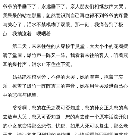
爷爷的手垂下了，永远垂下了。亲人朋友们相继放声大哭，
我呆呆的站在那里，忽然意识到自己再也得不到爷爷的疼爱
与关心了，泪水不禁模糊了双眼。那一刻，我痛苦到了极
点，我抽泣着，哽咽着......
第二天，来来往往的人穿梭于灵堂，大大小小的花圈摆
满了堂屋，爆竹声一阵又一阵。我看着来往的客人，听着震
耳的爆竹声，泪水止不住往下流。
姑姑跪在棺材旁，不停的大哭，她的哭声，掩盖了哀
乐，掩盖了爆竹一阵阵震耳的声音，她在用号哭发泄自己心
中的悲痛与绝望。
爷爷啊，您的在天之灵可否知道，您的孙女正为您的离
去放声大哭，您又可否知道，您的离去使一个原本活泼开朗
的小女孩变得那么悲伤、忧郁。如果人死可以复生，那么老
天爷，请让爷爷回到我的身边吧，让快乐重新回到我与爷爷