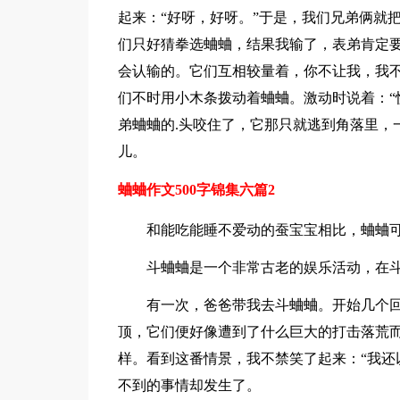
起来：“好呀，好呀。”于是，我们兄弟俩就
们只好猜拳选蛐蛐，结果我输了，表弟肯定
会认输的。它们互相较量着，你不让我，我
们不时用小木条拨动着蛐蛐。激动时说着：“
弟蛐蛐的.头咬住了，它那只就逃到角落里，
儿。
蛐蛐作文500字锦集六篇2
和能吃能睡不爱动的蚕宝宝相比，蛐蛐
斗蛐蛐是一个非常古老的娱乐活动，在
有一次，爸爸带我去斗蛐蛐。开始几个
顶，它们便好像遭到了什么巨大的打击落荒
样。看到这番情景，我不禁笑了起来：“我还
不到的事情却发生了。