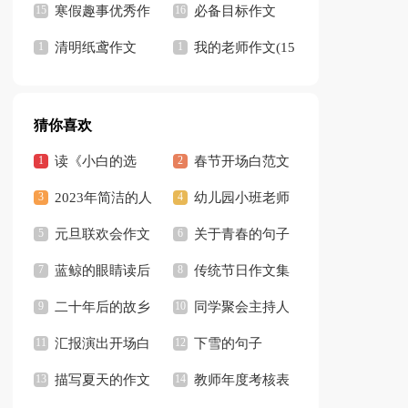
文
寒假趣事优秀作
文通用15篇
必备目标作文
文
清明纸鸢作文
400字九篇
我的老师作文(15
篇)
猜你喜欢
读《小白的选
春节开场白范文
择》有感
2023年简洁的人
（精选5篇）
幼儿园小班老师
生感悟的好句摘录
元旦联欢会作文
教学反思
关于青春的句子
36条
【热门】
蓝鲸的眼睛读后
3篇
传统节日作文集
感汇编15篇
二十年后的故乡
锦15篇
同学聚会主持人
作文集锦15篇
汇报演出开场白
开场白合集15篇
下雪的句子
描写夏天的作文
【热】
教师年度考核表