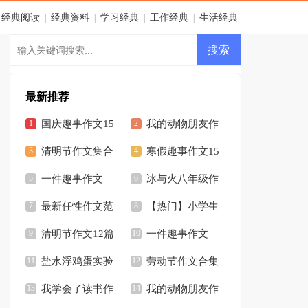
经典阅读
经典资料
学习经典
工作经典
生活经典
|
|
|
|
最新推荐
国庆趣事作文15
我的动物朋友作
篇
清明节作文集合
文【精】
寒假趣事作文15
13篇
一件趣事作文
篇
冰与火八年级作
最新任性作文范
文5篇
【热门】小学生
文5篇
清明节作文12篇
记事作文3篇
一件趣事作文
盐水浮鸡蛋实验
500字
劳动节作文合集
作文
我学会了读书作
15篇
我的动物朋友作