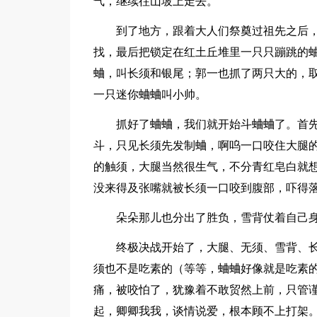
气，继续往山坡上走去。
到了地方，跟着大人们祭奠过祖先之后
找，最后把锁定在红土丘堆里一只只蹦跳的
蛐，叫长须和银尾；郭一也抓了两只大的，
一只迷你蛐蛐叫小帅。
抓好了蛐蛐，我们就开始斗蛐蛐了。首
斗，只见长须先发制蛐，啊呜一口咬住大腿
的触须，大腿当然很生气，不分青红皂白就
没来得及张嘴就被长须一口咬到腹部，吓得
朵朵那儿也分出了胜负，雪背仗着自己
终极决战开始了，大腿、无须、雪背、
须也不是吃素的（等等，蛐蛐好像就是吃素
痛，被咬怕了，犹豫着不敢贸然上前，只管
起，卿卿我我，谈情说爱，根本顾不上打架