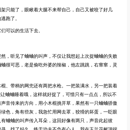
招架只能了，眼瞅着大腿不来帮自己，自己又被咬了好几
地逃跑了。
它们可以的生活下去。
突然，听见了蛐蛐的叫声，不仅让我想起上次捉蛐蛐的失败
蛐蛐很可恶，老是偷吃外婆的辣椒，他左跳跳，右窜窜，灵
木棍、带柄的网兜还有两把水枪。一把装满水，另一把装着
能让蛐蛐睡着哦，这样就好捉了，可惜只有一点点，所以不
着声音传来的方向，用小木棍挑开草，果然有一只蛐蛐骄傲
墨绿色，角有些灰，我急忙用网去罩，狡猾的坏蛋，一眨眼
又有蛐蛐的叫声传入耳朵，这回好像有两只，声音此起彼
搜寻，找了好久，终于功夫不负有心人，我在玉兰花树顶端