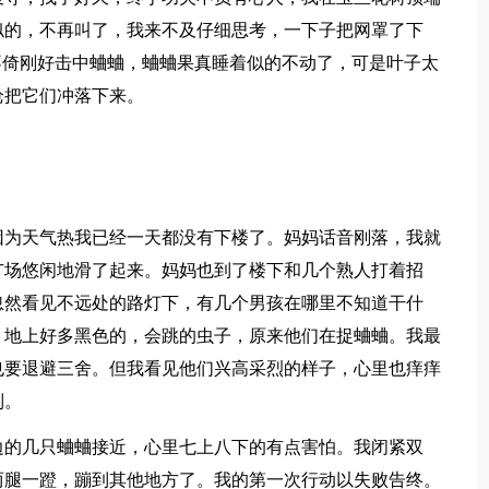
似的，不再叫了，我来不及仔细思考，一下子把网罩了下
不倚刚好击中蛐蛐，蛐蛐果真睡着似的不动了，可是叶子太
枪把它们冲落下来。
因为天气热我已经一天都没有下楼了。妈妈话音刚落，我就
广场悠闲地滑了起来。妈妈也到了楼下和几个熟人打着招
忽然看见不远处的路灯下，有几个男孩在哪里不知道干什
，地上好多黑色的，会跳的虫子，原来他们在捉蛐蛐。我最
也要退避三舍。但我看见他们兴高采烈的样子，心里也痒痒
列。
边的几只蛐蛐接近，心里七上八下的有点害怕。我闭紧双
两腿一蹬，蹦到其他地方了。我的第一次行动以失败告终。