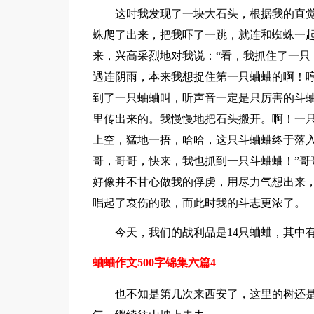
这时我发现了一块大石头，根据我的直
蛛爬了出来，把我吓了一跳，就连和蜘蛛一
来，兴高采烈地对我说：“看，我抓住了一只
遇连阴雨，本来我想捉住第一只蛐蛐的啊！
到了一只蛐蛐叫，听声音一定是只厉害的斗
里传出来的。我慢慢地把石头搬开。啊！一
上空，猛地一捂，哈哈，这只斗蛐蛐终于落入
哥，哥哥，快来，我也抓到一只斗蛐蛐！”哥
好像并不甘心做我的俘虏，用尽力气想出来
唱起了哀伤的歌，而此时我的斗志更浓了。
今天，我们的战利品是14只蛐蛐，其中
蛐蛐作文500字锦集六篇4
也不知是第几次来西安了，这里的树还