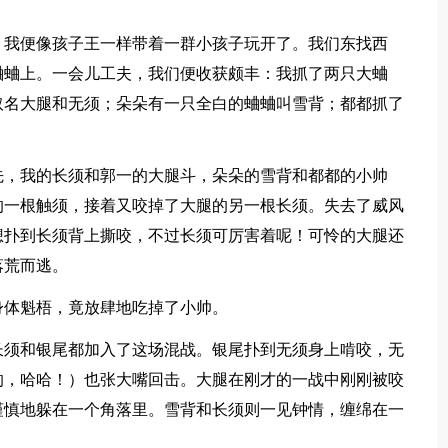
，我便像孩子王一样带着一群小孩子玩开了。我们东找西
蛐蛐上。一会儿工夫，我们便收获颇丰：我抓了两只大蛐
取名大腿和无须；朵朵有一只全白的蛐蛐叫雪背；都都抓了
先，我的长须和郭一的大腿斗，朵朵的雪背和都都的小帅
的一根触须，接着又咬掉了大腿的另一根长须。失去了威风
想扑到长须背上撕咬，不过长须可厉害着呢！可怜的大腿还
落荒而逃。
身体魁梧，竟放肆地吃掉了小帅。
长须和银尾都加入了这场混战。银尾扑到无须身上啃咬，无
的，哈哈！）也张大嘴回击。大腿在刚才的一战中刚刚被咬
谨慎地躲在一个角落里。雪背和长须则一见钟情，缠绵在一
。