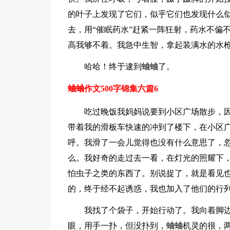
的叶子上发现了它们，似乎它们也发现什么
去，用“催眠药水”赶紧一阵狂射，药水不偏
高我够不着。我急中生智，拿起装满水的水
哈哈！终于逮到蛐蛐了。
蛐蛐作文500字锦集六篇6
吃过晚饭我妈妈说要到小区广场散步，
带着我的滑板车快速的冲到了楼下，在小区
呼。我滑了一会儿觉得也没有什么意思了，
么。我好奇的走过去一看，在灯光的照耀下
怕虫子之类的东西了。别说捉了，就是看见
的，终于经不起诱惑，我也加入了他们的行
我找了个袋子，开始行动了。我向着脚
眼，用手一扑，但没扑到，蛐蛐机灵的很，