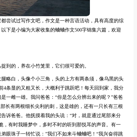
家都尝试过写作文吧，作文是一种言语活动，具有高度的综
以下是小编为大家收集的蛐蛐作文500字锦集六篇，欢迎
丛捉到的，养在小竹笼里，它们很可爱的。
大腿略白，头像个小三角，头的上方有两条须，像乌黑的头
比前4条显的又粗又长，大概利于跳跃吧！每天回到家，我分
是一雌一雄。我问爸爸：“你是怎么分辨出来的呢？”爸爸
尾部长有两根细长尖利的刺，这是雄的，还有一只长有三根
告诉爸爸。他抚摸着我的头说：“对，就是通过尾部来分
脆，有时我睡梦中，多时不时的听到那悦耳的声音。有一
弟眼珠子一转忙说：”我们不如来斗蛐蛐吧！“我兴奋得跳