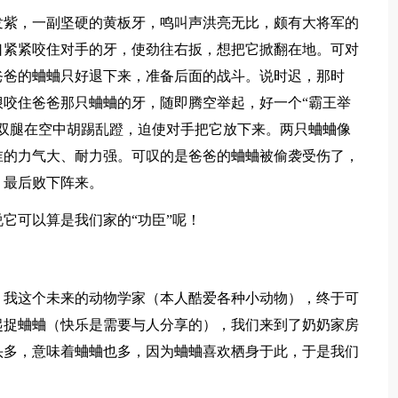
发紫，一副坚硬的黄板牙，鸣叫声洪亮无比，颇有大将军的
口紧紧咬住对手的牙，使劲往右扳，想把它掀翻在地。可对
爸爸的蛐蛐只好退下来，准备后面的战斗。说时迟，那时
咬住爸爸那只蛐蛐的牙，随即腾空举起，好一个“霸王举
双腿在空中胡踢乱蹬，迫使对手把它放下来。两只蛐蛐像
谁的力气大、耐力强。可叹的是爸爸的蛐蛐被偷袭受伤了，
，最后败下阵来。
它可以算是我们家的“功臣”呢！
。我这个未来的动物学家（本人酷爱各种小动物），终于可
起捉蛐蛐（快乐是需要与人分享的），我们来到了奶奶家房
头多，意味着蛐蛐也多，因为蛐蛐喜欢栖身于此，于是我们