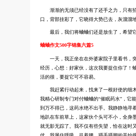
渐渐的无须已经没有了还手之力，只有
口，背部挂彩了，它晓得大势已去，灰溜溜
最后，我们将蛐蛐们还是放生了，希望
蛐蛐作文500字锦集六篇5
一天，我正坐在在外婆家院子里看书，
经历，心想：好家伙，这次我要捉住你了！
活的很，要捉它可不容易。
我赶紧行动起来，找来了一根好使的细
我精心研制专门对付蛐蛐的“催眠药水”，它
到万不得已，这药水绝不出手。我静静地寻
地趴在车前草上，这家伙个头可不小，全身
就无影无踪了。我不仅有些失望，恰在这时
伏。我屏住呼吸，弓着腰，蹑手蹑脚的开始