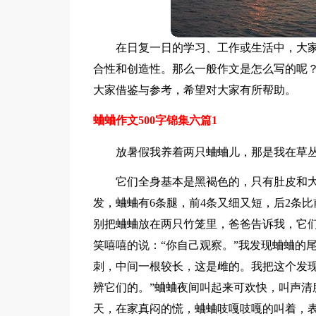
在日复一日的学习、工作或生活中，大
合性和创造性。那么一般作文是怎么写的呢？
大家借鉴与参考，希望对大家有所帮助。
蛐蛐作文500字锦集六篇1
放暑假我养着两只蛐蛐儿，那是我在草
它们全身基本是黑褐色的，只有肚皮和
发，蛐蛐有6条腿，前4条又细又短，后2条
别把蛐蛐放在两只竹笼里，爸爸告诉我，它们
笑嘻嘻的说：“你自己观察。”我发现蛐蛐的
刺，中间一根较长，这是雌的。我把这个发现
辨它们的。”蛐蛐夜间叫起来可欢快，叫声清
天，在家真闷的慌，蛐蛐吱嘎吱嘎的叫着，表