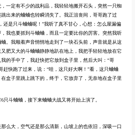
觉，一定有不少的战利品，我轻轻地搬开石头，突然一只蜘
起跳出来的蛐蛐也转瞬消失了。我正沮丧间，哥哥跑了过
，还是只斗蛐蛐呢！”我听了真不甘心，心想：怎么屋漏偏
哼，我也要抓到斗蛐蛐，而且一定要比你的厉害。突然我听
蛐蛐。我顺着声音悄悄地走到了一块石头前，声音就是从这
只又肥又大的斗蛐蛐静静地趴在地上，我把手轻轻地放在它
我的手中了，我赶快把它放到盒子里，然后大叫：“哥
哥赶快跑了过来，说：“哇，这只好大啊！”看，这只蛐蛐
，在盒子里跳上跳下的，终于，它放弃了，无奈地在盒子里
有6只斗蛐蛐，接下来蛐蛐大战又将开始上演了。
是那么大，空气还是那么清新，山坡上的也依旧，深吸一口