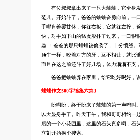
有位叔叔拿出来了一只大蛐蛐，它全身
范儿。开始斗了，爸爸的蛐蛐奋勇向前，一
手哪肯善罢甘休，你往右扳，它就往左拧，
快，对手如下山的猛虎般扑了过来，一口狠狠
鼎”！爸爸的那只蛐蛐被偷袭了，十分愤怒。
顶牛一样，咬着对方的牙，互不相让，就比
而且在这之前还斗了好几场，体力渐渐不支
爸爸把蛐蛐养在家里，给它吃好喝好，说
蛐蛐作文500字锦集六篇3
盼啊盼，终于盼来了蛐蛐的第一声鸣叫
以大显身手了。昨天下午，我和哥哥相约一
后的一个小花园里，这里的石头真多啊，石
立刻开始挨个搜索。