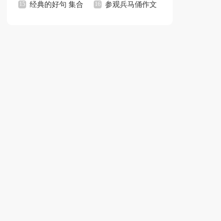
15篇
经典的好句 集合
个人工作总结(15篇)
参观兵马俑作文
15篇
集锦15篇