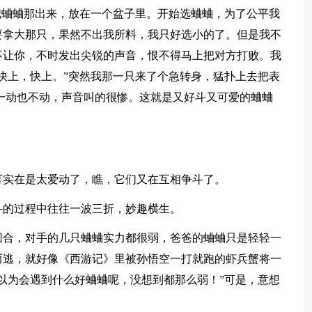
把蛐蛐那出来，放在一个盆子里。开始选蛐蛐，为了公平我
要拿大那只，果然不出我所料，我只好选小的了。但是我不
不让你，不时发出尖锐的声音，恨不得马上把对方打败。我
快上，快上。”突然我那一只来了个急转身，猛扑上去把表
一动也不动，声音叫的很惨。这就是又好斗又可爱的蛐蛐
可实在是太爱动了，瞧，它们又在互相争斗了。
斗的过程中往往一波三折，妙趣横生。
回合，对手的几只蛐蛐实力都很弱，爸爸的蛐蛐只是轻轻一
而逃，就好像《西游记》里被孙悟空一打就跑的虾兵蟹将一
以为会遇到什么好蛐蛐呢，没想到都那么弱！”可是，意想