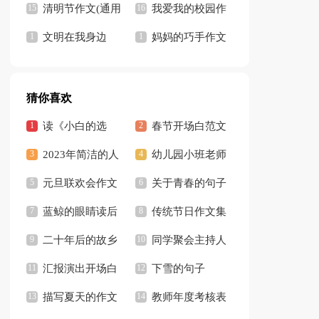
作文
清明节作文(通用
我爱我的校园作
14篇)
文明在我身边
文
妈妈的巧手作文
猜你喜欢
读《小白的选
春节开场白范文
择》有感
2023年简洁的人
（精选5篇）
幼儿园小班老师
生感悟的好句摘录
元旦联欢会作文
教学反思
关于青春的句子
36条
【热门】
蓝鲸的眼睛读后
3篇
传统节日作文集
感汇编15篇
二十年后的故乡
锦15篇
同学聚会主持人
作文集锦15篇
汇报演出开场白
开场白合集15篇
下雪的句子
描写夏天的作文
【热】
教师年度考核表