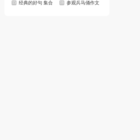
15篇
经典的好句 集合
个人工作总结(15篇)
参观兵马俑作文
15篇
集锦15篇