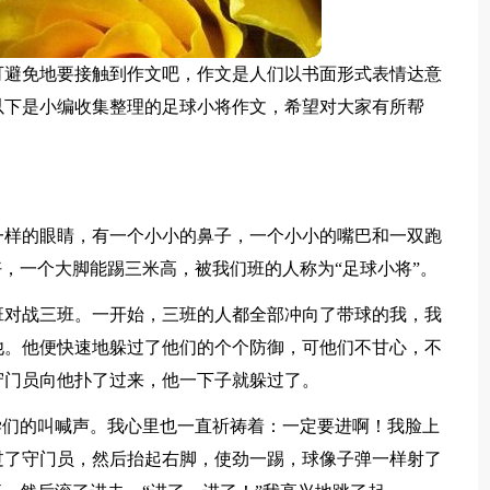
可避免地要接触到作文吧，作文是人们以书面形式表情达意
以下是小编收集整理的足球小将作文，希望对大家有所帮
一样的眼睛，有一个小小的鼻子，一个小小的嘴巴和一双跑
好，一个大脚能踢三米高，被我们班的人称为“足球小将”。
班对战三班。一开始，三班的人都全部冲向了带球的我，我
他。他便快速地躲过了他们的个个防御，可他们不甘心，不
守门员向他扑了过来，他一下子就躲过了。
学们的叫喊声。我心里也一直祈祷着：一定要进啊！我脸上
过了守门员，然后抬起右脚，使劲一踢，球像子弹一样射了