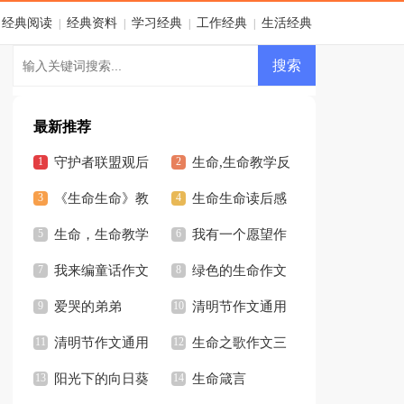
经典阅读
经典资料
学习经典
工作经典
生活经典
|
|
|
|
最新推荐
守护者联盟观后
生命,生命教学反
感
《生命生命》教
思
生命生命读后感
学反思
生命，生命教学
（通用13篇）
我有一个愿望作
反思
我来编童话作文
文
绿色的生命作文
爱哭的弟弟
清明节作文通用
清明节作文通用
12篇
生命之歌作文三
13篇
阳光下的向日葵
篇
生命箴言