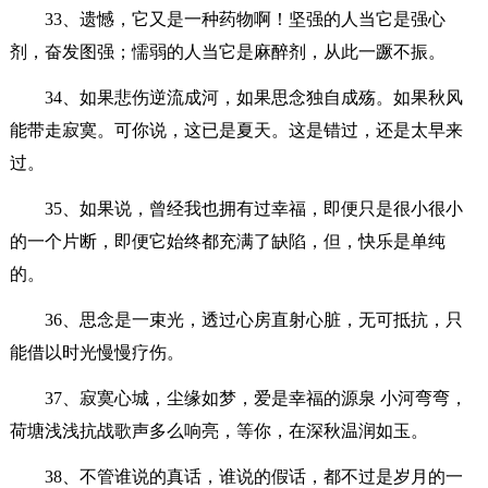
33、遗憾，它又是一种药物啊！坚强的人当它是强心
剂，奋发图强；懦弱的人当它是麻醉剂，从此一蹶不振。
34、如果悲伤逆流成河，如果思念独自成殇。如果秋风
能带走寂寞。可你说，这已是夏天。这是错过，还是太早来
过。
35、如果说，曾经我也拥有过幸福，即便只是很小很小
的一个片断，即便它始终都充满了缺陷，但，快乐是单纯
的。
36、思念是一束光，透过心房直射心脏，无可抵抗，只
能借以时光慢慢疗伤。
37、寂寞心城，尘缘如梦，爱是幸福的源泉 小河弯弯，
荷塘浅浅抗战歌声多么响亮，等你，在深秋温润如玉。
38、不管谁说的真话，谁说的假话，都不过是岁月的一