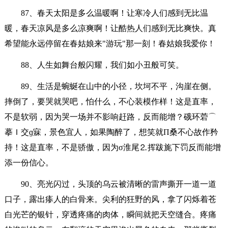
87、春天太阳是多么温暖啊！让寒冷人们感到无比温
暖，春天凉风是多么凉爽啊！让酷热人们感到无比爽快。真
希望能永远停留在春姑娘来"游玩"那一刻！春姑娘我爱你！
88、人生如舞台般闪耀，我们如小丑般可笑。
89、生活是蜿蜒在山中的小径，坎坷不平，沟崖在侧。
摔倒了，要哭就哭吧，怕什么，不心装模作样！这是直率，
不是软弱，因为哭一场并不影响赶路，反而能增？硪环菪⌒
摹Ｉ交ɡ寐，景色宜人，如果陶醉了，想笑就Π桑不心故作矜
持！这是直率，不是骄傲，因为σ淮尾⒉挥跋旄下罚反而能增
添一份信心。
90、亮光闪过，头顶的乌云被清晰的雷声撕开一道一道
口子，露出瘆人的白骨来。尖利的狂野的风，拿了闪烁着苍
白光芒的银针，穿透疼痛的肉体，瞬间就把天空缝合。疼痛