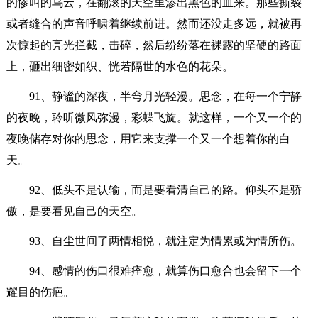
的惨叫的乌云，在翻滚的天空里渗出黑色的血来。那些撕裂
或者缝合的声音呼啸着继续前进。然而还没走多远，就被再
次惊起的亮光拦截，击碎，然后纷纷落在裸露的坚硬的路面
上，砸出细密如织、恍若隔世的水色的花朵。
91、静谧的深夜，半弯月光轻漫。思念，在每一个宁静
的夜晚，聆听微风弥漫，彩蝶飞旋。就这样，一个又一个的
夜晚储存对你的思念，用它来支撑一个又一个想着你的白
天。
92、低头不是认输，而是要看清自己的路。仰头不是骄
傲，是要看见自己的天空。
93、自尘世间了两情相悦，就注定为情累或为情所伤。
94、感情的伤口很难痊愈，就算伤口愈合也会留下一个
耀目的伤疤。