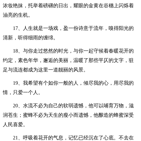
浓妆艳抹，托举着磅礴的日出，耀眼的金黄在谷穗上闪烁着
油亮的生机。
17、人生就是一场戏，盈一份诗意于流年，嗅得阳光的
清新，听得细雨的缠绵。
18、与你走过悠然的时光，与你一起守候着春暖花开的
约定，素色年华，邂逅的美丽，温暖了那些平仄的文字，驻
足与流连都成为这里一道靓丽的风景。
19、我希望有个如你一般的人，倾尽我的心，用尽我的
情，只爱一个人。
20、水流不必为自己的软弱遗憾，他可以哺育万物，滋
润苍生；蜜蜂不必为天生的瘦小而遗憾，他酿造的蜂蜜深受
人民喜爱。
21、呼吸着花开的气息，记忆已经沉在了心底。不去在