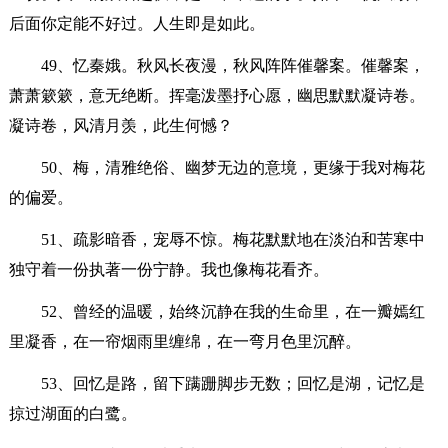
后面你定能不好过。人生即是如此。
49、忆秦娥。秋风长夜漫，秋风阵阵催馨案。催馨案，
萧萧簌簌，意无绝断。挥毫泼墨抒心愿，幽思默默凝诗卷。
凝诗卷，风清月羡，此生何憾？
50、梅，清雅绝俗、幽梦无边的意境，更缘于我对梅花
的偏爱。
51、疏影暗香，宠辱不惊。梅花默默地在淡泊和苦寒中
独守着一份执著一份宁静。我也像梅花看齐。
52、曾经的温暖，始终沉静在我的生命里，在一瓣嫣红
里凝香，在一帘烟雨里缠绵，在一弯月色里沉醉。
53、回忆是路，留下蹒跚脚步无数；回忆是湖，记忆是
掠过湖面的白鹭。