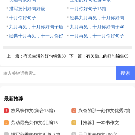
描写扬州好句好段
十月你好句子15篇
十月你好句子
经典九月再见，十月你好句
九月再见，十月你好句子语
子（通用40句）
九月再见，十月你好句子40
录80句精选
经典十月再见，十一月你好
句精选
十月再见，十一月你好句子
句子90句精选
80句精选
上一篇：
有关生活的好句锦集30
下一篇：
有关励志的好句锦集65
条
条
最新推荐
放风筝作文(集合15篇)
兴奋的那一刻作文优秀7篇
劳动最光荣作文(汇编15
【推荐】一本书作文
篇)
描写秋季的作文汇总八篇
元旦趣事作文400字