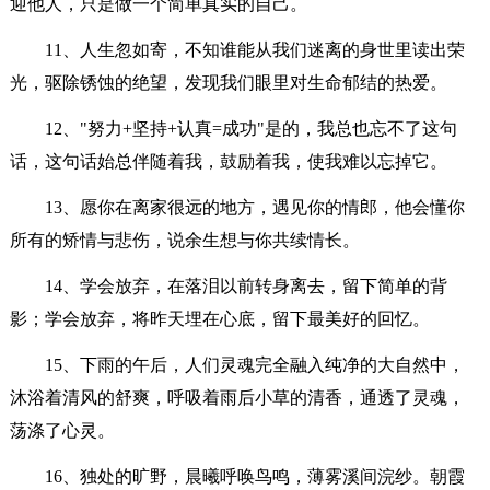
迎他人，只是做一个简单真实的自己。
11、人生忽如寄，不知谁能从我们迷离的身世里读出荣
光，驱除锈蚀的绝望，发现我们眼里对生命郁结的热爱。
12、"努力+坚持+认真=成功"是的，我总也忘不了这句
话，这句话始总伴随着我，鼓励着我，使我难以忘掉它。
13、愿你在离家很远的地方，遇见你的情郎，他会懂你
所有的矫情与悲伤，说余生想与你共续情长。
14、学会放弃，在落泪以前转身离去，留下简单的背
影；学会放弃，将昨天埋在心底，留下最美好的回忆。
15、下雨的午后，人们灵魂完全融入纯净的大自然中，
沐浴着清风的舒爽，呼吸着雨后小草的清香，通透了灵魂，
荡涤了心灵。
16、独处的旷野，晨曦呼唤鸟鸣，薄雾溪间浣纱。朝霞