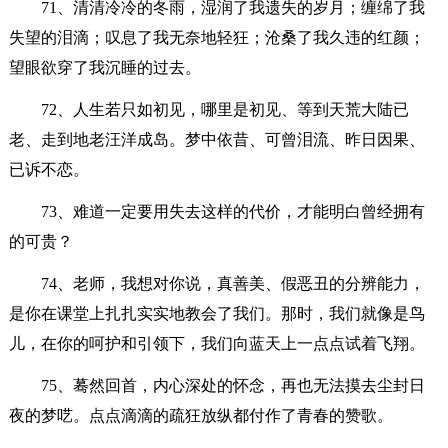
71、清清冷冷的冬雨，湿润了我遗失的岁月；缠绵了我
失望的泪滴；叹息了我无奈地轻狂；沧桑了我久违的红颜；
望眼欲穿了我沉睡的过去。
72、人生若只如初见，哪里是初见、等到天荒大陆已
老、走到地老汪洋成岛。梦中依昔、可曾泪流、昨日因果、
已诉不恋。
73、难道一定要用失去这样的代价，才能明白曾经拥有
的可贵？
74、老师，我想对你说，真善美、假恶丑的分辨能力，
是你在课堂上扎扎实实地教会了我们。那时，我们就像是鸟
儿，在你的呵护和引领下，我们向蓝天上一点点试着飞翔。
75、蓦然回首，内心深处的怀念，再也无法摸去尘封日
夜的梦呓。点点滴滴的疏狂放纵都付作了青春的赞歌。