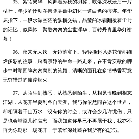
95、紫陌繁华，风舞着凉秋的羽翼，吹落深秋最后一片
枯叶，年少的悸动在拂晓雾霭中幻化一道白色的痕迹。年华
屈指下，一段水湄空茫的纵横交错，晶莹的冰霜翻覆着尘封
的记忆，似风铃，聚散匆匆的尘世浮华，百转丹青里华灯谢
幕！
96、夜来无人饮，无边落寞下。轻轻挽起风姿花传那绚
烂多彩的往事，踏着寂静的生命一路走来，在不肯安歇的脚
步中时顾回眸匆匆离别的笑颜，清晰的面孔在多情书香写意
无穷错过的彼岸烟火。
97、从陌生到熟悉，从熟悉到陌生，从相见恨晚到相忘
江湖，从花开半夏到各自天涯。我与你依然同在这个世界，
却相隔着千山万水，没有你的时空，或许会少几许忧伤，只
是也会增添几许哀愁，而我知道你早已不再属于我，我亦不
再为你期那一场花开，于繁华深处藏在我所有的悲伤。