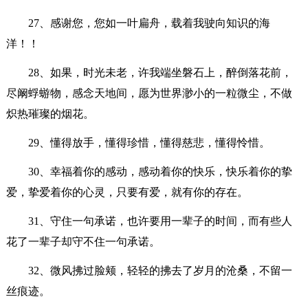
27、感谢您，您如一叶扁舟，载着我驶向知识的海
洋！！
28、如果，时光未老，许我端坐磐石上，醉倒落花前，
尽阚蜉蝣物，感念天地间，愿为世界渺小的一粒微尘，不做
炽热璀璨的烟花。
29、懂得放手，懂得珍惜，懂得慈悲，懂得怜惜。
30、幸福着你的感动，感动着你的快乐，快乐着你的挚
爱，挚爱着你的心灵，只要有爱，就有你的存在。
31、守住一句承诺，也许要用一辈子的时间，而有些人
花了一辈子却守不住一句承诺。
32、微风拂过脸颊，轻轻的拂去了岁月的沧桑，不留一
丝痕迹。