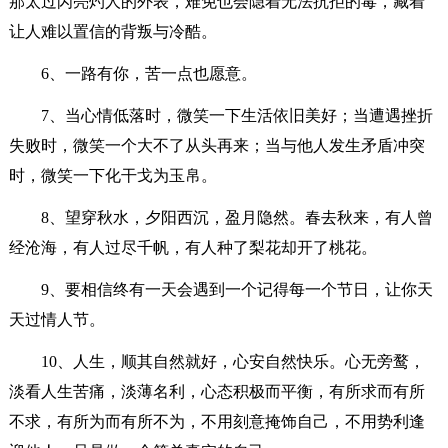
那太过闪亮灼人的外表，难免也会隐着无法抗拒的毒，藏着
让人难以置信的背叛与冷酷。
6、一路有你，苦一点也愿意。
7、当心情低落时，微笑一下生活依旧美好；当遭遇挫折
失败时，微笑一个大不了从头再来；当与他人发生矛盾冲突
时，微笑一下化干戈为玉帛。
8、望穿秋水，夕阳西沉，盈月隐然。春去秋来，有人曾
经沧海，有人过尽千帆，有人种了梨花却开了桃花。
9、要相信终有一天会遇到一个记得每一个节日，让你天
天过情人节。
10、人生，顺其自然就好，心安自然快乐。心无旁鹜，
淡看人生苦痛，淡薄名利，心态积极而平衡，有所求而有所
不求，有所为而有所不为，不用刻意掩饰自己，不用势利逢