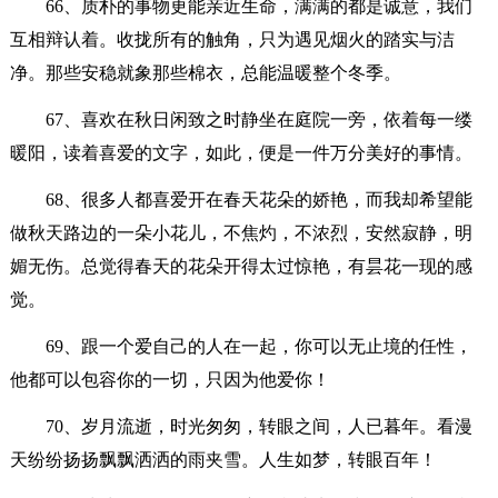
66、质朴的事物更能亲近生命，满满的都是诚意，我们
互相辩认着。收拢所有的触角，只为遇见烟火的踏实与洁
净。那些安稳就象那些棉衣，总能温暖整个冬季。
67、喜欢在秋日闲致之时静坐在庭院一旁，依着每一缕
暖阳，读着喜爱的文字，如此，便是一件万分美好的事情。
68、很多人都喜爱开在春天花朵的娇艳，而我却希望能
做秋天路边的一朵小花儿，不焦灼，不浓烈，安然寂静，明
媚无伤。总觉得春天的花朵开得太过惊艳，有昙花一现的感
觉。
69、跟一个爱自己的人在一起，你可以无止境的任性，
他都可以包容你的一切，只因为他爱你！
70、岁月流逝，时光匆匆，转眼之间，人已暮年。看漫
天纷纷扬扬飘飘洒洒的雨夹雪。人生如梦，转眼百年！