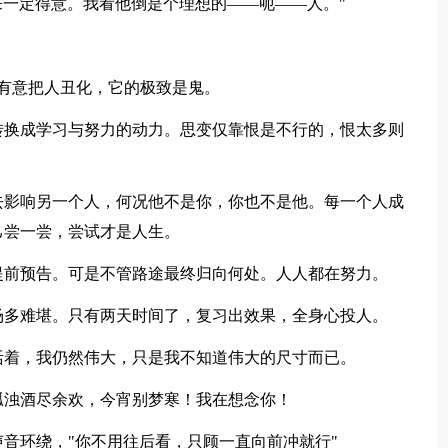
来一定得意。我看他倒是个理想的——呃——人。"
有意把人丑化，它的极致是鬼。
转换成学习与努力的动力。思变仅靠恨是不行的，恨太多则
去影响另一个人，何况他不是你，你也不是他。每一个人成
己尝一尝，尝试才是人生。
提前预告。可是不管路途最终归向何处。人人都在努力。
场多难堪。只有两天时间了，复习出效果，全身心投人。
活着，我仍然伟大，只是我不知道伟大的尺寸而已。
瓢浊酒尽余欢，今宵别梦寒！我在想念你！
声音环绕，"你不用往后看，只顾一直向前冲就行"