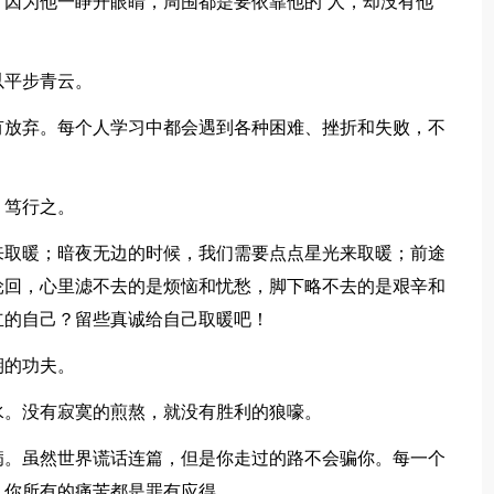
，因为他一睁开眼睛，周围都是要依靠他的`人，却没有他
以平步青云。
有放弃。每个人学习中都会遇到各种困难、挫折和失败，不
，笃行之。
来取暖；暗夜无边的时候，我们需要点点星光来取暖；前途
轮回，心里滤不去的是烦恼和忧愁，脚下略不去的是艰辛和
立的自己？留些真诚给自己取暖吧！
期的功夫。
水。没有寂寞的煎熬，就没有胜利的狼嚎。
病。虽然世界谎话连篇，但是你走过的路不会骗你。每一个
，你所有的痛苦都是罪有应得。