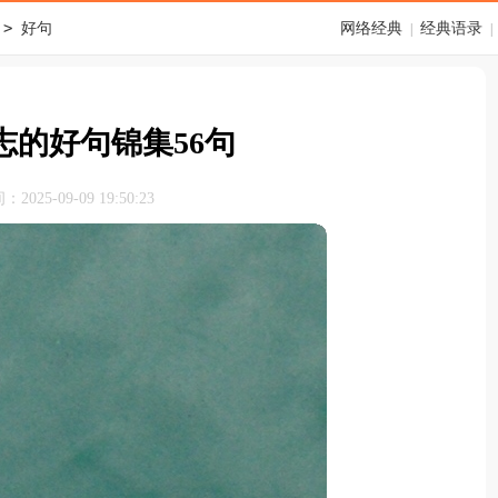
>
好句
网络经典
经典语录
|
|
志的好句锦集56句
025-09-09 19:50:23