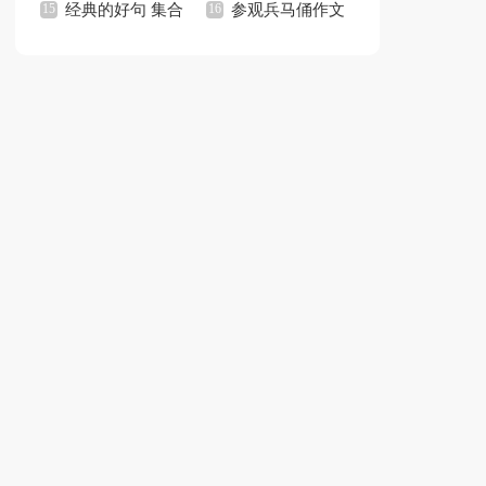
15篇
经典的好句 集合
个人工作总结(15篇)
参观兵马俑作文
15篇
集锦15篇