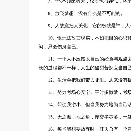
7、"他本领比我大，仪表也很神气，将
8、放飞梦想，没有什么是不可能的。
9、人故意把人美化，它的极致是神；人
10、恨无法改变现实，不如把恨的心思
闷，只会伤身害已。
11、一个人不应该以自己的经验与观点
长的过程都不一样，人生的酸甜苦辣应当自
12、生活会把我们带去哪里。从来没有
13、努力考场心安宁。平时多懒散，考
14、即便我渺小，但当我努力地为自己
15、天之涯，地之角，厚交半零落，一
16、每当我想要放弃时，耳边总有一个