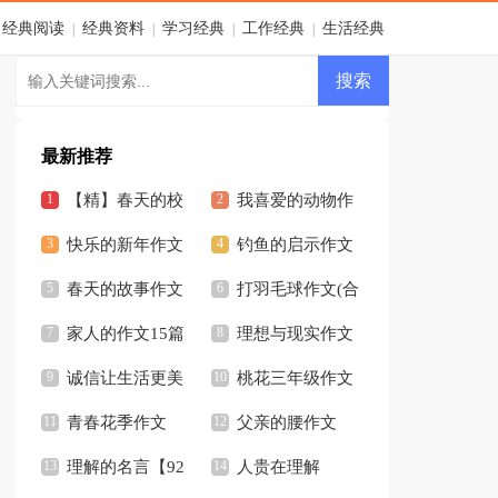
经典阅读
经典资料
学习经典
工作经典
生活经典
|
|
|
|
最新推荐
【精】春天的校
我喜爱的动物作
园作文
快乐的新年作文
文集锦15篇
钓鱼的启示作文
(15篇)
春天的故事作文
合集15篇
打羽毛球作文(合
(精选15篇)
家人的作文15篇
集15篇)
理想与现实作文
诚信让生活更美
桃花三年级作文
好作文15篇
青春花季作文
（精选44篇）
父亲的腰作文
理解的名言【92
人贵在理解