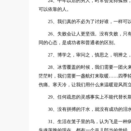
24、中年以后的男人，时常会觉得孤独
可以依靠的人。
25、我们真的不必为了讨好谁，一样可
26、失败会让人更坚强。没有失败，只
同的心态，是成功者和普通者的区别。
27、博学之，审问之，慎思之，明辨之
28、冰雪覆盖的时候，我们需要一团火
茫茫时，我们需要一盏航灯来取暖……四季
伤痛。寒天冷，让我们用什么来温暖迎风而
29、任何疏忽的灵感事实上不能代替长
30、没有拼搏的汗水，就没有成功的泪
31、生活在笼子里的鸟，认为飞是一种
失魂落魄的现在，都有一个吊儿郎当的曾经