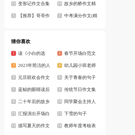
句】
变形记作文合集
故乡的桥作文精
15篇
【推荐】哥哥作
选15篇
中考满分作文(精
文8篇
选15篇)
猜你喜欢
读《小白的选
春节开场白范文
择》有感
2023年简洁的人
（精选5篇）
幼儿园小班老师
生感悟的好句摘录
元旦联欢会作文
教学反思
关于青春的句子
36条
【热门】
蓝鲸的眼睛读后
3篇
传统节日作文集
感汇编15篇
二十年后的故乡
锦15篇
同学聚会主持人
作文集锦15篇
汇报演出开场白
开场白合集15篇
下雪的句子
描写夏天的作文
【热】
教师年度考核表