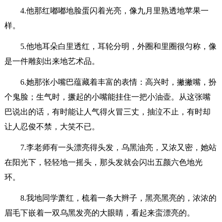
4.他那红嘟嘟地脸蛋闪着光亮，像九月里熟透地苹果一
样。
5.他地耳朵白里透红，耳轮分明，外圈和里圈很匀称，像
是一件雕刻出来地艺术品。
6.她那张小嘴巴蕴藏着丰富的表情：高兴时，撇撇嘴，扮
个鬼脸；生气时，撅起的小嘴能挂住一把小油壶。从这张嘴
巴说出的话，有时能让人气得火冒三丈，抽泣不止，有时却
让人忍俊不禁，大笑不已。
7.李老师有一头漂亮得头发，乌黑油亮，又浓又密，她站
在阳光下，轻轻地一摇头，那头发就会闪出五颜六色地光
环。
8.我地同学萧红，梳着一条大辫子，黑亮黑亮的，浓浓的
眉毛下嵌着一双乌黑发亮的大眼睛，看起来蛮漂亮的。