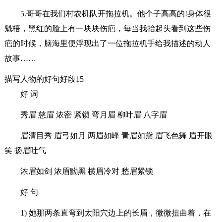
5.哥哥在我们村农机队开拖拉机。他个子高高的!身体很
魁梧，黑红的脸上有一块块伤疤，每当我抬起头看到这些伤
疤的时候，脑海里便浮现出了一位拖拉机手给我描述的动人
故事……
描写人物的好句好段15
好 词
秀眉 慈眉 浓密 紧锁 弯月眉 柳叶眉 八字眉
眉清目秀 眉弓如月 两眉如峰 青眉如黛 眉飞色舞 眉开眼
笑 扬眉吐气
浓眉如剑 浓眉黝黑 横眉冷对 愁眉紧锁
好 句
1) 她那两条直弯到太阳穴边上的长眉，微微扭曲着，在