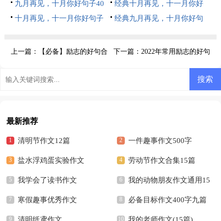
子（通用40句）
九月再见，十月你好句子40
录80句精选
经典十月再见，十一月你好
句精选
十月再见，十一月你好句子
句子90句精选
经典九月再见，十月你好句
80句精选
子（精选30句）
上一篇：
【必备】励志的好句合
下一篇：
2022年常用励志的好句
集95条
汇编89句
最新推荐
清明节作文12篇
一件趣事作文500字
盐水浮鸡蛋实验作文
劳动节作文合集15篇
我学会了读书作文
我的动物朋友作文通用15
寒假趣事优秀作文
篇
必备目标作文400字九篇
清明纸鸢作文
我的老师作文(15篇)