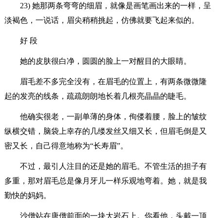
23) 她那两条弯弯的细眉，就像是画笔画出来的一样，呈
淡褐色，一说话，眉尖稍稍挑起，仿佛就要飞起来似的。
好 段
她的皮肤很白净，圆圆的脸上一对醒目的大眼睛。
眉毛差不多完全没有，在眉毛的位置上，有两条微微隆
起的发亮的线条，疏疏朗朗地长着几根亮晶晶的睫毛。
他确实很老，一副单薄的身体，佝偻着腰，脸上的皱纹
纵横交错，脑袋上幸存的几缕发丝又细又长，但眉毛倒是又
密又长，自己得意地称为“长寿眉”。
不过，最引人注目的还是她的眉毛。不管生活的担子有
多重，那对眉毛总是像月牙儿一样乐观地弯着。她，就是我
勤快的妈妈。
沙僧站在唐僧前面的一块大岩石上。你看他，头戴一顶