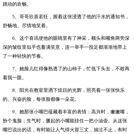
跳动的欢畅。
5、哥哥欣喜若狂，握着这张浸透了他的汗水的通知书，
舒畅地、尽情地笑着。
6、这个喜讯使他的眼睛里有了神采，额头和嘴角两旁深
深的皱纹里似乎也蓄满笑意，连一举手一投足都渐渐地带上
了一种轻快的节奏。
7、她脸儿红得像熟透了的山柿子，忙低下头去，不敢再
看我一眼。
8、阳光在教室里洒下炫目的光辉，照亮着一张张快乐
的、兴奋的脸，每张脸都像一朵花。
9、她那张小嘴巴蕴藏着丰富的表情：高兴时，撇撇嘴，
扮个鬼脸；生气时，撅起的小嘴能挂住一把小油壶。从这张
嘴巴说出的话，有时能让人气得火冒三丈，抽泣不止，有时