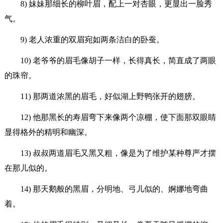
8) 妹妹那细长的柳叶眉，配上一对杏眼，更显出一脸秀
气。
9) 老人浓重的双眉宛如两条洁白的卧蚕。
10) 老爷爷的眉毛像胡子一样，长得真长，简直成了两眼
的珠帘。
11) 那两道浓黑的眉毛，好似湖上野鸭张开的翅膀。
12) 他那黑长的寿眉弯下来像两个凉棚，使下面那双眼睛
显得格外的精明和幽深。
13) 叔叔两道眉毛又黑又粗，像是为了维护某种尊严才摆
在那儿似的。
14) 那天鹅般的黑眉，分明地、弓儿似的、婀娜地弯曲
着。