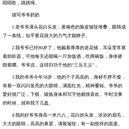
唱唱歌，跳跳绳。
描写爷爷奶奶
1.老爷爷满头花白头发，黄褐色的脸皮皱纹堆叠，眼睛成
了一条线，似乎要花很大的力气才能睁开。
2.我爷爷已经80岁了，他戴着厚厚的老花镜，耳朵里常塞
着助听器，可他每天还能喝一斤加饭酒，吃两碗饭，身体硬
朗着哪。爷爷说，这得归功于他的“三乐主义” 。
3.我的爷爷今年58岁，他的个子高高的，身材不胖不瘦，
有着一双闪闪发亮的大眼睛，满面红光，精神矍铄。爷爷的
爱好很广泛，下棋、锻炼身体和写字他都很喜欢。平时没事
的时候，就和我下几盘。
4.我的好爷爷身高一米六八，花白的头发，浓浓的眉毛，
大大的眼睛，高高的鼻梁，满脸皱纹，有一副慈祥的面庞。