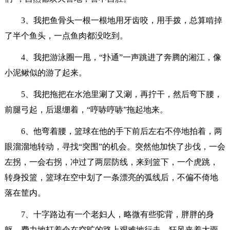
3、我把鱼骨头一根一根地用牙齿咬，用手拨，总算啃掉
了半个鱼头，一点鱼肉都没吃到。
4、我把游泳圈一甩，“扑通”一声跳进了奔腾的湘江，像
小泥鳅似的游了起来。
5、我把拖把在水池里涮了又涮，再拧干，然后弯下腰，
前腿弓起，后退绷着，“哼哧哼哧”拖起地来。
6、他弯着腰，篮球在他的手下前后左右不停地拍着，两
眼溜溜地转动，寻找“突围”的机会。突然他加快了步伐，一会
左拐，一会右拐，冲过了两层防线，来到篮下，一个虎跳，
转身投篮，篮球在空中划了一条漂亮的弧线后，不偏不倚地
落在筐内。
7、十字路边有一个老妇人，略微有些驼背，胖胖的身
躯，费力地打着伞在空旷的路上艰难地行走。狂风夹着大雨