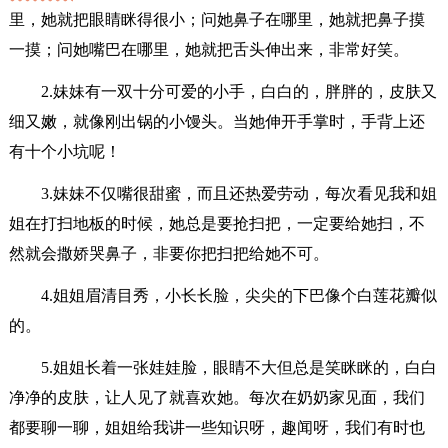
里，她就把眼睛眯得很小；问她鼻子在哪里，她就把鼻子摸
一摸；问她嘴巴在哪里，她就把舌头伸出来，非常好笑。
2.妹妹有一双十分可爱的小手，白白的，胖胖的，皮肤又
细又嫩，就像刚出锅的小馒头。当她伸开手掌时，手背上还
有十个小坑呢！
3.妹妹不仅嘴很甜蜜，而且还热爱劳动，每次看见我和姐
姐在打扫地板的时候，她总是要抢扫把，一定要给她扫，不
然就会撒娇哭鼻子，非要你把扫把给她不可。
4.姐姐眉清目秀，小长长脸，尖尖的下巴像个白莲花瓣似
的。
5.姐姐长着一张娃娃脸，眼睛不大但总是笑眯眯的，白白
净净的皮肤，让人见了就喜欢她。每次在奶奶家见面，我们
都要聊一聊，姐姐给我讲一些知识呀，趣闻呀，我们有时也