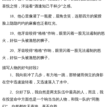
喜悦之情，洋溢着“酒逢知己干杯少”之感。
18、他心里像灌了一瓶蜜，眉角含笑，连那四方的紫膛
脸上隐隐约约的麻瘢也泛着红光。
19、他牙齿咬得“格格”作响，眼里闪着一股无法遏制的怒
火，好似一头被激怒的狮子。
20、牙齿咬得“格格”作响，眼里闪着一股无法遏制的怒
火，好似一头被激怒的狮子。
描写人物的好句好段2
1、我向前冲了几步，有力地一跳，那矫健而倒立的身影
在空中迅速旋转着，又迅速落入了水中。
2、分好了队，我自然是两支队伍中最高的人，而且，我
在投篮命中方面也是一个响当当的人物，和我一队的“同胞
们”，自然都欢天喜地，喜不自胜。