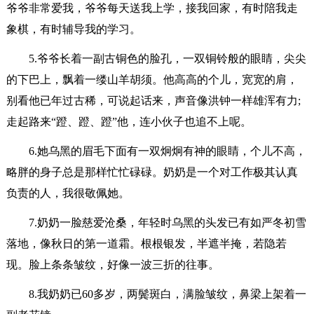
爷爷非常爱我，爷爷每天送我上学，接我回家，有时陪我走
象棋，有时辅导我的学习。
5.爷爷长着一副古铜色的脸孔，一双铜铃般的眼睛，尖尖
的下巴上，飘着一缕山羊胡须。他高高的个儿，宽宽的肩，
别看他已年过古稀，可说起话来，声音像洪钟一样雄浑有力;
走起路来“蹬、蹬、蹬”他，连小伙子也追不上呢。
6.她乌黑的眉毛下面有一双炯炯有神的眼睛，个儿不高，
略胖的身子总是那样忙忙碌碌。奶奶是一个对工作极其认真
负责的人，我很敬佩她。
7.奶奶一脸慈爱沧桑，年轻时乌黑的头发已有如严冬初雪
落地，像秋日的第一道霜。根根银发，半遮半掩，若隐若
现。脸上条条皱纹，好像一波三折的往事。
8.我奶奶已60多岁，两鬓斑白，满脸皱纹，鼻梁上架着一