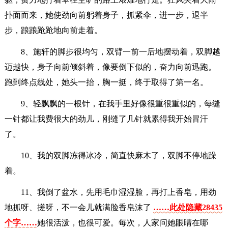
扑面而来，她使劲向前躬着身子，抓紧伞，进一步，退半
步，踉踉跄跄地向前走着。
8、施轩的脚步很均匀，双臂一前一后地摆动着，双脚越
迈越快，身子向前倾斜着，像要倒下似的，奋力向前迅跑。
跑到终点线处，她头一抬，胸一挺，终于取得了第一名。
9、轻飘飘的一根针，在我手里好像很重很重似的，每缝
一针都让我费很大的劲儿，刚缝了几针就累得我开始冒汗
了。
10、我的双脚冻得冰冷，简直快麻木了，双脚不停地跺
着。
11、我倒了盆水，先用毛巾湿湿脸，再打上香皂，用劲
地抓呀、搓呀，不一会儿就满脸香皂沫了
……此处隐藏28435
个字……
她很活泼，也很可爱。每次，人家问她眼睛在哪