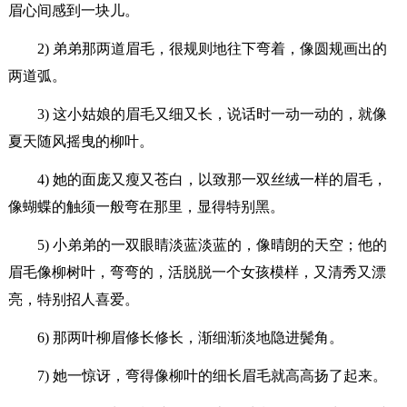
眉心间感到一块儿。
2) 弟弟那两道眉毛，很规则地往下弯着，像圆规画出的
两道弧。
3) 这小姑娘的眉毛又细又长，说话时一动一动的，就像
夏天随风摇曳的柳叶。
4) 她的面庞又瘦又苍白，以致那一双丝绒一样的眉毛，
像蝴蝶的触须一般弯在那里，显得特别黑。
5) 小弟弟的一双眼睛淡蓝淡蓝的，像晴朗的天空；他的
眉毛像柳树叶，弯弯的，活脱脱一个女孩模样，又清秀又漂
亮，特别招人喜爱。
6) 那两叶柳眉修长修长，渐细渐淡地隐进鬓角。
7) 她一惊讶，弯得像柳叶的细长眉毛就高高扬了起来。