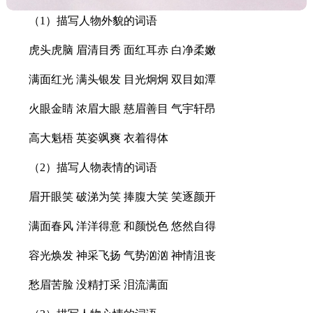
（1）描写人物外貌的词语
虎头虎脑 眉清目秀 面红耳赤 白净柔嫩
满面红光 满头银发 目光炯炯 双目如潭
火眼金睛 浓眉大眼 慈眉善目 气宇轩昂
高大魁梧 英姿飒爽 衣着得体
（2）描写人物表情的词语
眉开眼笑 破涕为笑 捧腹大笑 笑逐颜开
满面春风 洋洋得意 和颜悦色 悠然自得
容光焕发 神采飞扬 气势汹汹 神情沮丧
愁眉苦脸 没精打采 泪流满面