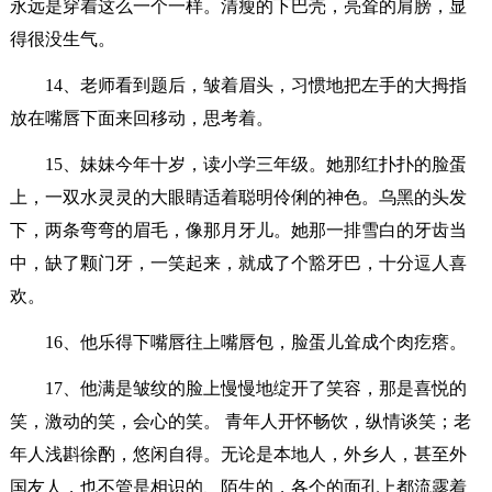
永远是穿着这么一个一样。清瘦的下巴壳，亮耸的肩膀，显
得很没生气。
14、老师看到题后，皱着眉头，习惯地把左手的大拇指
放在嘴唇下面来回移动，思考着。
15、妹妹今年十岁，读小学三年级。她那红扑扑的脸蛋
上，一双水灵灵的大眼睛适着聪明伶俐的神色。乌黑的头发
下，两条弯弯的眉毛，像那月牙儿。她那一排雪白的牙齿当
中，缺了颗门牙，一笑起来，就成了个豁牙巴，十分逗人喜
欢。
16、他乐得下嘴唇往上嘴唇包，脸蛋儿耸成个肉疙瘩。
17、他满是皱纹的脸上慢慢地绽开了笑容，那是喜悦的
笑，激动的笑，会心的笑。 青年人开怀畅饮，纵情谈笑；老
年人浅斟徐酌，悠闲自得。无论是本地人，外乡人，甚至外
国友人，也不管是相识的、陌生的，各个的面孔上都流露着