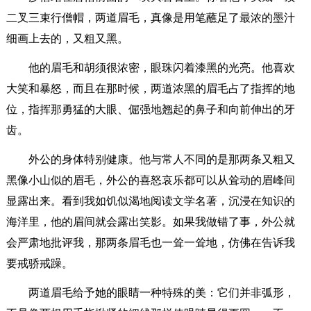
二叉三束行僧帽，两道眉毛，真像是用笔蘸足了最浓的墨汁
细画上去的，又粗又黑。
他的眉毛和胡须很浓密，眼珠闪着漆黑的光亮。他喜欢
大笑和暴怒，而且在那时候，两道浓黑的眉毛占了指挥的地
位，指挥那勇猛的大眼、倔强地翘起的鼻子和向前伸出的牙
齿。
外公的身体特别健康。他与常人不同的是那两条又粗又
黑像小山似的眉毛，外公的喜怒哀乐都可以从耸动的眉峰间
显露出来。看到我如饥似渴地阅读文学名著，沉浸在知识的
海洋里，他的眉间就会露出笑影。如果我做错了事，外公就
会严肃地批评我，那两条眉毛也一耸一耸地，仿佛在告诉我
要戒骄戒躁。
两道眉毛给予她的眼睛一种特殊的美：它们并非弧形，