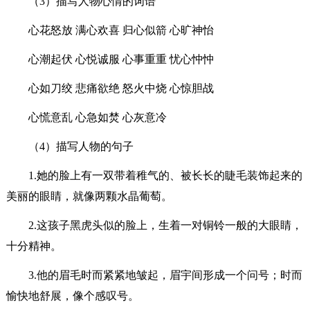
（3）描写人物心情的词语
心花怒放 满心欢喜 归心似箭 心旷神怡
心潮起伏 心悦诚服 心事重重 忧心忡忡
心如刀绞 悲痛欲绝 怒火中烧 心惊胆战
心慌意乱 心急如焚 心灰意冷
（4）描写人物的句子
1.她的脸上有一双带着稚气的、被长长的睫毛装饰起来的
美丽的眼睛，就像两颗水晶葡萄。
2.这孩子黑虎头似的脸上，生着一对铜铃一般的大眼睛，
十分精神。
3.他的眉毛时而紧紧地皱起，眉宇间形成一个问号；时而
愉快地舒展，像个感叹号。