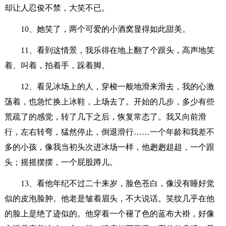
却让人忍俊不禁，大笑不已。
10、她笑了，两个可爱的小酒窝显得如此甜美。
11、看到这情景，我乐得在地上翻了个跟头，高声地笑
着、叫着，拍着手，跺着脚。
12、看见冰场上的人，穿梭一般地滑来滑去，我的心激
荡着，也急忙换上冰鞋，上场去了。开始的几步，多少有些
荒疏了的感觉，转了几下之后，恢复常态了。我又向前滑
行，左右转弯，猛然停止，倒退滑行……一个年龄和我差不
多的小孩，像我当初头次进冰场一样，他趔趔趄趄，一个跟
头；摇摇摆摆，一个屁股蹲儿。
13、看他年纪不过二十来岁，脸色苍白，像没有睡好觉
似的皮泡脸肿。他老是皱着眉头，不大说话。笑纹几乎在他
的脸上是绝了迹似的。他穿着一个褪了色的蓝布大褂，好像