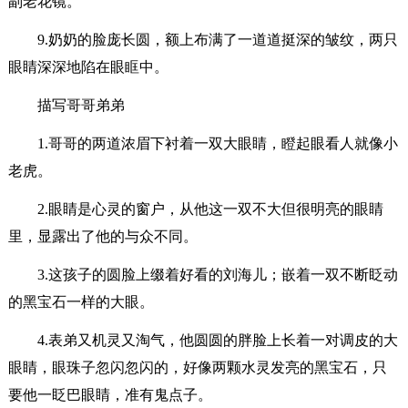
副老花镜。
9.奶奶的脸庞长圆，额上布满了一道道挺深的皱纹，两只
眼睛深深地陷在眼眶中。
描写哥哥弟弟
1.哥哥的两道浓眉下衬着一双大眼睛，瞪起眼看人就像小
老虎。
2.眼睛是心灵的窗户，从他这一双不大但很明亮的眼睛
里，显露出了他的与众不同。
3.这孩子的圆脸上缀着好看的刘海儿；嵌着一双不断眨动
的黑宝石一样的大眼。
4.表弟又机灵又淘气，他圆圆的胖脸上长着一对调皮的大
眼睛，眼珠子忽闪忽闪的，好像两颗水灵发亮的黑宝石，只
要他一眨巴眼睛，准有鬼点子。