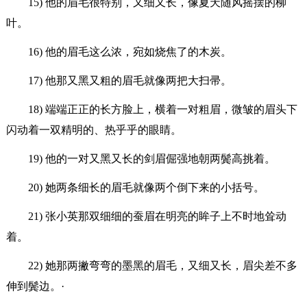
15) 他的眉毛很特别，又细又长，像夏天随风摇摆的柳
叶。
16) 他的眉毛这么浓，宛如烧焦了的木炭。
17) 他那又黑又粗的眉毛就像两把大扫帚。
18) 端端正正的长方脸上，横着一对粗眉，微皱的眉头下
闪动着一双精明的、热乎乎的眼睛。
19) 他的一对又黑又长的剑眉倔强地朝两鬓高挑着。
20) 她两条细长的眉毛就像两个倒下来的小括号。
21) 张小英那双细细的蚕眉在明亮的眸子上不时地耸动
着。
22) 她那两撇弯弯的墨黑的眉毛，又细又长，眉尖差不多
伸到鬓边。·