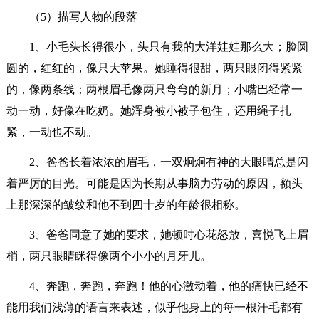
（5）描写人物的段落
1、小毛头长得很小，头只有我的大洋娃娃那么大；脸圆
圆的，红红的，像只大苹果。她睡得很甜，两只眼闭得紧紧
的，像两条线；两根眉毛像两只弯弯的新月；小嘴巴经常一
动一动，好像在吃奶。她浑身被小被子包住，还用绳子扎
紧，一动也不动。
2、爸爸长着浓浓的眉毛，一双炯炯有神的大眼睛总是闪
着严厉的目光。可能是因为长期从事脑力劳动的原因，额头
上那深深的皱纹和他不到四十岁的年龄很相称。
3、爸爸同意了她的要求，她顿时心花怒放，喜悦飞上眉
梢，两只眼睛眯得像两个小小的月牙儿。
4、奔跑，奔跑，奔跑！他的心激动着，他的痛快已经不
能用我们浅薄的语言来表述，似乎他身上的每一根汗毛都有