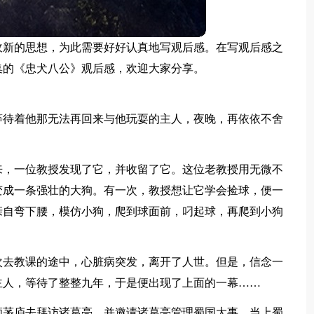
收新的思想，为此需要好好认真地写观后感。在写观后感之
集的《忠犬八公》观后感，欢迎大家分享。
等待着他那无法再回来与他玩耍的主人，夜晚，再依依不舍
来，一位教授发现了它，并收留了它。这位老教授用无微不
变成一条强壮的大狗。有一次，教授想让它学会捡球，便一
亲自弯下腰，模仿小狗，爬到球面前，叼起球，再爬到小狗
次去教课的途中，心脏病突发，离开了人世。但是，信念一
主人，等待了整整九年，于是便出现了上面的一幕……
顾茅庐去拜访诸葛亮，并邀请诸葛亮管理蜀国大事。当上蜀