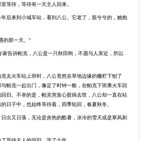
那里等待，等待有一天主人回来。
多年后来到小城车站，看到八公。它老了，脏兮兮的，她抱
遇的那一天。”
专家告诉帕克，八公是一只秋田狗，不愿与人亲近，所以
。
帕克去火车站上班时，八公竟然在草地边缘的栅栏下刨了
都与帕克一起出门，像定了时钟一般，在帕克下班乘火车回
的回归。不幸的是，帕克突发心脏病去世，八公却一直在站
后的日子中，也始终等待着，四季轮回，春夏秋冬。
，日出又日落，无论是炎热的酷暑，冰冷的雪天或是寒风刺
为了等待主人的回归，等了十年。