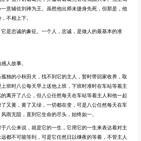
心一意辅佐刘禅为王。虽然他出师未捷身先死，但那是，他
势，不相上下。
，它是忠诚的象征。一个人，忠诚，是做人的最基本的准
的感人故事。
条孤独的小秋田犬，找不到它的主人，暂时带回家收养，取
授上班时八公每天早上送他上班，下班时准时在车站等着主
远的离开了八公，但八公任然每天在车站等着主人和他一起
绿了又黄，黄了又绿，一切都在变，可是八公任然每天在车
，风雨无阻，直到它生命的尽头，始终如一。
对于八公来说，就是它的一生，它用它的一生来表达着对主
永远都不可能等到，可是它任然日以继夜的等着，不管主人