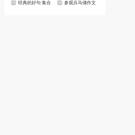
15篇
经典的好句 集合
个人工作总结(15篇)
参观兵马俑作文
15篇
集锦15篇