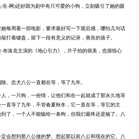
先-生-网)还好因为剧中有只可爱的小狗，立刻吸引了她的眼
应她每周看一部电影，要求最好写一下观后感，哪怕几句话
前敲打着键盘，留下一段有意义的记录，善良的孩子。
·布洛克主演的《地心引力》，片子拍的很美，也很惊心
消除。忠犬八公一直都在等，等了九年。
个人，一只狗，一份情，让他们和在一起就成了那永久地等
公一直等了九年，不管春夏秋冬，它一直在等，等它的主
做到了，一个人不能输给一条狗，但我们最终还是输了。八
。
一定会想到那八公做的梦。想起那以前八公和现在的它。八