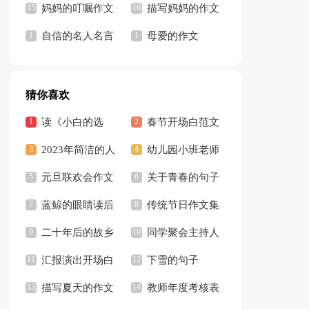
妈妈的叮嘱作文
描写妈妈的作文
自信的名人名言
母爱的作文
【热】
猜你喜欢
读《小白的选
春节开场白范文
择》有感
2023年简洁的人
（精选5篇）
幼儿园小班老师
生感悟的好句摘录
元旦联欢会作文
教学反思
关于青春的句子
36条
【热门】
蓝鲸的眼睛读后
3篇
传统节日作文集
感汇编15篇
二十年后的故乡
锦15篇
同学聚会主持人
作文集锦15篇
汇报演出开场白
开场白合集15篇
下雪的句子
描写夏天的作文
【热】
教师年度考核表