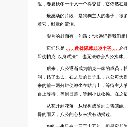
阻，春夏秋冬一个又一个得交替，它依然在
最感动的片段，是狗狗主人的妻子，很
着它，默默的流泪。
影片的封面有一句话：“永远记得我们相
它们只是
……此处隐藏1339个字……
的
即使帕克“以身试法”，也无法教会八公捡球
后来，八公逐渐成为帕克一家的成员，
洞，钻了出去。在之后的日子里，八公每天
来的前一两分钟便蹲坐在站台上，等待主人
台上等待，等到日落，等到小贩收摊。在之
从花开到花落，从绿树成荫到白雪皑皑
骨的雨天，八公的心从来没有动摇过。
狗的一生只有十三至十五年，但是它却