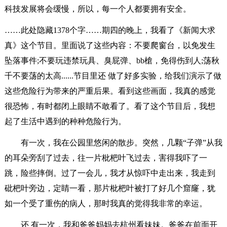
科技发展将会缓慢，所以，每一个人都要拥有安全。
……此处隐藏1378个字……期四的晚上，我看了《新闻大求
真》这个节目。里面说了这些内容：不要爬窗台，以免发生
坠落事件;不要玩违禁玩具、臭屁弹、bb槍，免得伤到人;荡秋
千不要荡的太高......节目里还 做了好多实验，给我们演示了做
这些危险行为带来的严重后果。看到这些画面，我真的感觉
很恐怖，有时都闭上眼睛不敢看了。看了这个节目后，我想
起了生活中遇到的种种危险行为。
有一次，我在公园里悠闲的散步。突然，几颗“子弹”从我
的耳朵旁刮了过去，往一片枇杷叶飞过去，害得我吓了一
跳，险些摔倒。过了一会儿，我才从惊吓中走出来，我走到
砒杷叶旁边，定睛一看，那片枇杷叶被打了好几个窟窿，犹
如一个受了重伤的病人，那时我真的觉得我非常的幸运。
还 有一次，我和爸爸妈妈去杭州看妹妹。爸爸在前面开