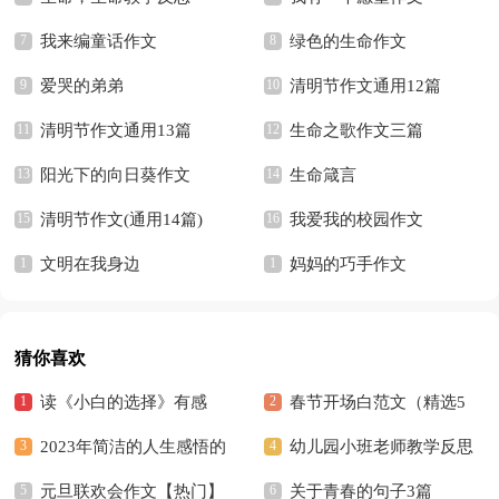
我来编童话作文
绿色的生命作文
爱哭的弟弟
清明节作文通用12篇
清明节作文通用13篇
生命之歌作文三篇
阳光下的向日葵作文
生命箴言
清明节作文(通用14篇)
我爱我的校园作文
文明在我身边
妈妈的巧手作文
猜你喜欢
读《小白的选择》有感
春节开场白范文（精选5
2023年简洁的人生感悟的
篇）
幼儿园小班老师教学反思
好句摘录36条
元旦联欢会作文【热门】
关于青春的句子3篇