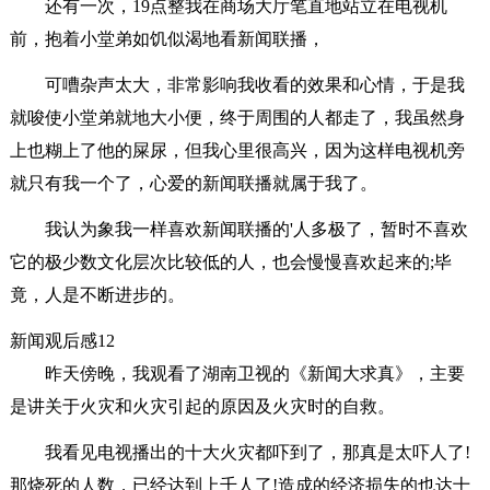
还有一次，19点整我在商场大厅笔直地站立在电视机
前，抱着小堂弟如饥似渴地看新闻联播，
可嘈杂声太大，非常影响我收看的效果和心情，于是我
就唆使小堂弟就地大小便，终于周围的人都走了，我虽然身
上也糊上了他的屎尿，但我心里很高兴，因为这样电视机旁
就只有我一个了，心爱的新闻联播就属于我了。
我认为象我一样喜欢新闻联播的'人多极了，暂时不喜欢
它的极少数文化层次比较低的人，也会慢慢喜欢起来的;毕
竟，人是不断进步的。
新闻观后感12
昨天傍晚，我观看了湖南卫视的《新闻大求真》，主要
是讲关于火灾和火灾引起的原因及火灾时的自救。
我看见电视播出的十大火灾都吓到了，那真是太吓人了!
那烧死的人数，已经达到上千人了!造成的经济损失的也达十