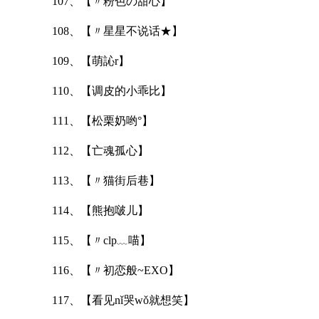
107、【〃粉色の甜心】
108、【〃星星不说话★】
109、【萌訫r】
110、【调皮的小乖比】
111、【松栗奶哟°】
112、【亡魂孤心】
113、【〃猫街后巷】
114、【熊抱啵儿】
115、【〃clp﹏喵】
116、【〃初恋般~EXO】
117、【看见nǐ哭wǒ就想笑】