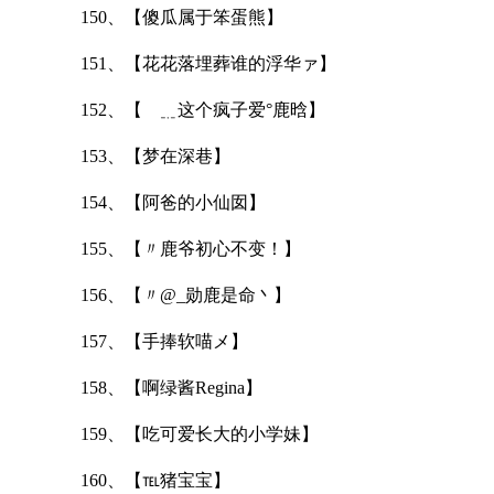
150、【傻瓜属于笨蛋熊】
151、【花花落埋葬谁的浮华ァ】
152、【ゞ﹎这个疯子爱°鹿晗】
153、【梦在深巷】
154、【阿爸的小仙囡】
155、【〃鹿爷初心不变！】
156、【〃@_勋鹿是命丶】
157、【手捧软喵メ】
158、【啊绿酱Regina】
159、【吃可爱长大的小学妹】
160、【℡猪宝宝】