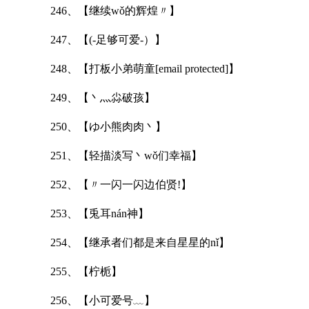
246、【继续wǒ的辉煌〃】
247、【(-足够可爱-）】
248、【打板小弟萌童[email protected]】
249、【丶灬尛破孩】
250、【ゆ小熊肉肉丶】
251、【轻描淡写丶wǒ们幸福】
252、【〃一闪一闪边伯贤!】
253、【兎耳nán神】
254、【继承者们都是来自星星的nǐ】
255、【柠栀】
256、【小可爱号﹏】