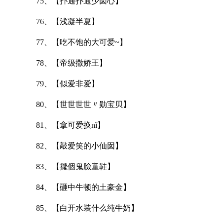
75、【扑通扑通少囡心】
76、【浅凝半夏】
77、【吃不饱的大可爱~】
78、【帝级撒娇王】
79、【似爱非爱】
80、【世世世世〃勋宝贝】
81、【拿可爱换nǐ】
82、【敲爱笑的小仙囡】
83、【擺個鬼臉童鞋】
84、【砸中牛顿的土豪金】
85、【白开水装什么纯牛奶】