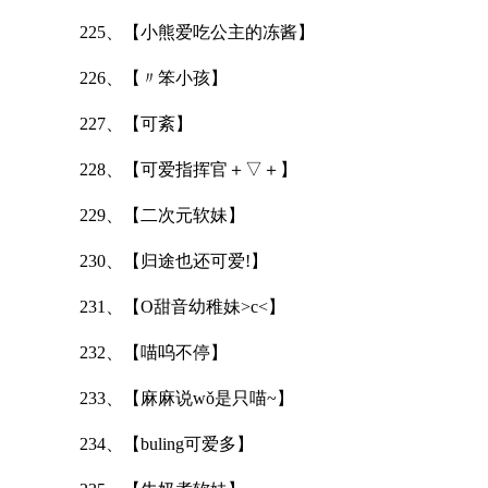
225、【小熊爱吃公主的冻酱】
226、【〃笨小孩】
227、【可紊】
228、【可爱指挥官＋▽＋】
229、【二次元软妹】
230、【归途也还可爱!】
231、【O甜音幼稚妹>c<】
232、【喵呜不停】
233、【麻麻说wǒ是只喵~】
234、【buling可爱多】