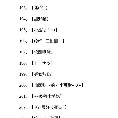
193、【迷nǐ仙】
194、【甜野猫】
195、【小巫婆╰つ】
196、【给nǐ一囗甜甜゛】
197、【软甜啾咪】
198、【ドーナツ】
199、【娇软甜伤】
200、【仙囡味＞的＜小可耐●０●】
201、【~=傻萌小学妹】
202、【〃nǐ最好咬死wǒi】