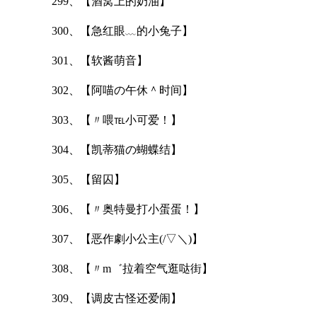
299、【酒窝上的奶油】
300、【急红眼﹏的小兔子】
301、【软酱萌音】
302、【阿喵の午休＾时间】
303、【〃喂℡小可爱！】
304、【凯蒂猫の蝴蝶结】
305、【留囚】
306、【〃奥特曼打小蛋蛋！】
307、【恶作劇小公主(/▽＼)】
308、【〃m゛拉着空气逛哒街】
309、【调皮古怪还爱闹】