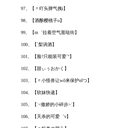
97、【〃吖头脾气拽i】
98、【酒酿樱桃子υ】
99、【m゛拉着空气逛哒街】
100、【`梨涡酒】
101、【脸?只能装可爱`°】
102、【甜ぃぅおかく】
103、【〃小怪兽让wǒ来保护nǐつ】
104、【软妹快递】
105、【˙<傲娇的小碎步>˙】
106、【天杀的可爱゛ν】