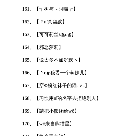
161、【┑树与～阿喵┍】
162、【〃nǐ真幽默】
163、【可可莉丝λ≧o≦】
164、【邪恶萝莉】
165、【说太多不如沉默ヽ】
166、【＾o)ρ稳妥一个萌妹儿】
167、【穿Φ粉红袜子的猫-ｖ-】
168、【习惯用nǐ的名字去拒绝别人】
169、【請把小熊还给wǒ】
170、【wǒ来自熊猫星】