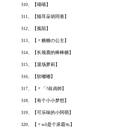
310、【喵喵】
311、【猫耳朵胡同巷】
312、【孤陌】
313、【〃糖糖の公主】
314、【长颈鹿的棒棒糖】
315、【退场萝莉】
316、【软嘟嘟】
317、【〃「?叔貞帥】
318、【有个小小梦想】
319、【可乐味的小阿萌】
320、【〃wǒ是个床霸℡】