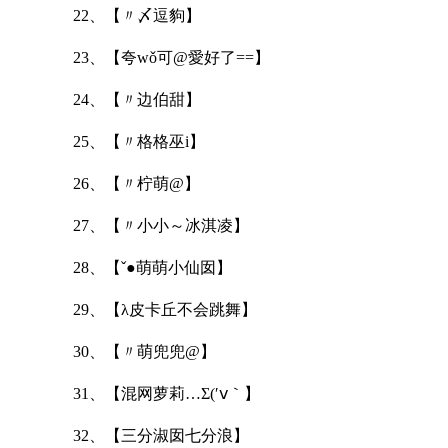
22、【〃〆逗豿】
23、【夸wǒ可@愛好了==】
24、【〃边伯甜】
25、【〃格格巫i】
26、【〃柠萌@】
27、【〃小小～冰淇凌】
28、【ˇ●萌萌小仙囡】
29、【λ皮卡丘不会跳舞】
30、【〃萌兜兜@】
31、【混网萝莉…Σ(′ⅴ｀】
32、【三分淑囡七分浪】