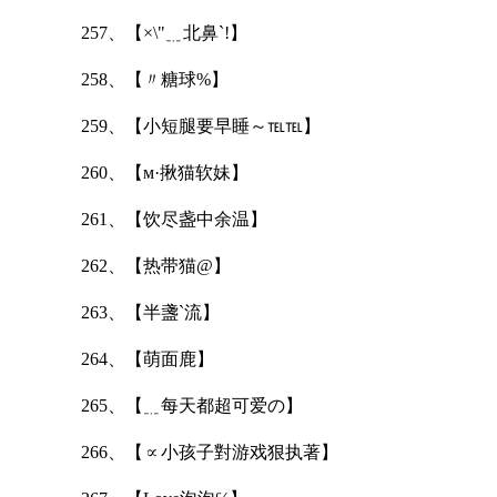
257、【×\"﹎北鼻`!】
258、【〃糖球%】
259、【小短腿要早睡～℡℡】
260、【м·揪猫软妹】
261、【饮尽盏中余温】
262、【热带猫@】
263、【半盞ˋ流】
264、【萌面鹿】
265、【﹎每天都超可爱の】
266、【∝小孩子對游戏狠执著】