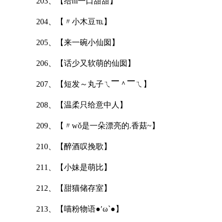
203、【给nǐ一口甜甜】
204、【〃小木豆℡】
205、【来一碗小仙囡】
206、【话少又软萌的仙囡】
207、【短发～丸子ㄟ▔＾▔ㄟ】
208、【温柔只给意中人】
209、【〃wǒ是一朵漂亮的.香菇~】
210、【醉酒叹挽歌】
211、【小妹是萌比】
212、【甜猫储存室】
213、【喵粉物语●′ω`●】