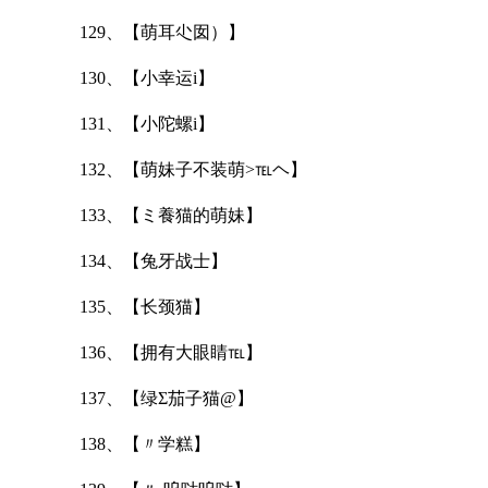
129、【萌耳尐囡）】
130、【小幸运i】
131、【小陀螺i】
132、【萌妹子不装萌>℡ヘ】
133、【ミ養猫的萌妹】
134、【兔牙战士】
135、【长颈猫】
136、【拥有大眼睛℡】
137、【绿Σ茄子猫@】
138、【〃学糕】