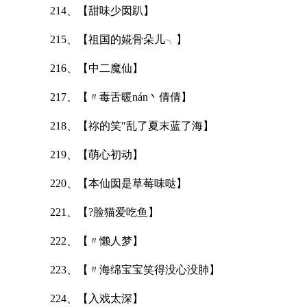
214、【甜味少囡趴】
215、【祖国的婲骨朵儿╮】
216、【中二魔仙】
217、【〃毒舌暖nán丶倩倩】
218、【祢的笑″乱了夏末蓝了海】
219、【萌心初动】
220、【本仙囡是草莓味哒】
221、【?脸猫爱吃鱼】
222、【〃懒人梦】
223、【〃海绵宝宝笑得没心没肺】
224、【入戏太深】