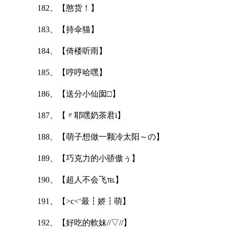
182、【憨货！】
183、【持伞猫】
184、【倚楼听雨】
185、【哼哼哈嘿】
186、【送分小仙囡□】
187、【〃耶嘿奶茶君i】
188、【萌子想做一颗冷太阳～の】
189、【巧克力的小骄傲ぅ】
190、【超人不会飞℡】
191、【>c<‘最┇娇┇萌】
192、【好吃的軟妹//▽//】