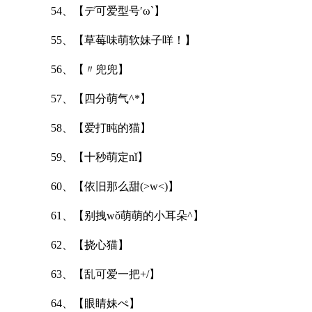
54、【デ可爱型号′ω`】
55、【草莓味萌软妹子咩！】
56、【〃兜兜】
57、【四分萌气^*】
58、【爱打盹的猫】
59、【十秒萌定nǐ】
60、【依旧那么甜(>w<)】
61、【别拽wǒ萌萌的小耳朵^】
62、【挠心猫】
63、【乱可爱一把+/】
64、【眼睛妹ぺ】