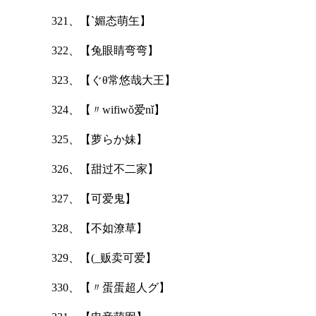
321、【`媚态萌玍】
322、【兔眼睛弯弯】
323、【ぐθ常悠哉大王】
324、【〃wifiwǒ爱nǐ】
325、【萝らか妹】
326、【甜过不二家】
327、【可爱鬼】
328、【不如潦草】
329、【(_贩卖可爱】
330、【〃蛋蛋超人グ】