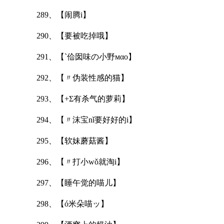
289、【闹腾i】
290、【要被吃掉哦】
291、【`佡囡味の小野мαο】
292、【〃伪装性感的猫】
293、【+Σ有杀气的萝莉】
294、【〃沫宝nǐ要好好的i】
295、【软妹蘑菇酱】
296、【〃打小wǒ就淘i】
297、【睡午觉的喵儿】
298、【ó米朵喵ッ】