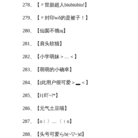
278、【〃世勋超人biubiubiu!】
279、【〃封印wǒ的是被子！】
280、【仙囡不饿щ】
281、【肩头软猫】
282、【小学萌妹＞﹏＜】
283、【萌萌的小确幸】
284、【(此用户很可爱＞▂＜】
285、【‖{吖~!*】
286、【元气土豆喵】
287、【o﹝〉﹏〈﹞o】
288、【头号可爱らb(~▽~)d】