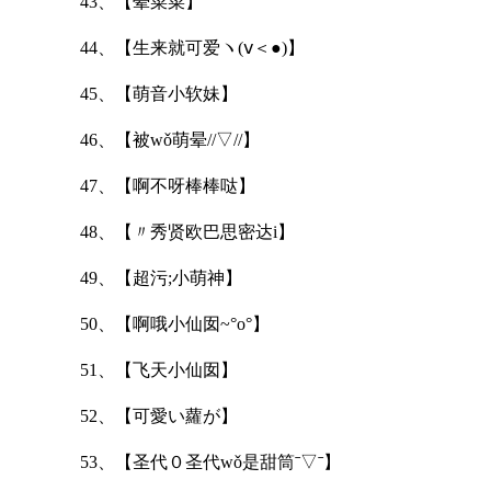
43、【晕菜菜】
44、【生来就可爱ヽ(ⅴ＜●)】
45、【萌音小软妹】
46、【被wǒ萌晕//▽//】
47、【啊不呀棒棒哒】
48、【〃秀贤欧巴思密达i】
49、【超污;小萌神】
50、【啊哦小仙囡~°ο°】
51、【飞天小仙囡】
52、【可愛い蘿が】
53、【圣代０圣代wǒ是甜筒ˉ▽ˉ】