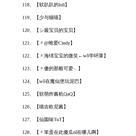
118、【软趴趴的loli】
119、【少与猫喵】
120、【シ最宝贝的宝贝】
121、【〃@唯爱Cindy】
122、【〃海绵宝宝的微笑←wǒ学吥莱】
123、【〃傻的那般可爱╮】
124、【wǒ在魔仙堡玩泥巴】
125、【软萌炸酱机QaQ】
126、【喵吉欧尼酱】
127、【仙囡味TuT】
128、【〃笨蛋在此傻瓜nǐ在哪儿啊】