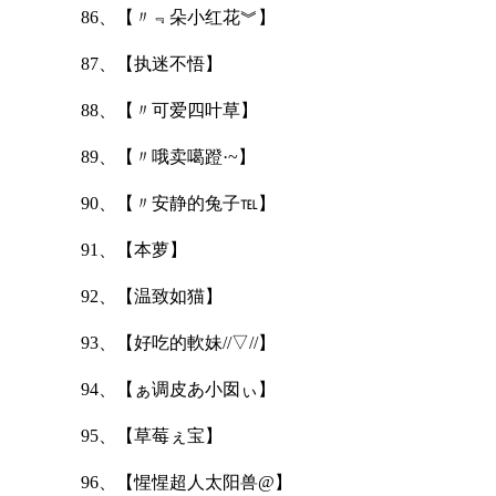
86、【〃﹃朵小红花︾】
87、【执迷不悟】
88、【〃可爱四叶草】
89、【〃哦卖噶蹬·~】
90、【〃安静的兔子℡】
91、【本萝】
92、【温致如猫】
93、【好吃的軟妹//▽//】
94、【ぁ调皮あ小囡ぃ】
95、【草莓ぇ宝】
96、【惺惺超人太阳兽@】