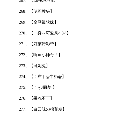
267、【Love泡泡℅】
268、【萝莉教头】
269、【全网最软妹】
270、【一身～可爱风^３^】
271、【好莱污影帝】
272、【啊℡小帅哥！】
273、【可妮兔】
274、【〃布丁@牛奶@】
275、【〃·少囡梦·】
276、【果冻不丁】
277、【白云味の棉花糖】