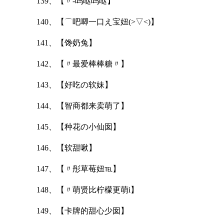
139、【〃-呜哒呜哒】
140、【⌒吧唧一口え宝妞(>▽<)】
141、【馋奶兔】
142、【〃最爱棒棒糖〃】
143、【好吃の软妹】
144、【智商都来卖萌了】
145、【种花の小仙囡】
146、【软甜啾】
147、【〃彤草莓妞℡】
148、【〃萌贤比柠檬更萌i】
149、【卡牌的甜心少囡】