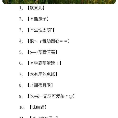
1、【软果儿】
2、【〃熊孩子】
3、【＊生性太萌`】
4、【浪┑┏稚幼囡心＝＝】
5、【o—>萌音草莓】
6、【〃学霸萌渣渣！】
7、【木有牙的兔纸】
8、【ㄨ甜蜜且乖】
9、【吃wǒ一记▽可爱杀〃@】
10、【咪咕猫】