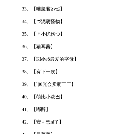
33、【喵脸君≧v≦】
34、【づ泥萌怪物】
35、【〃小忧伤つ】
36、【猫耳酱】
37、【KMwǒ最爱的字母】
38、【有下一次】
39、【`βθ光会卖萌￣￣】
40、【萌比小欧巴】
41、【嘟醉】
42、【安〃想nǐ了】