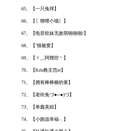
65、【一只兔球】
66、【〖狸哩亽喵〗】
67、【电音软妹无敌萌啪啪啪!】
68、【’猫被窝】
69、【〃__阿狸控丶】
70、【Kris教主范er】
71、【拥有棒棒糖的童】
72、【老街兔づ●─●)づ】
73、【单蠢美妞】
74、【小跑追幸福╮】