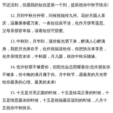
节还没到，但愿我的短信是第一个到，提前祝你中秋节快乐!
12. 月到中秋分外明，问候祝福传九州。花好月圆人喜
庆，温馨康泰暖万家。一条短信虽平淡，化作月饼寄遥思。
父母亲朋皆幸福，读着短信守甜蜜。
13. 中秋到，月华到，漫丝银光洒下来，醉满人心醉满
身，我把月光捧在手，化作祝福送给你，你把快乐来享受，
化作亲情意浓浓，中秋圆，月儿圆，祝你中秋乐随缘。
14. 也许钞票不够爱你，但阳光会总照耀着你;也许朋友你
不够多，但今晚的满月属于你。月中秋节，愿最美的月光带
给你最美的心情、最美的未来!
15. 十五是月亮正圆的时候，十五是桂花正香的时候，十
五是情思最浓的时候，十五是祝福最应该到的时候，八月十
五祝你中秋快乐。