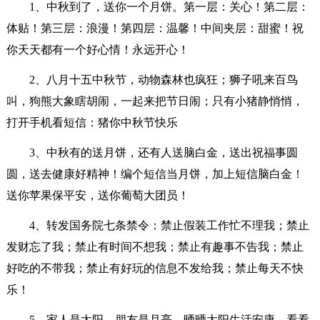
1、中秋到了，送你一个月饼。第一层：关心！第二层：
体贴！第三层：浪漫！第四层：温馨！中间夹层：甜蜜！祝
你天天都有一个好心情！永远开心！
2、八月十五中秋节，动物森林也疯狂；狮子吼来百鸟
叫，狗熊大象瞎胡闹，一起来把节日闹；只有小猪静悄悄，
打开手机看短信：猪你中秋节快乐
3、中秋有的送月饼，还有人送脑白金，送出祝福事圆
圆，送去健康好精神！编个短信当月饼，加上短信脑白金！
送你苹果保平安，送你葡萄大团员！
4、转发国务院七条禁令：禁止假装工作忙不理我；禁止
发财忘了我；禁止有时间不想我；禁止有趣事不告我；禁止
好吃的不带我；禁止有好玩的信息不发给我；禁止每天不快
乐！
5、家人是太阳，朋友是月亮。晒晒太阳生活安康，看看