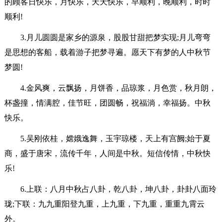
的顾客日快乐，月快乐，天天快乐，早顺利，晚顺利，时时
顺利!
3.月儿圆圆是家乡的源泉，股股甘甜把梦实现;月儿弯弯
是思想的客船，载着游子把梦寻遍。愿天下有梦的人中秋节
梦圆!
4.金风爽，云飘扬，月饼香，品琼浆，月色赏，秋月朗，
杯盏撞，情满腔，佳节旺，团圆畅，祝福淌，幸福扬。中秋
快乐。
5.吴刚依桂，嫦娥逸舞，玉宇琼楼，天上有宫阙;始于夏
商，盛于唐宋，流传千年，人间是中秋。短信传情，中秋快
乐!
6.上联：八月中秋占八卦，乾八卦，坤八卦，卦卦八面玲
珑;下联：九九重阳登九重，上九重，下九重，重重九霄云
外。