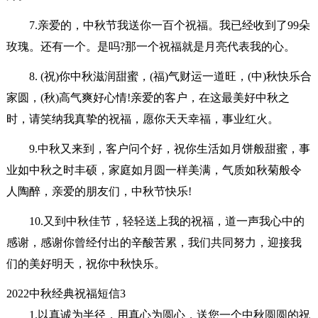
7.亲爱的，中秋节我送你一百个祝福。我已经收到了99朵
玫瑰。还有一个。是吗?那一个祝福就是月亮代表我的心。
8. (祝)你中秋滋润甜蜜，(福)气财运一道旺，(中)秋快乐合
家圆，(秋)高气爽好心情!亲爱的客户，在这最美好中秋之
时，请笑纳我真挚的祝福，愿你天天幸福，事业红火。
9.中秋又来到，客户问个好，祝你生活如月饼般甜蜜，事
业如中秋之时丰硕，家庭如月圆一样美满，气质如秋菊般令
人陶醉，亲爱的朋友们，中秋节快乐!
10.又到中秋佳节，轻轻送上我的祝福，道一声我心中的
感谢，感谢你曾经付出的辛酸苦累，我们共同努力，迎接我
们的美好明天，祝你中秋快乐。
2022中秋经典祝福短信3
1.以真诚为半径，用真心为圆心，送您一个中秋圆圆的祝