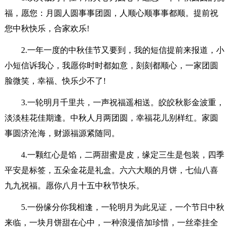
福，愿您：月圆人圆事事团圆，人顺心顺事事都顺。提前祝
您中秋快乐，合家欢乐!
2.一年一度的中秋佳节又要到，我的短信提前来报道，小
小短信诉我心，我愿你时时都如意，刻刻都顺心，一家团圆
脸微笑，幸福、快乐少不了!
3.一轮明月千里共，一声祝福遥相送。皎皎秋影金波重，
淡淡桂花佳期逢。中秋人月两团圆，幸福花儿别样红。家圆
事圆济沧海，财源福源紧随同。
4.一颗红心是馅，二两甜蜜是皮，缘定三生是包装，四季
平安是标签，五朵金花是礼盒。六六大顺的月饼，七仙八喜
九九祝福。愿你八月十五中秋节快乐。
5.一份缘分你我相逢，一轮明月为此见证，一个节日中秋
来临，一块月饼甜在心中，一种浪漫倍加珍惜，一丝牵挂全