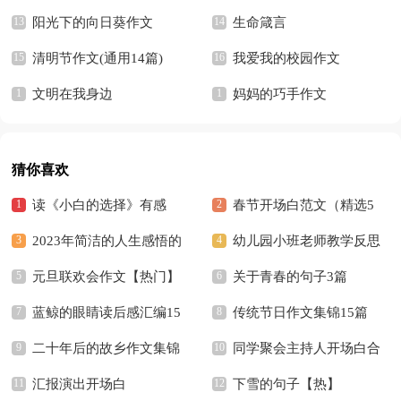
阳光下的向日葵作文
生命箴言
清明节作文(通用14篇)
我爱我的校园作文
文明在我身边
妈妈的巧手作文
猜你喜欢
读《小白的选择》有感
春节开场白范文（精选5
2023年简洁的人生感悟的
篇）
幼儿园小班老师教学反思
好句摘录36条
元旦联欢会作文【热门】
关于青春的句子3篇
蓝鲸的眼睛读后感汇编15
传统节日作文集锦15篇
篇
二十年后的故乡作文集锦
同学聚会主持人开场白合
15篇
汇报演出开场白
集15篇
下雪的句子【热】