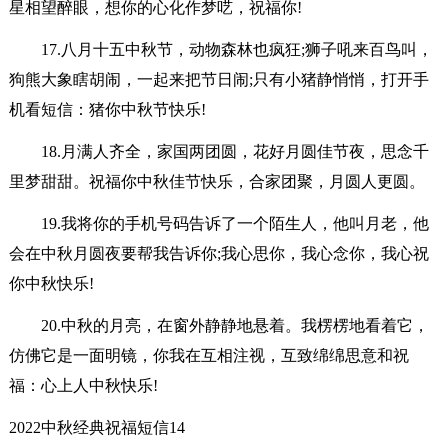
星相望醉眼，想你的心化作梦呓，祝福你!
17.八月十五中秋节，动物森林也疯狂;狮子吼来百鸟叫，
狗熊大象瞎胡闹，一起来把节日闹;只有小猪静悄悄，打开手
机看短信：猪你中秋节快乐!
18.月满人齐全，家国两团圆，花好月圆佳节夜，思念千
里梦甜甜。祝福你中秋佳节快乐，合家团聚，月圆人更圆。
19.我将你的手机号码告诉了一个陌生人，他叫月老，他
会在中秋月圆夜要帮我告诉你;我心思你，我心念你，我心祝
你中秋快乐!
20.中秋的月亮，在窗外静静地悬着。我楞楞地看着它，
仿佛它是一面明镜，你我在互相注视，互致绵绵思意和祝
福：心上人中秋快乐!
2022中秋经典祝福短信14