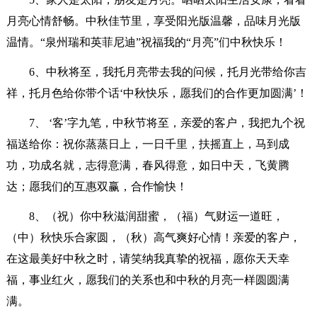
月亮心情舒畅。中秋佳节里，享受阳光版温馨，品味月光版
温情。“泉州瑞和英菲尼迪”祝福我的“月亮”们中秋快乐！
6、中秋将至，我托月亮带去我的问候，托月光带给你吉
祥，托月色给你带个话‘中秋快乐，愿我们的合作更加圆满’！
7、 ‘客’字九笔，中秋节将至，亲爱的客户，我把九个祝
福送给你：祝你蒸蒸日上，一日千里，扶摇直上，马到成
功，功成名就，志得意满，春风得意，如日中天，飞黄腾
达；愿我们的互惠双赢，合作愉快！
8、（祝）你中秋滋润甜蜜，（福）气财运一道旺，
（中）秋快乐合家圆，（秋）高气爽好心情！亲爱的客户，
在这最美好中秋之时，请笑纳我真挚的祝福，愿你天天幸
福，事业红火，愿我们的关系也和中秋的月亮一样圆圆满
满。