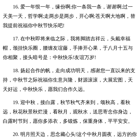
16. 爱一年恨一年，缘份啊;你一条我一条，谢谢啊;过一
天美一天，哲学啊;走两步是两步，开心啊;苍天啊大地啊，替
我提前祝福你中秋节快乐吧!
17. 在中秋即将来临之际，我将脚踏吉祥云，头戴幸福
帽，颈挂快乐圈，腰缠友谊藤，手捧开心果，于八月十五与
你相聚，接头暗号是：中秋快乐!友谊万岁!
18. 扬起合作的帆，走向成功明天，感谢您一直以来的支
持，中秋节之际祝福你生意兴隆，财源滚滚，大展宏图，天
天好运，中秋快乐，愿我们合作久远。
19. 迎中秋，接白露，秋节秋气齐来到，颂秋高，看秋
远，秋花秋景秋烂漫，看秋月，观秋水，送思寄念你身边，
白露时节到，愿你多添衣，多锻炼，保重身体，平平安安。
20. 明月照天边，思念藏心头!这个中秋月圆夜，远方的你