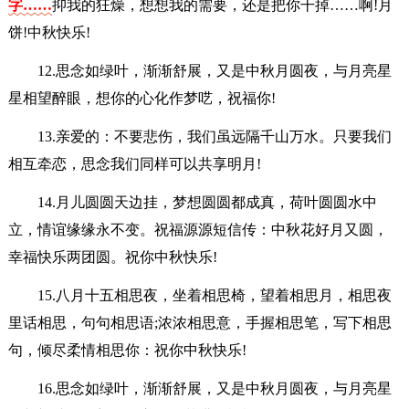
字……
抑我的狂燥，想想我的需要，还是把你干掉……啊!月
饼!中秋快乐!
12.思念如绿叶，渐渐舒展，又是中秋月圆夜，与月亮星
星相望醉眼，想你的心化作梦呓，祝福你!
13.亲爱的：不要悲伤，我们虽远隔千山万水。只要我们
相互牵恋，思念我们同样可以共享明月!
14.月儿圆圆天边挂，梦想圆圆都成真，荷叶圆圆水中
立，情谊缘缘永不变。祝福源源短信传：中秋花好月又圆，
幸福快乐两团圆。祝你中秋快乐!
15.八月十五相思夜，坐着相思椅，望着相思月，相思夜
里话相思，句句相思语;浓浓相思意，手握相思笔，写下相思
句，倾尽柔情相思你：祝你中秋快乐!
16.思念如绿叶，渐渐舒展，又是中秋月圆夜，与月亮星