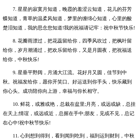
7. 星星的寂寞月知道，晚霞的羞涩云知道，花儿的芬芳
蝶知道，青草的温柔风知道，梦里的缠绵心知道，心里的酸
楚泪知道，我的思念您知道!我的祝福请记牢：祝中秋节快乐!
8. 花瓣雨漂过，把花蕊留给你，四季风吹过，把枫叶留
给你，岁月潮涌过，把欢乐留给你，又是月圆夜，把祝福送
给你，中秋快乐!
9. 星垂平野阔，月涌大江流。花好月又圆，佳节到中
秋。祝福发给你，愿你开笑口。好运送到你手头，快乐藏到
你心头。成功陪你向上游，幸福与你长相守。
10. 鲜花，或雅或艳，总栽在盆里;月亮，或远或缺，总挂
在天上;情谊，或远或近，总握在手中;朋友，见或不见，总记
在心中!祝中秋节快乐!
11. 心到想到得到，看到闻到吃到，福到运到财到，中秋