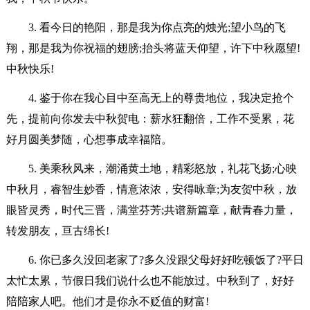
3. 看今日的艳阳，那是我为你点亮的烛光;望小鸟的飞
翔，那是我为你祝福的翅膀;抬头将蓝天仰望，许下中秋愿望!
中秋快乐!
4. 鉴于你在我心目中至高无上的尊贵地位，我决定抢个
先，提前向你发去中秋贺电：薪水狂翻倍，工作不受累，花
好月圆美梦随，心想事成幸福陪。
5. 美乘秋风来，潮涌黄土地，精彩怒放，礼花飞扬;心映
中秋月，睿智生妙香，情意浓浓，安得咏章;为友贺中秋，放
眼皆灵秀，时代三晋，满堂芬芳;共谱新篇章，献青春力量，
转发朋友，亘古绵长!
6. 你已多久没回老家了?多久没跟父母好好吃顿饭了?平日
太忙太累，节假日我们说什么也不能放过。中秋到了，好好
陪陪家人吧。他们才是你永不贬值的财富!