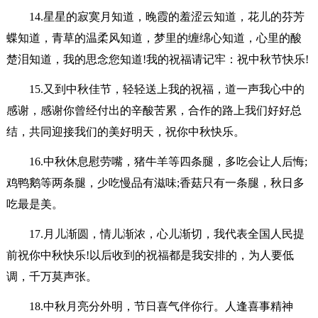
14.星星的寂寞月知道，晚霞的羞涩云知道，花儿的芬芳
蝶知道，青草的温柔风知道，梦里的缠绵心知道，心里的酸
楚泪知道，我的思念您知道!我的祝福请记牢：祝中秋节快乐!
15.又到中秋佳节，轻轻送上我的祝福，道一声我心中的
感谢，感谢你曾经付出的辛酸苦累，合作的路上我们好好总
结，共同迎接我们的美好明天，祝你中秋快乐。
16.中秋休息慰劳嘴，猪牛羊等四条腿，多吃会让人后悔;
鸡鸭鹅等两条腿，少吃慢品有滋味;香菇只有一条腿，秋日多
吃最是美。
17.月儿渐圆，情儿渐浓，心儿渐切，我代表全国人民提
前祝你中秋快乐!以后收到的祝福都是我安排的，为人要低
调，千万莫声张。
18.中秋月亮分外明，节日喜气伴你行。人逢喜事精神