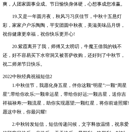
爽，人团家圆事业成。节日愉快身体硬，心想事成您准赢。
19.又是一年圆月夜，秋风习习庆佳节，中秋十五悬灯
彩，家家户户乐陶陶，平安团圆中秋夜，美滋美味品月饼，
祝你健康更幸福，祝你快乐更开心!
20.紫霞离开了我，师傅又太唠叨，牛魔王借我的钱不
还，好不容易买下水帘洞又被菩萨收购，还好到了中秋节，
祝二师弟节日快乐。
2022中秋经典祝福短信2
1.中秋佳节，我愿化身五星，伴你这颗“明星”:一颗“周星
星”,带给你欢乐;一颗幸运星，带给你好运;一颗吉星，送你吉
祥福禄寿;一颗流星，助你实现愿望;一颗红星，将你前途照耀!
愿这中秋，你最闪耀!
2.中秋转发短信，短信传递问候，文字释放温情，祝亲爱