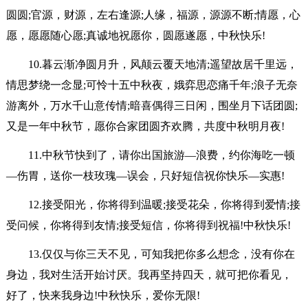
圆圆;官源，财源，左右逢源;人缘，福源，源源不断;情愿，心
愿，愿愿随心愿;真诚地祝愿你，圆愿遂愿，中秋快乐!
10.暮云渐净圆月升，风颠云覆天地清;遥望故居千里远，
情思梦绕一念显;可怜十五中秋夜，娥弈思恋痛千年;浪子无奈
游离外，万水千山意传情;暗喜偶得三日闲，围坐月下话团圆;
又是一年中秋节，愿你合家团圆齐欢腾，共度中秋明月夜!
11.中秋节快到了，请你出国旅游—浪费，约你海吃一顿
—伤胃，送你一枝玫瑰—误会，只好短信祝你快乐—实惠!
12.接受阳光，你将得到温暖;接受花朵，你将得到爱情;接
受问候，你将得到友情;接受短信，你将得到祝福!中秋快乐!
13.仅仅与你三天不见，可知我把你多么想念，没有你在
身边，我对生活开始讨厌。我再坚持四天，就可把你看见，
好了，快来我身边!中秋快乐，爱你无限!