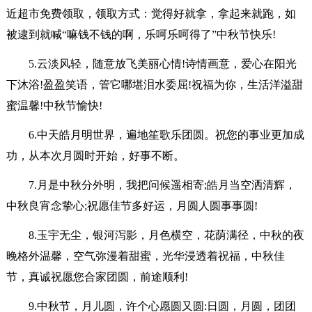
近超市免费领取，领取方式：觉得好就拿，拿起来就跑，如
被逮到就喊“嘛钱不钱的啊，乐呵乐呵得了”中秋节快乐!
5.云淡风轻，随意放飞美丽心情!诗情画意，爱心在阳光
下沐浴!盈盈笑语，管它哪堪泪水委屈!祝福为你，生活洋溢甜
蜜温馨!中秋节愉快!
6.中天皓月明世界，遍地笙歌乐团圆。祝您的事业更加成
功，从本次月圆时开始，好事不断。
7.月是中秋分外明，我把问候遥相寄;皓月当空洒清辉，
中秋良宵念挚心;祝愿佳节多好运，月圆人圆事事圆!
8.玉宇无尘，银河泻影，月色横空，花荫满径，中秋的夜
晚格外温馨，空气弥漫着甜蜜，光华浸透着祝福，中秋佳
节，真诚祝愿您合家团圆，前途顺利!
9.中秋节，月儿圆，许个心愿圆又圆:日圆，月圆，团团