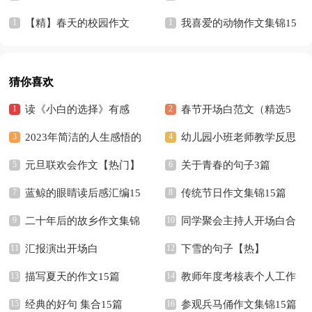
【精】春天的校园作文
我喜爱的动物作文集锦15
篇
猜你喜欢
读《小白的选择》有感
春节开场白范文（精选5
2023年简洁的人生感悟的
篇）
幼儿园小班老师教学反思
好句摘录36条
元旦联欢会作文【热门】
关于青春的句子3篇
蓝鲸的眼睛读后感汇编15
传统节日作文集锦15篇
篇
二十年后的故乡作文集锦
同学聚会主持人开场白合
15篇
汇报演出开场白
集15篇
下雪的句子【热】
描写夏天的作文15篇
教师年度考核表个人工作
经典的好句 集合15篇
总结(15篇)
参观兵马俑作文集锦15篇