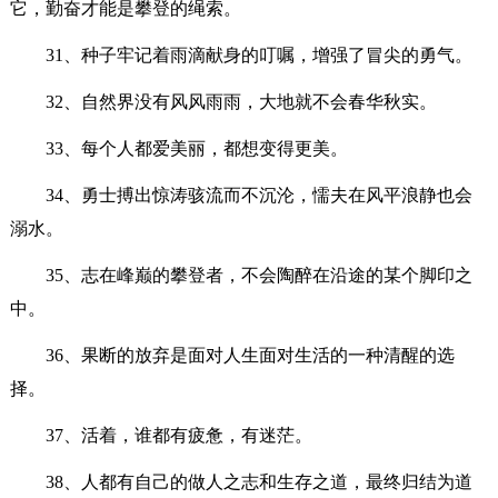
它，勤奋才能是攀登的绳索。
31、种子牢记着雨滴献身的叮嘱，增强了冒尖的勇气。
32、自然界没有风风雨雨，大地就不会春华秋实。
33、每个人都爱美丽，都想变得更美。
34、勇士搏出惊涛骇流而不沉沦，懦夫在风平浪静也会
溺水。
35、志在峰巅的攀登者，不会陶醉在沿途的某个脚印之
中。
36、果断的放弃是面对人生面对生活的一种清醒的选
择。
37、活着，谁都有疲惫，有迷茫。
38、人都有自己的做人之志和生存之道，最终归结为道