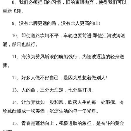
8、我们必须把旧的习惯，旧的束缚抛弃，使得我们可以
重新飞翔。
9、没有比脚更远的路，没有比人更高的山!
10、即使道路坎坷不平，车轮也要前进;即使江河波涛汹
涌，船只也航行。
11、海浪为劈风斩浪的航船饯行，为随波逐流的轻舟送
葬。
12、好多人做不好自己，是因为总想着做别人!
13、人的命，三分天注定，七分靠打拼。
14、让放弃犹如一股和风，吹落人生的每一处瑕疵。令
珍藏酝酿成一坛美酒，沉淀生活的每一份光辉。
15、青春是蓬勃向上，积极进取的象征，是奋斗的黄金