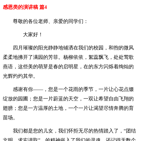
感恩类的演讲稿 篇4
尊敬的各位老师、亲爱的同学们：
大家好！
四月璀璨的阳光静静地铺洒在我们的校园，和煦的微风
柔柔地拂开了满园的芳菲。杨柳依依，絮蕊飘飞，处处莺歌
燕语，这些美的萌芽是春的启明星，在的东方闪烁着绚灿的
光辉灼灼其华。
感谢有你——，您是一个花雨的季节，一片让心花点缀
绽放的园圃；您是一片蔚蓝的天空，一双让希望自由飞翔的
翅膀；您是一方温厚的土地，一个一片让渴望尽情奔腾的育
苗场。
我们都是您的儿女，我们怀拒无尽的热情踏入了，“团结
文明，求实进取”，的精神嵌入了我们的灵魂，还记得无数个