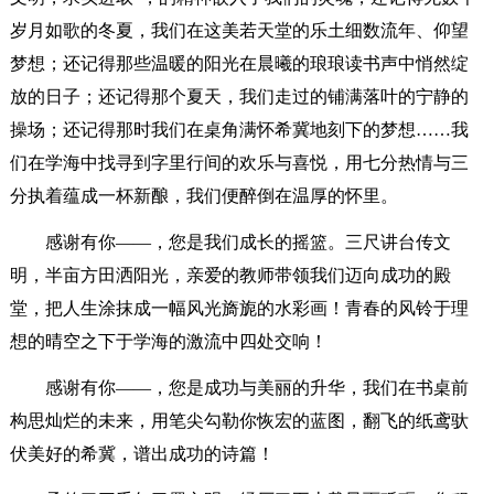
岁月如歌的冬夏，我们在这美若天堂的乐土细数流年、仰望
梦想；还记得那些温暖的阳光在晨曦的琅琅读书声中悄然绽
放的日子；还记得那个夏天，我们走过的铺满落叶的宁静的
操场；还记得那时我们在桌角满怀希冀地刻下的梦想……我
们在学海中找寻到字里行间的欢乐与喜悦，用七分热情与三
分执着蕴成一杯新酿，我们便醉倒在温厚的怀里。
感谢有你——，您是我们成长的摇篮。三尺讲台传文
明，半亩方田洒阳光，亲爱的教师带领我们迈向成功的殿
堂，把人生涂抹成一幅风光旖旎的水彩画！青春的风铃于理
想的晴空之下于学海的激流中四处交响！
感谢有你——，您是成功与美丽的升华，我们在书桌前
构思灿烂的未来，用笔尖勾勒你恢宏的蓝图，翻飞的纸鸢驮
伏美好的希冀，谱出成功的诗篇！