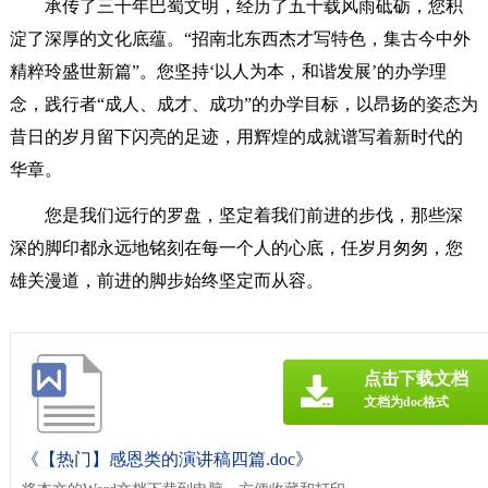
承传了三千年巴蜀文明，经历了五十载风雨砥砺，您积
淀了深厚的文化底蕴。“招南北东西杰才写特色，集古今中外
精粹玲盛世新篇”。您坚持‘以人为本，和谐发展’的办学理
念，践行者“成人、成才、成功”的办学目标，以昂扬的姿态为
昔日的岁月留下闪亮的足迹，用辉煌的成就谱写着新时代的
华章。
您是我们远行的罗盘，坚定着我们前进的步伐，那些深
深的脚印都永远地铭刻在每一个人的心底，任岁月匆匆，您
雄关漫道，前进的脚步始终坚定而从容。
点击下载文档
文档为doc格式
《【热门】感恩类的演讲稿四篇.doc》