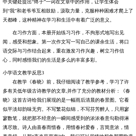
中关键处提出“终于”一词在文章中的作用，让学生体会
到“我”和老爷爷互相鼓励，汲取力量，克服种种困难才爬上了
天都峰，这种精神在学习和生活中有着广泛的意义。
在习作方面，本册开始练习习作，不拘形式地写出见
闻，感受和想象。第一次作文写一写自己的课余生活，将口
语交际与习作结合起来，重在激发习作兴趣，树立习作信
心，同时感悟我们的生活是多么的丰富多彩。
小学语文教学反思3
在教学《春晓》前，我仔细阅读了教学参考，学习了许
多有关低年级古诗教学的文章,并作了充分的教材分析：《春
晓》这首古诗给我们展现的是一幅雨后清晨的春景图。它看
似平淡却韵味无穷。不写繁花似锦，不写芬芳醉人，只用寥
寥数笔，就把那不经意的一瞬间感受到的浓浓春意勾勒得淋
漓尽致。诗人由喜春而惜春，用惜春衬爱春，言简意浓，情