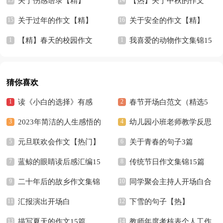
关于伤感语录【精】
【热】关于中秋的作文
关于过年的作文【精】
关于安全的作文【精】
【精】春天的校园作文
我喜爱的动物作文集锦15
篇
猜你喜欢
读《小白的选择》有感
春节开场白范文（精选5
2023年简洁的人生感悟的
篇）
幼儿园小班老师教学反思
好句摘录36条
元旦联欢会作文【热门】
关于青春的句子3篇
蓝鲸的眼睛读后感汇编15
传统节日作文集锦15篇
篇
二十年后的故乡作文集锦
同学聚会主持人开场白合
15篇
汇报演出开场白
集15篇
下雪的句子【热】
描写夏天的作文15篇
教师年度考核表个人工作